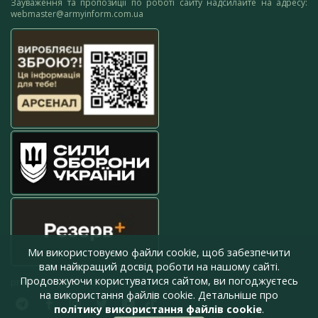
Зауваження та пропозиції по роботі сайту надсилайте на адресу:
webmaster@armyinform.com.ua
Ми використовуємо файли cookie, щоб забезпечити
вам найкращий досвід роботи на нашому сайті.
Продовжуючи користуватися сайтом, ви погоджуєтесь
press@armyinform.com.ua
на використання файлів cookie. Детальніше про
політику використання файлів cookie
.