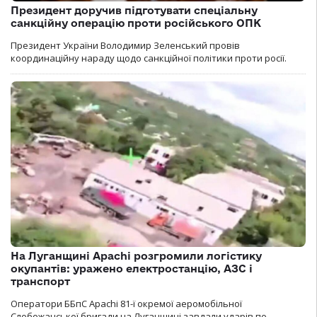
Президент доручив підготувати спеціальну
санкційну операцію проти російського ОПК
Президент України Володимир Зеленський провів
координаційну нараду щодо санкційної політики проти росії.
На Луганщині Apachi розгромили логістику
окупантів: уражено електростанцію, АЗС і
транспорт
Оператори ББпС Apachi 81-ї окремої аеромобільної
Слобожанської бригади на Луганщині завдали ударів по