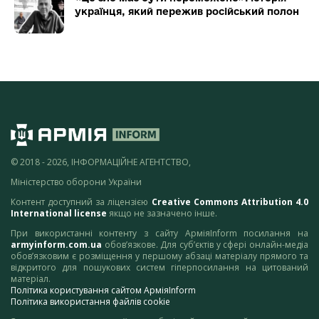
українця, який пережив російський полон
© 2018 - 2026, ІНФОРМАЦІЙНЕ АГЕНТСТВО,
Міністерство оборони України
Контент доступний за ліцензією
Creative Commons Attribution 4.0
International license
якщо не зазначено інше.
При використанні контенту з сайту АрміяInform посилання на
armyinform.com.ua
обов’язкове. Для суб’єктів у сфері онлайн-медіа
обов’язковим є розміщення у першому абзаці матеріалу прямого та
відкритого для пошукових систем гіперпосилання на цитований
матеріал.
Політика користування сайтом АрміяInform
Політика використання файлів cookie