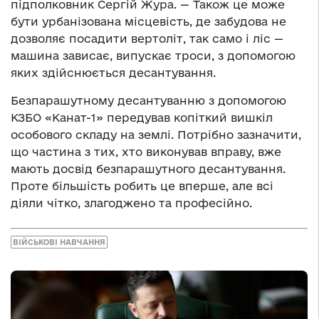
підполковник Сергій Жура. — Також це може
бути урбанізована місцевість, де забудова не
дозволяє посадити вертоліт, так само і ліс —
машина зависає, випускає троси, з допомогою
яких здійснюється десантування.
Безпарашутному десантуванню з допомогою
КЗБО «Канат-1» передував копіткий вишкіл
особового складу на землі. Потрібно зазначити,
що частина з тих, хто виконував вправу, вже
мають досвід безпарашутного десантування.
Проте більшість робить це вперше, але всі
діяли чітко, злагоджено та професійно.
ВІЙСЬКОВІ НАВЧАННЯ