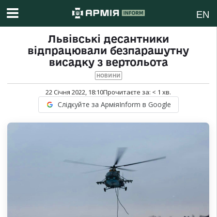
EN
Львівські десантники
відпрацювали безпарашутну
висадку з вертольота
НОВИНИ
22 Січня 2022, 18:10
Прочитаєте за:
< 1
хв.
Слідкуйте за АрміяInform в Google