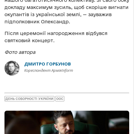
нашого багатотисячного колективу. Зі свого боку
докладу максимум зусиль, щоб скоріше вигнати
окупантів із української землі, — зауважив
підполковник Олександр.
Після церемонії нагородження відбувся
святковий концерт.
Фото автора
ДМИТРО ГОРБУНОВ
Кореспондент АрміяInform
ДЕНЬ СОБОРНОСТІ УКРАЇНИ
ООС