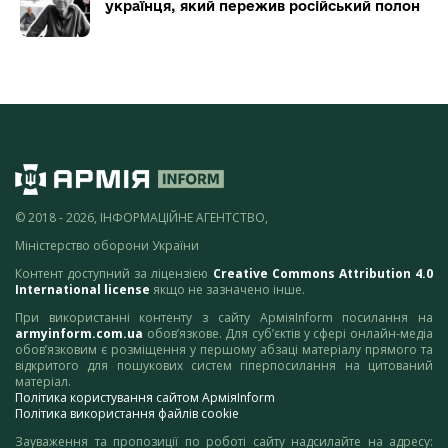
українця, який пережив російський полон
© 2018 - 2026, ІНФОРМАЦІЙНЕ АГЕНТСТВО,
Міністерство оборони України
Контент доступний за ліцензією
Creative Commons Attribution 4.0
International license
якщо не зазначено інше.
При використанні контенту з сайту АрміяInform посилання на
armyinform.com.ua
обов’язкове. Для суб’єктів у сфері онлайн-медіа
обов’язковим є розміщення у першому абзаці матеріалу прямого та
відкритого для пошукових систем гіперпосилання на цитований
матеріал.
Політика користування сайтом АрміяInform
Політика використання файлів cookie
Зауваження та пропозиції по роботі сайту надсилайте на адресу: