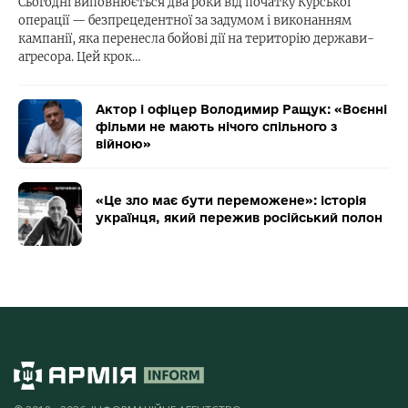
Сьогодні виповнюється два роки від початку Курської
операції — безпрецедентної за задумом і виконанням
кампанії, яка перенесла бойові дії на територію держави-
агресора. Цей крок…
Актор і офіцер Володимир Ращук: «Воєнні
фільми не мають нічого спільного з
війною»
«Це зло має бути переможене»: історія
українця, який пережив російський полон