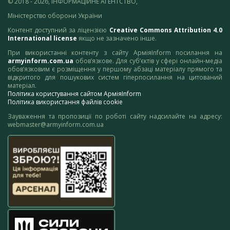
© 2018 - 2026, ІНФОРМАЦІЙНЕ АГЕНТСТВО,
Міністерство оборони України
Контент доступний за ліцензією
Creative Commons Attribution 4.0
International license
якщо не зазначено інше.
При використанні контенту з сайту АрміяInform посилання на
armyinform.com.ua
обов’язкове. Для суб’єктів у сфері онлайн-медіа
обов’язковим є розміщення у першому абзаці матеріалу прямого та
відкритого для пошукових систем гіперпосилання на цитований
матеріал.
Політика користування сайтом АрміяInform
Політика використання файлів cookie
Зауваження та пропозиції по роботі сайту надсилайте на адресу:
webmaster@armyinform.com.ua