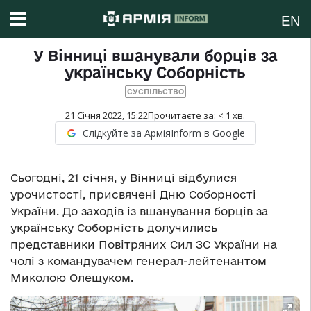
EN
У Вінниці вшанували борців за
українську Соборність
СУСПІЛЬСТВО
21 Січня 2022, 15:22
Прочитаєте за:
< 1
хв.
Слідкуйте за АрміяInform в Google
Сьогодні, 21 січня, у Вінниці відбулися
урочистості, присвячені Дню Соборності
України. До заходів із вшанування борців за
українську Соборність долучились
представники Повітряних Сил ЗС України на
чолі з командувачем генерал-лейтенантом
Миколою Олещуком.