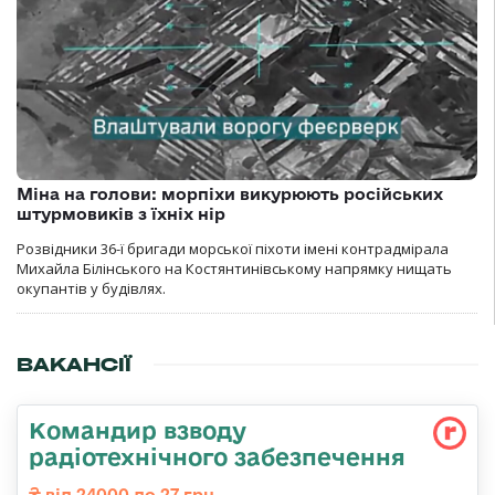
Міна на голови: морпіхи викурюють російських
штурмовиків з їхніх нір
Розвідники 36-ї бригади морської піхоти імені контрадмірала
Михайла Білінського на Костянтинівському напрямку нищать
окупантів у будівлях.
ВАКАНСІЇ
Командир взводу
радіотехнічного забезпечення
від 24000 до 27 грн