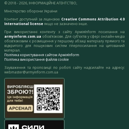
© 2018 - 2026, ІНФОРМАЦІЙНЕ АГЕНТСТВО,
Міністерство оборони України
Контент доступний за ліцензією
Creative Commons Attribution 4.0
International license
якщо не зазначено інше.
При використанні контенту з сайту АрміяInform посилання на
armyinform.com.ua
обов’язкове. Для суб’єктів у сфері онлайн-медіа
обов’язковим є розміщення у першому абзаці матеріалу прямого та
відкритого для пошукових систем гіперпосилання на цитований
матеріал.
Політика користування сайтом АрміяInform
Політика використання файлів cookie
Зауваження та пропозиції по роботі сайту надсилайте на адресу:
webmaster@armyinform.com.ua