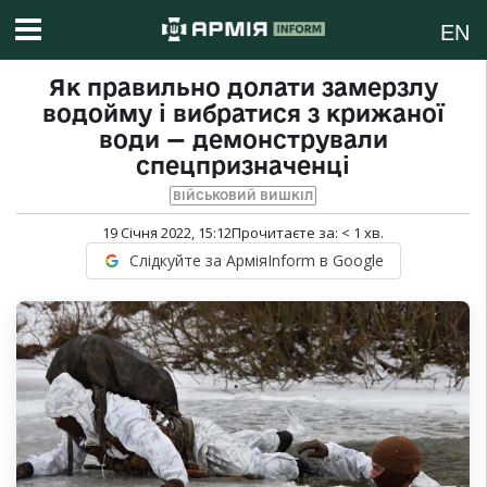
EN
Як правильно долати замерзлу
водойму і вибратися з крижаної
води — демонстрували
спецпризначенці
ВІЙСЬКОВИЙ ВИШКІЛ
19 Січня 2022, 15:12
Прочитаєте за:
< 1
хв.
Слідкуйте за АрміяInform в Google