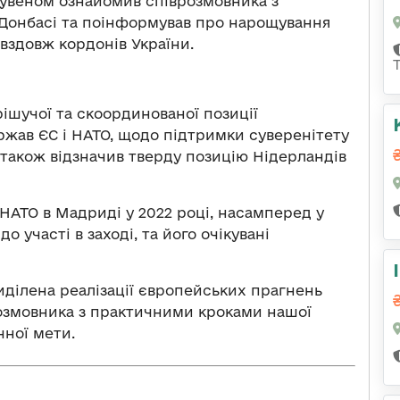
еувеном ознайомив співрозмовника з
 Донбасі та поінформував про нарощування
 вздовж кордонів України.
рішучої та скоординованої позиції
ржав ЄС і НАТО, щодо підтримки суверенітету
а також відзначив тверду позицію Нідерландів
НАТО в Мадриді у 2022 році, насамперед у
 участі в заході, та його очікувані
иділена реалізації європейських прагнень
розмовника з практичними кроками нашої
чної мети.