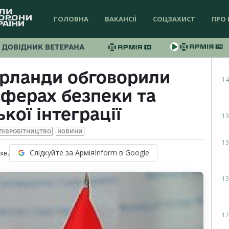
ГОЛОВНА
ВАКАНСІЇ
СОЦЗАХИСТ
ПРО 
ДОВІДНИК ВЕТЕРАНА
ерланди обговорили
14
сферах безпеки та
кої інтеграції
13
ПІВРОБІТНИЦТВО
НОВИНИ
13
Слідкуйте за АрміяInform в Google
хв.
13
12