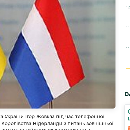
12
11
11
В
а України Ігор Жовква під час телефонної
 Королівства Нідерланди з питань зовнішньої