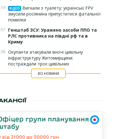
:19
Вигнали з туалету: українські FPV
ВІДЕО
змусили росіянина припуститися фатальної
помилки
:57
Генштаб ЗСУ: Уражено засоби ППО та
РЛС противника на півдні рф та в
Криму
:38
Окупанти атакували вночі цивільну
інфраструктуру Житомирщини:
постраждали троє цивільних
ВСІ НОВИНИ
АКАНСІЇ
Офіцер групи планування
штабу
від 21000 до 50000 грн