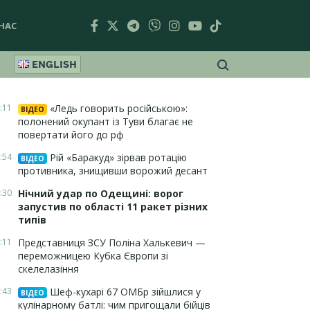
НАС
ENGLISH
:11
«Ледь говорить російською»:
ВІДЕО
полонений окупант із Туви благає не
повертати його до рф
:54
Рій «Баракуд» зірвав ротацію
ВІДЕО
противника, знищивши ворожий десант
:30
Нічний удар по Одещині: ворог
запустив по області 11 ракет різних
типів
:11
Представниця ЗСУ Поліна Халькевич —
переможницею Кубка Європи зі
скелелазіння
:43
Шеф-кухарі 67 ОМБр зійшлися у
ВІДЕО
кулінарному батлі: чим пригощали бійців