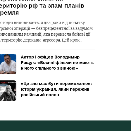
ериторію рф та злам планів
ремля
ьогодні виповнюється два роки від початку
урської операції — безпрецедентної за задумом
виконанням кампанії, яка перенесла бойові дії
а територію держави-агресора. Цей крок…
Актор і офіцер Володимир
Ращук: «Воєнні фільми не мають
нічого спільного з війною»
«Це зло має бути переможене»:
історія українця, який пережив
російський полон