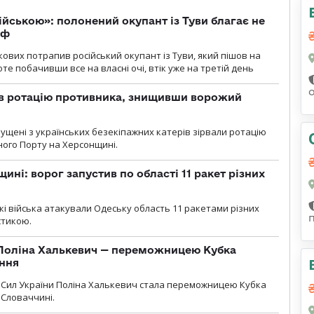
ійською»: полонений окупант із Туви благає не
рф
кових потрапив російський окупант із Туви, який пішов на
те побачивши все на власні очі, втік уже на третій день
ав ротацію противника, знищивши ворожий
пущені з українських безекіпажних катерів зірвали ротацію
зного Порту на Херсонщині.
ині: ворог запустив по області 11 ракет різних
ські війська атакували Одеську область 11 ракетами різних
істикою.
Поліна Халькевич — переможницею Кубка
іння
Сил України Поліна Халькевич стала переможницею Кубка
 Словаччині.