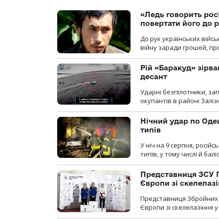
«Ледь говорить рос
повертати його до 
До рук українських війсь
війну заради грошей, про
Рій «Баракуд» зірв
десант
Ударні безпілотники, за
окупантів в районі Залі
Нічний удар по Одещ
типів
У ніч на 9 серпня, росій
типів, у тому числі й бал
Представниця ЗСУ 
Європи зі скелелаз
Представниця Збройних 
Європи зі скелелазіння у