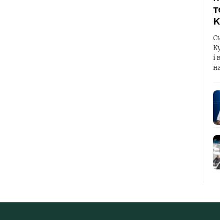
т
К
С
К
і 
н