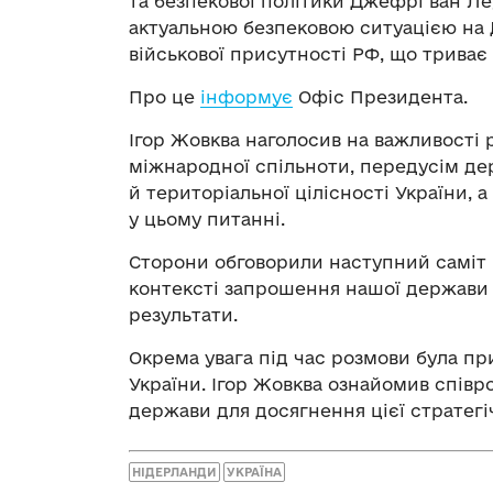
та безпекової політики Джефрі ван Л
актуальною безпековою ситуацією на
військової присутності РФ, що триває
Про це
інформує
Офіс Президента.
Ігор Жовква наголосив на важливості 
міжнародної спільноти, передусім де
й територіальної цілісності України, 
у цьому питанні.
Сторони обговорили наступний саміт 
контексті запрошення нашої держави до
результати.
Окрема увага під час розмови була пр
України. Ігор Жовква ознайомив спів
держави для досягнення цієї стратегі
НІДЕРЛАНДИ
УКРАЇНА