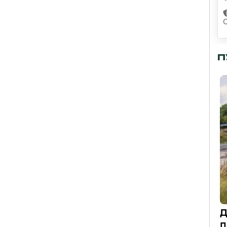
П
Д
п