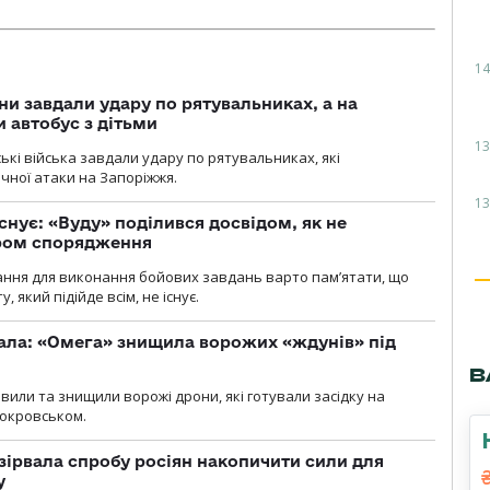
14
ни завдали удару по рятувальниках, а на
 автобус з дітьми
13
йські війська завдали удару по рятувальниках, які
ічної атаки на Запоріжжя.
13
снує: «Вуду» поділився досвідом, як не
ром спорядження
ання для виконання бойових завдань варто пам’ятати, що
 який підійде всім, не існує.
ала: «Омега» знищила ворожих «ждунів» під
В
вили та знищили ворожі дрони, які готували засідку на
Покровськом.
зірвала спробу росіян накопичити сили для
у