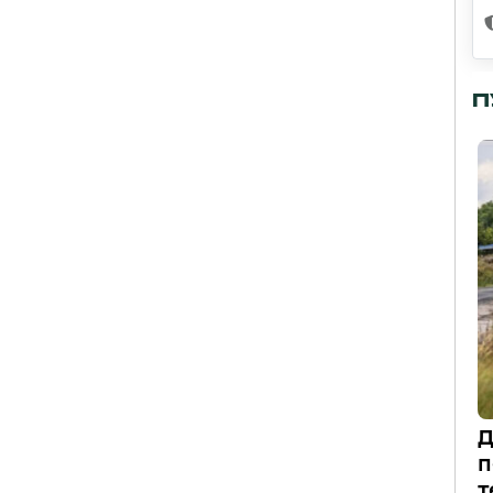
П
Д
п
т