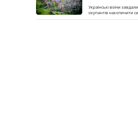
Українські воїни завдал
окупантів накопичити с