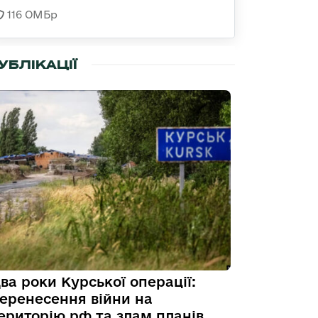
116 ОМБр
УБЛІКАЦІЇ
ва роки Курської операції:
еренесення війни на
ериторію рф та злам планів