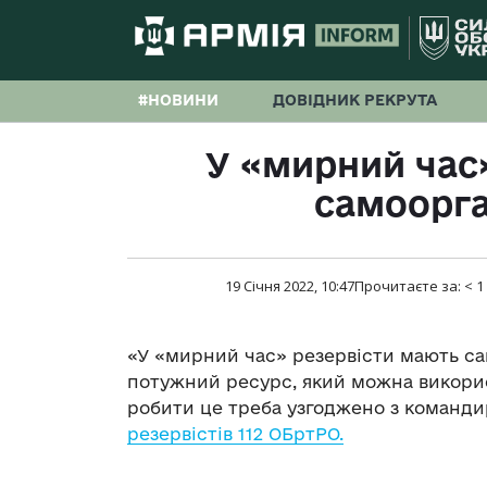
#НОВИНИ
ДОВІДНИК РЕКРУТА
У «мирний час
самоорга
19 Січня 2022, 10:47
Прочитаєте за:
< 1
«У «мирний час» резервісти мають са
потужний ресурс, який можна викорис
робити це треба узгоджено з командир
резервістів 112 ОБртРО.