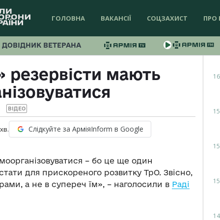
ГОЛОВНА
ВАКАНСІЇ
СОЦЗАХИСТ
ПРО 
ДОВІДНИК ВЕТЕРАНА
» резервісти мають
16
нізовуватися
ВІДЕО
15
Слідкуйте за АрміяInform в Google
хв.
15
моорганізовуватися – бо це ще один
тати для прискореного розвитку ТрО. Звісно,
15
ами, а не в супереч їм», – наголосили в
Раді
14