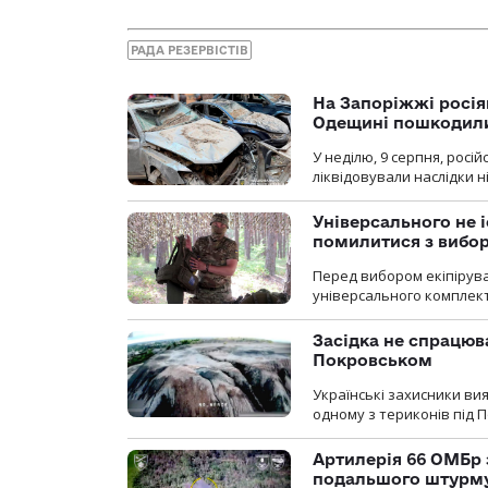
РАДА РЕЗЕРВІСТІВ
На Запоріжжі росія
Одещині пошкодили
У неділю, 9 серпня, росі
ліквідовували наслідки н
Універсального не і
помилитися з вибо
Перед вибором екіпірув
універсального комплекту,
Засідка не спрацюв
Покровськом
Українські захисники вия
одному з териконів під 
Артилерія 66 ОМБр 
подальшого штурм