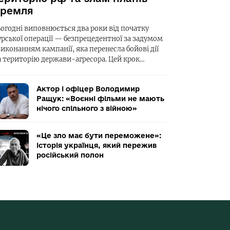
ремля
ьогодні виповнюється два роки від початку
урської операції — безпрецедентної за задумом
виконанням кампанії, яка перенесла бойові дії
а територію держави-агресора. Цей крок…
Актор і офіцер Володимир
Ращук: «Воєнні фільми не мають
нічого спільного з війною»
«Це зло має бути переможене»:
історія українця, який пережив
російський полон