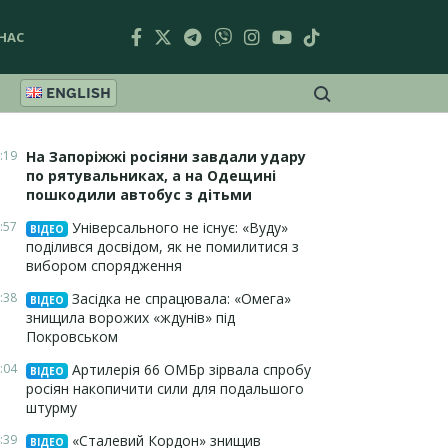
НАС
ENGLISH
:19
На Запоріжжі росіяни завдали удару
по рятувальниках, а на Одещині
пошкодили автобус з дітьми
:57
Універсального не існує: «Вуду»
ВІДЕО
поділився досвідом, як не помилитися з
вибором спорядження
:38
Засідка не спрацювала: «Омега»
ВІДЕО
знищила ворожих «ждунів» під
Покровськом
:04
Артилерія 66 ОМБр зірвала спробу
ВІДЕО
росіян накопичити сили для подальшого
штурму
:39
«Сталевий Кордон» знищив
ВІДЕО