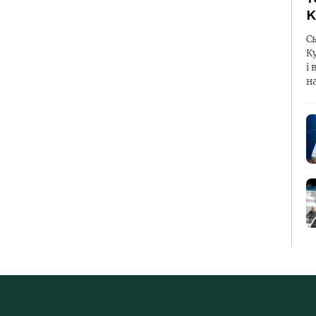
К
С
К
і 
н