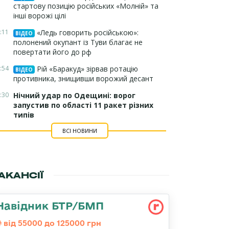
стартову позицію російських «Молній» та
інші ворожі цілі
:11
«Ледь говорить російською»:
ВІДЕО
полонений окупант із Туви благає не
повертати його до рф
:54
Рій «Баракуд» зірвав ротацію
ВІДЕО
противника, знищивши ворожий десант
:30
Нічний удар по Одещині: ворог
запустив по області 11 ракет різних
типів
ВСІ НОВИНИ
АКАНСІЇ
Навідник БТР/БМП
від 55000 до 125000 грн