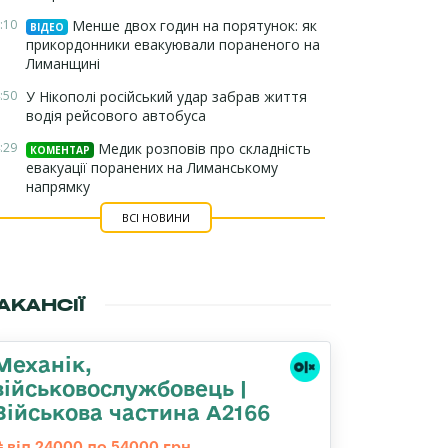
:10
Менше двох годин на порятунок: як
ВІДЕО
прикордонники евакуювали пораненого на
Лиманщині
:50
У Нікополі російський удар забрав життя
водія рейсового автобуса
:29
Медик розповів про складність
КОМЕНТАР
евакуації поранених на Лиманському
напрямку
ВСІ НОВИНИ
АКАНСІЇ
Механік,
військовослужбовець |
Військова частина А2166
від 24000 до 54000 грн