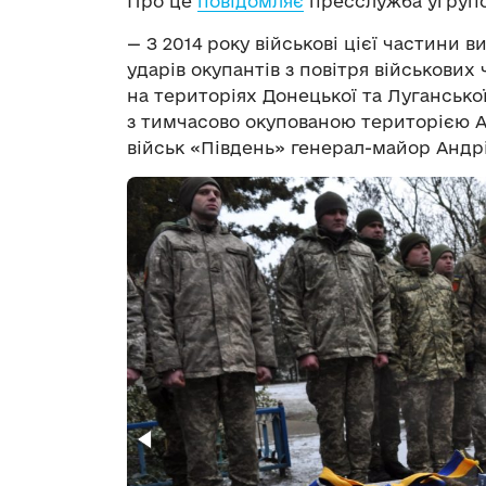
Про це
повідомляє
пресслужба угруп
— З 2014 року військові цієї частини 
ударів окупантів з повітря військових 
на територіях Донецької та Лугансько
з тимчасово окупованою територією А
військ
«
Південь
»
генерал-майор Андрі