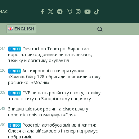
НАС
ENGLISH
:47
Destruction Team розбирає тил
ВІДЕО
ворога: прикордонники нищать зв’язок,
техніку й логістику окупантів
:26
Антидронові сітки врятували
ВІДЕО
«Хамві»: бійці 128-ї бригади пережили атаку
російської «Молнії»
:09
ГУР нищать російську піхоту, техніку
ВІДЕО
та логістику на Запорізькому напрямку
:48
Знищив шістьох росіян, а сімох взяв у
полон: історія командира «Гіря»
:30
Розстріл автобуса змінив її життя:
ВІДЕО
Олеся стала військовою і тепер підтримує
побратимів