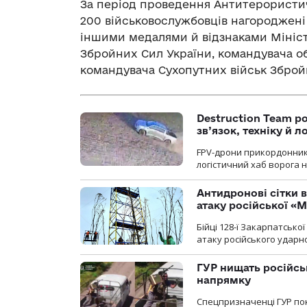
За період проведення Антитерористич
200 військовослужбовців нагороджені
іншими медалями й відзнаками Мініст
Збройних Сил України, командувача о
командувача Сухопутних військ Зброй
Destruction Team р
зв’язок, техніку й л
FPV-дрони прикордонників
логістичний хаб ворога 
Антидронові сітки в
атаку російської «М
Бійці 128-ї Закарпатсько
атаку російського ударн
ГУР нищать російськ
напрямку
Спецпризначенці ГУР пок