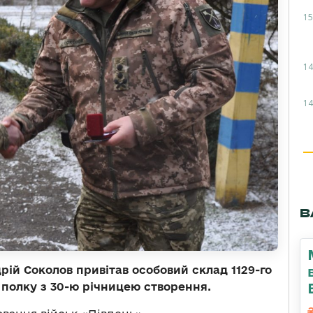
15
14
14
В
рій Соколов привітав особовий склад 1129-го
 полку з 30-ю річницею створення.