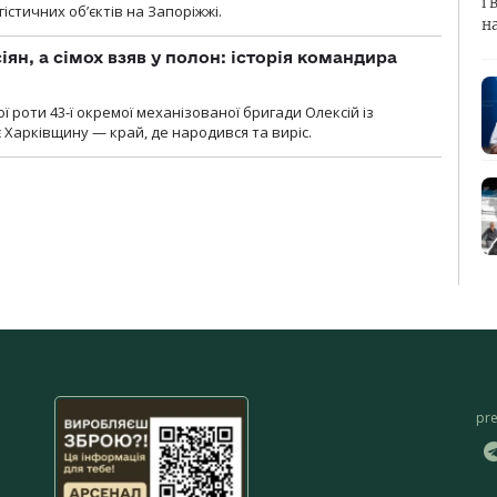
і 
гістичних об’єктів на Запоріжжі.
н
ян, а сімох взяв у полон: історія командира
ї роти 43-ї окремої механізованої бригади Олексій із
 Харківщину — край, де народився та виріс.
pr