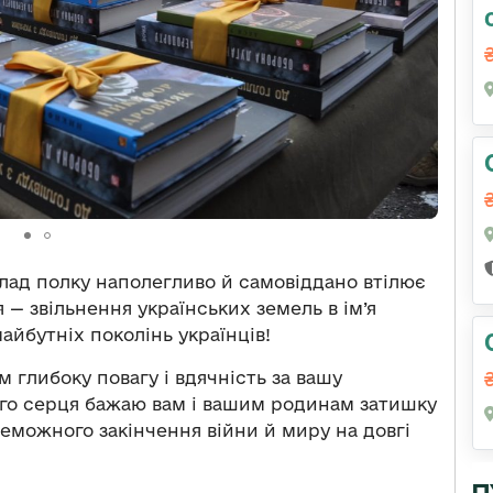
клад полку наполегливо й самовіддано втілює
 — звільнення українських земель в ім’я
айбутніх поколінь українців!
 глибоку повагу і вдячність за вашу
го серця бажаю вам і вашим родинам затишку
реможного закінчення війни й миру на довгі
П