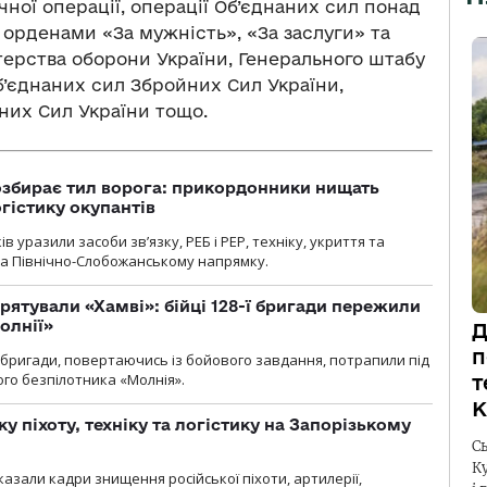
ної операції, операції Об’єднаних сил понад
 орденами «За мужність», «За заслуги» та
ерства оборони України, Генерального штабу
б’єднаних сил Збройних Сил України,
них Сил України тощо.
озбирає тил ворога: прикордонники нищать
огістику окупантів
 уразили засоби зв’язку, РЕБ і РЕР, техніку, укриття та
на Північно-Слобожанському напрямку.
рятували «Хамві»: бійці 128-ї бригади пережили
олнії»
Д
п
ї бригади, повертаючись із бойового завдання, потрапили під
ого безпілотника «Молнія».
т
К
у піхоту, техніку та логістику на Запорізькому
С
К
азали кадри знищення російської піхоти, артилерії,