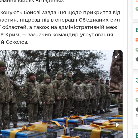
овання військ
«
Південь
»
.
виконують бойові завдання щодо прикриття від
частин, підрозділів в операції Об’єднаних сил
ї областей, а також на адміністративній межі
Р Крим, — зазначив командир угруповання
й Соколов.