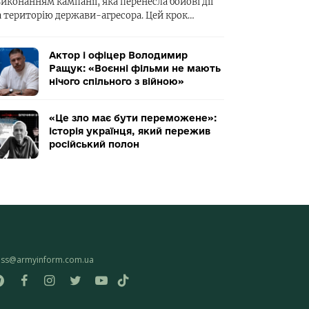
виконанням кампанії, яка перенесла бойові дії
а територію держави-агресора. Цей крок…
Актор і офіцер Володимир
Ращук: «Воєнні фільми не мають
нічого спільного з війною»
«Це зло має бути переможене»:
історія українця, який пережив
російський полон
ess@armyinform.com.ua