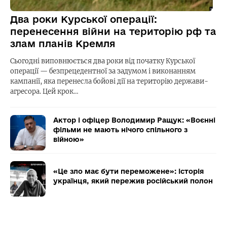
Два роки Курської операції:
перенесення війни на територію рф та
злам планів Кремля
Сьогодні виповнюється два роки від початку Курської
операції — безпрецедентної за задумом і виконанням
кампанії, яка перенесла бойові дії на територію держави-
агресора. Цей крок…
Актор і офіцер Володимир Ращук: «Воєнні
фільми не мають нічого спільного з
війною»
«Це зло має бути переможене»: історія
українця, який пережив російський полон