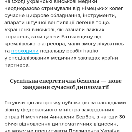
на Сході українські військові медики
неодноразово отримували від німецьких колег
сучасне цифрове обладнання, інструменти,
апарати штучної вентиляції легенів тощо.
Українські військові, які зазнали важких
поранень, захищаючи Батьківщину від
кремлівського агресора, мали змогу лікуватись
та
проходили
подальшу реабілітацію
у спеціалізованих медичних закладах країни-
партнера.
Суспільна енергетична безпека
—
нове
завдання сучасної дипломатії
Готуючи цю авторську публікацію за наслідками
візиту федерального міністра закордонних
справ Німеччини Анналени Бербок, з нагоди 30-
річчя відновлення дипломатичних відносин,
не можу не процитувати Президента України