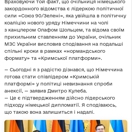
Враховуючи той факт, що очільниця німецького
закордонного відомства є лідеркою політичної
сили «Союз 90/Зелені», яка увійшла в політичну
коаліцію нового уряду Німеччини на чолі
з канцлером Олафом Шольцем, та відома своїм
прихильним ставленням до України, очільник
МЗС України висловив сподівання на подальші
спільні кроки в рамках «нормандського
формату» та «Кримської платформи».
— Сьогодні я з радістю дізнався, що Німеччина
готова стати співлідером «Кримській
платформі» у політиці невизнання спроби
анексії, — заявив Дмитро Кулеба.
— Це є підтвердженням дійсно лідерського
підходу німецької дипломатії. Я сподіваюсь,
що такою вона залишиться і надалі.