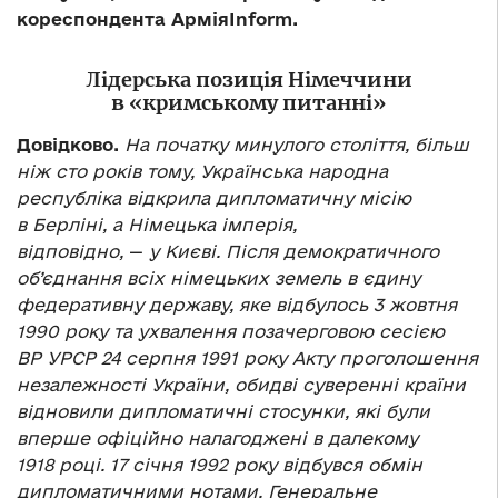
кореспондента Армія
I
nform.
Лідерська позиція Німеччини
в «кримському питанні»
Довідково.
На початку минулого століття, більш
ніж сто років тому, Українська народна
республіка відкрила дипломатичну місію
в Берліні, а Німецька імперія,
відповідно,
—
у Києві. Після демократичного
об’єднання всіх німецьких земель в єдину
федеративну державу, яке відбулось 3 жовтня
1990 року та ухвалення позачерговою сесією
ВР УРСР 24 серпня 1991 року Акту проголошення
незалежності України, обидві суверенні країни
відновили дипломатичні стосунки, які були
вперше офіційно налагоджені в далекому
1918 році. 17 січня 1992 року відбувся обмін
дипломатичними нотами. Генеральне