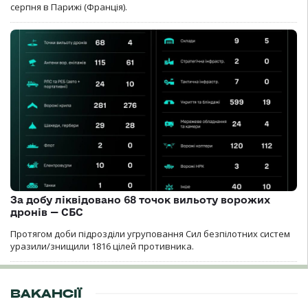
серпня в Парижі (Франція).
За добу ліквідовано 68 точок вильоту ворожих
дронів — СБС
Протягом доби підрозділи угруповання Сил безпілотних систем
уразили/знищили 1816 цілей противника.
ВАКАНСІЇ