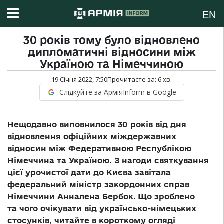
EN
30 років тому було відновлено
дипломатичні відносини між
Україною та Німеччиною
19 Січня 2022, 7:50
Прочитаєте за:
6
хв.
Слідкуйте за АрміяInform в Google
Нещодавно виповнилося 30 років від дня
відновлення офіційних міждержавних
відносин між Федеративною Республікою
Німеччина та Україною. З нагоди святкування
цієї урочистої дати до Києва завітала
федеральний міністр закордонних справ
Німеччини Анналена Бербок
.
Що зроблено
та чого очікувати від українсько-німецьких
стосунків, читайте в короткому огляді