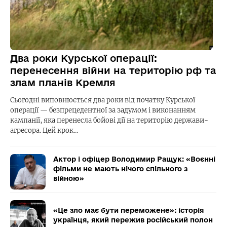
Два роки Курської операції:
перенесення війни на територію рф та
злам планів Кремля
Сьогодні виповнюється два роки від початку Курської
операції — безпрецедентної за задумом і виконанням
кампанії, яка перенесла бойові дії на територію держави-
агресора. Цей крок…
Актор і офіцер Володимир Ращук: «Воєнні
фільми не мають нічого спільного з
війною»
«Це зло має бути переможене»: історія
українця, який пережив російський полон