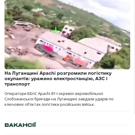
На Луганщині Apachi розгромили логістику
окупантів: уражено електростанцію, АЗС і
транспорт
Оператори ББпС Apachi 81-ї окремої аеромобільної
Слобожанської бригади на Луганщині завдали ударів по
ключових об’єктах логістики російських військ.
ВАКАНСІЇ