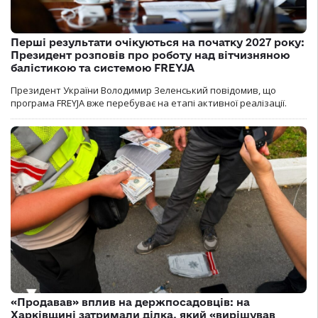
Перші результати очікуються на початку 2027 року:
Президент розповів про роботу над вітчизняною
балістикою та системою FREYJA
Президент України Володимир Зеленський повідомив, що
програма FREYJA вже перебуває на етапі активної реалізації.
«Продавав» вплив на держпосадовців: на
Харківщині затримали ділка, який «вирішував