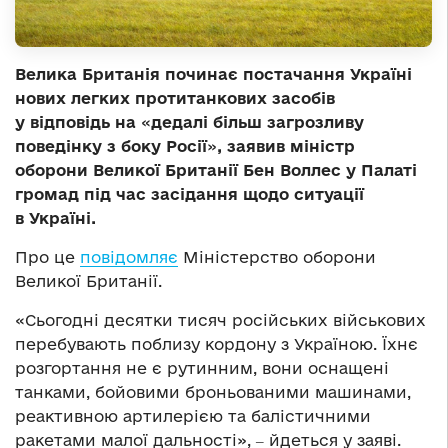
Велика Британія починає постачання Україні
нових легких протитанкових засобів
у відповідь на
«
дедалі більш загрозливу
поведінку з боку Росії
»
, заявив міністр
оборони Великої Британії Бен Воллес
у
Палаті
громад
під час
засідання щодо ситуації
в Україні.
Про це
повідомляє
Міністерство оборони
Великої Британії.
«Сьогодні десятки тисяч російських військових
перебувають поблизу кордону з Україною. Їхнє
розгортання не є рутинним, вони оснащені
танками, бойовими броньованими машинами,
реактивною артилерією та балістичними
ракетами малої дальності», ‒ йдеться у заяві.