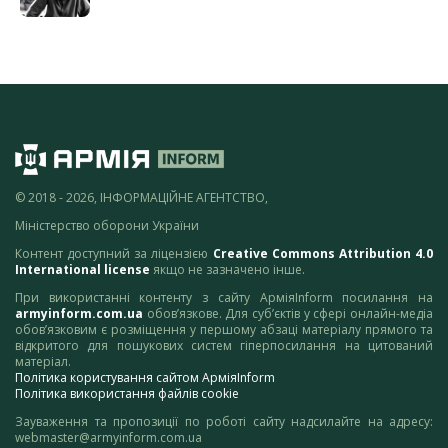
© 2018 - 2026, ІНФОРМАЦІЙНЕ АГЕНТСТВО,
Міністерство оборони України
Контент доступний за ліцензією
Creative Commons Attribution 4.0
International license
якщо не зазначено інше.
При використанні контенту з сайту АрміяInform посилання на
armyinform.com.ua
обов’язкове. Для суб’єктів у сфері онлайн-медіа
обов’язковим є розміщення у першому абзаці матеріалу прямого та
відкритого для пошукових систем гіперпосилання на цитований
матеріал.
Політика користування сайтом АрміяInform
Політика використання файлів cookie
Зауваження та пропозиції по роботі сайту надсилайте на адресу:
webmaster@armyinform.com.ua