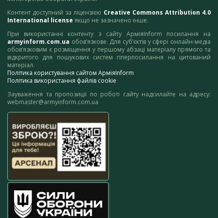
Контент доступний за ліцензією
Creative Commons Attribution 4.0
International license
якщо не зазначено інше.
При використанні контенту з сайту АрміяInform посилання на
armyinform.com.ua
обов’язкове. Для суб’єктів у сфері онлайн-медіа
обов’язковим є розміщення у першому абзаці матеріалу прямого та
відкритого для пошукових систем гіперпосилання на цитований
матеріал.
Політика користування сайтом АрміяInform
Політика використання файлів cookie
Зауваження та пропозиції по роботі сайту надсилайте на адресу:
webmaster@armyinform.com.ua