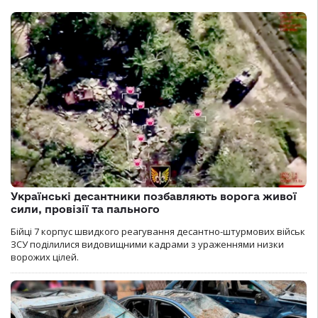
Українські десантники позбавляють ворога живої
сили, провізії та пального
Бійці 7 корпус швидкого реагування десантно-штурмових військ
ЗСУ поділилися видовищними кадрами з ураженнями низки
ворожих цілей.