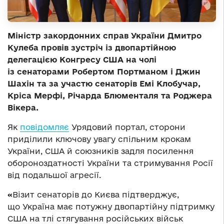
Міністр закордонних справ України Дмитро
Кулеба провів зустріч із двопартійною
делегацією Конгресу США на чолі
із сенаторами Робертом Портманом і Джин
Шахін та за участю сенаторів Емі Клобучар,
Кріса Мерфі, Річарда Блюменталя та Роджера
Вікера.
Як
повідомляє
Урядовий портал, сторони
приділили ключову увагу спільним крокам
України, США й союзників задля посилення
обороноздатності України та стримування Росії
від подальшої агресії.
«
Візит сенаторів до Києва підтверджує,
що Україна має потужну двопартійну підтримку
США на тлі стягування російських військ