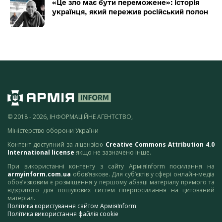
«Це зло має бути переможене»: історія
українця, який пережив російський полон
© 2018 - 2026, ІНФОРМАЦІЙНЕ АГЕНТСТВО,
Міністерство оборони України
Контент доступний за ліцензією
Creative Commons Attribution 4.0
International license
якщо не зазначено інше.
При використанні контенту з сайту АрміяInform посилання на
armyinform.com.ua
обов’язкове. Для суб’єктів у сфері онлайн-медіа
обов’язковим є розміщення у першому абзаці матеріалу прямого та
відкритого для пошукових систем гіперпосилання на цитований
матеріал.
Політика користування сайтом АрміяInform
Політика використання файлів cookie