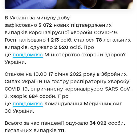
В Україні за минулу добу
зафіксовано
5 072
нових підтверджених
випадків коронавірусної хвороби COVID-19.
Госпіталізовано
1 213
осіб, сталося
78
летальних
випадків, одужало
2 520
осіб. Про
це
повідомляє
Міністерство охорони здоров’я
України.
Станом на 10.00 17 січня 2022 року в Збройних
Силах України на гостру респіраторну хворобу
COVID-19, спричинену коронавірусом SARS-CoV-
2, хворіє
684
особи. Про
це
повідомляє
Командування Медичних сил
ЗС України.
Всього за час пандемії одужало
34 092
особи,
летальних випадків
111
.