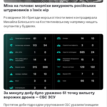
Міна на голови: морпіхи викурюють російських
штурмовиків з їхніх нір
Розвідники 36-ї бригади морської піхоти імені контрадмірала
Михайла Білінського на Костянтинівському напрямку нищать
окупантів у будівлях.
За минулу добу було уражено 61 точку вильоту
ворожих дронів — СБС ЗСУ
Протягом доби підрозділи угруповання СБС уразили/знищили