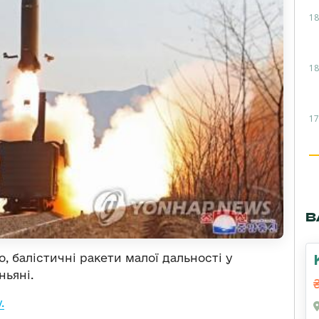
18
18
17
В
о, балістичні ракети малої дальності у
ньяні.
.