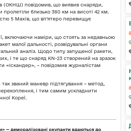
ів (ОКНШ) повідомив, що виявив снаряди,
 пролетіли близько 380 км на висоті 42 км.
стю 5 Махів, що вп’ятеро перевищує
ї, включаючи наміри, що стоять за недавньою
акет малої дальності, розвідувальні органи
альний аналіз. Щодо типу запущеної ракети,
ких, і те що снаряд KN-23 створений на зразок
ети «Іскандер», – повідомив журналістам
 так званий маневр підтягування – метод,
перехоплення, і тим самим ускладнити
ної Кореї.
ги» — деморалізовані окупанти вдаються до