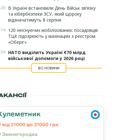
:26
В Україні встановили День Військ зв’язку
та кібербезпеки ЗСУ, який щороку
відзначатимуть 8 серпня
:14
120 неіснуючих мобілізованих: посадовців
ТЦК підозрюють у махінаціях з реєстром
«Оберіг»
:56
НАТО виділить Україні €70 млрд
військової допомоги у 2026 році
ВСІ НОВИНИ
АКАНСІЇ
Кулеметник
від 21000 до 21000 грн
Звенигородка