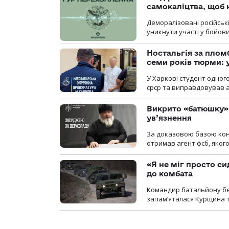
самокаліцтва, щоб 
Деморалізовані російськ
уникнути участі у бойови
Ностальгія за плом
семи років тюрми: 
У Харкові студент одног
срср та виправдовував аг
Викрито «батюшку» 
ув’язнення
За доказовою базою конт
отримав агент фсб, якого
«Я не міг просто си
до комбата
Командир батальйону без
запам’яталася Курщина та