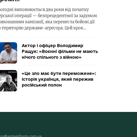
ьогодні виповнюється два роки від початку
урської операції — безпрецедентної за задумом
виконанням кампанії, яка перенесла бойові дії
а територію держави-агресора. Цей крок…
Актор і офіцер Володимир
Ращук: «Воєнні фільми не мають
нічого спільного з війною»
«Це зло має бути переможене»:
історія українця, який пережив
російський полон
ess@armyinform.com.ua