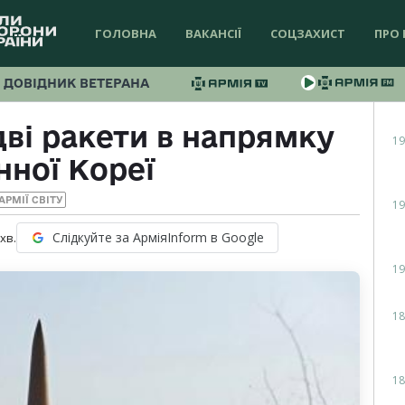
ГОЛОВНА
ВАКАНСІЇ
СОЦЗАХИСТ
ПРО 
ДОВІДНИК ВЕТЕРАНА
ві ракети в напрямку
19
нної Кореї
АРМІЇ СВІТУ
19
Слідкуйте за АрміяInform в Google
хв.
19
18
18