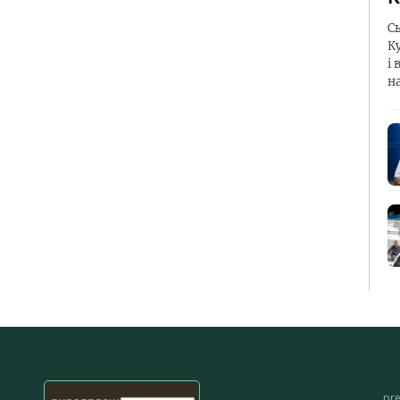
С
К
і 
н
pr