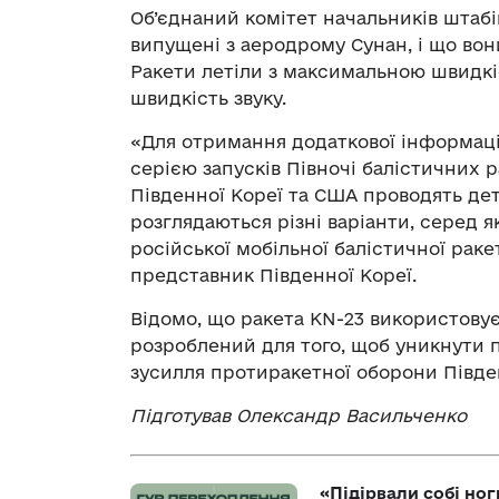
Об’єднаний комітет начальників штаб
випущені з аеродрому Сунан, і що вони
Ракети летіли з максимальною швидкі
швидкість звуку.
«Для отримання додаткової інформаці
серією запусків Півночі балістичних р
Південної Кореї та США проводять дет
розглядаються різні варіанти, серед я
російської мобільної балістичної рак
представник Південної Кореї.
Відомо, що ракета KN-23 використовує
розроблений для того, щоб уникнути 
зусилля протиракетної оборони Півден
Підготував Олександр Васильченко
«Підірвали собі но