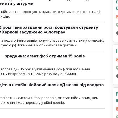
не йти у штурми
і військові продовжують вдаватися до самокаліцтва в надії
х діях.
біром і виправдання росії коштували студенту
у Харкові засуджено «блогера»
о з педагогічних вишів популяризував комуністичну символіку
ресію рф. Вже нині він опиниться за ґратами.
— зрадника: агент фсб отримав 15 років
ррозвідки 15 років увʼязнення з конфіскацією майна
 СБУ викрила у квітні 2025 року на Донеччині.
діти в штабі»: бойовий шлях «Джека» від солдата
пілотних систем «Star» розповів, як став військовим, чим
 хто нині має перевагу у війні дронів.