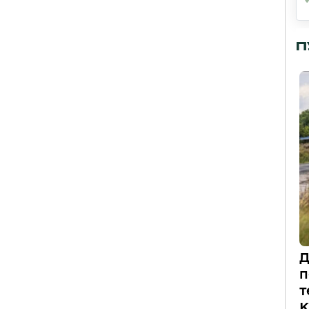
П
Д
п
т
К