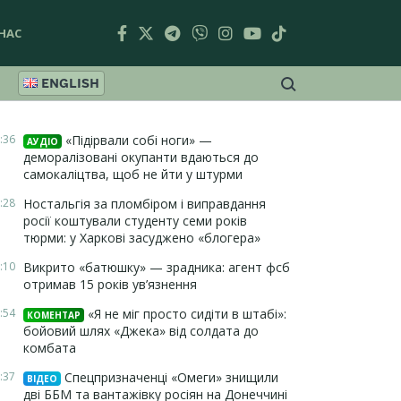
НАС
ENGLISH
:36
«Підірвали собі ноги» —
АУДІО
деморалізовані окупанти вдаються до
самокаліцтва, щоб не йти у штурми
:28
Ностальгія за пломбіром і виправдання
росії коштували студенту семи років
тюрми: у Харкові засуджено «блогера»
:10
Викрито «батюшку» — зрадника: агент фсб
отримав 15 років ув’язнення
:54
«Я не міг просто сидіти в штабі»:
КОМЕНТАР
бойовий шлях «Джека» від солдата до
комбата
:37
Спецпризначенці «Омеги» знищили
ВІДЕО
дві ББМ та вантажівку росіян на Донеччині