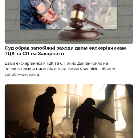
Суд обрав запобіжні заходи двом екскерівникам
ТЦК та СП на Закарпатті
Двом екскерівникам ТЦК та СП, яких ДБР викрило на
незаконному «списанні» понад тисячі чоловіків, обрано
запобіжний захід.