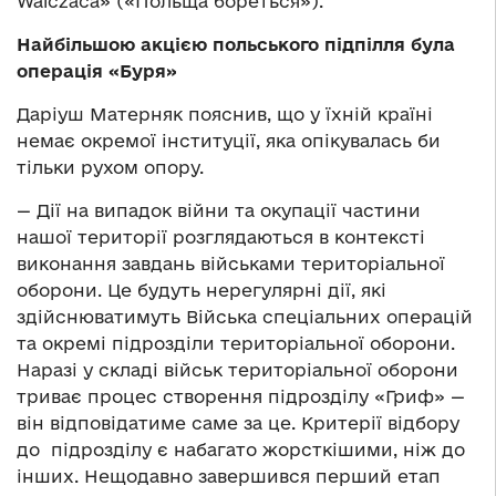
Walczaca» («Польща бореться»).
Найбільшою акцією польського підпілля була
операція «Буря»
Даріуш Матерняк пояснив, що у їхній країні
немає окремої інституції, яка опікувалась би
тільки рухом опору.
— Дії на випадок війни та окупації частини
нашої території розглядаються в контексті
виконання завдань військами територіальної
оборони. Це будуть нерегулярні дії, які
здійснюватимуть Війська спеціальних операцій
та окремі підрозділи територіальної оборони.
Наразі у складі військ територіальної оборони
триває процес створення підрозділу «Гриф» —
він відповідатиме саме за це. Критерії відбору
до підрозділу є набагато жорсткішими, ніж до
інших. Нещодавно завершився перший етап