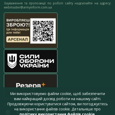
Зауваження та пропозиції по роботі сайту надсилайте на адресу:
webmaster@armyinform.com.ua
Ми використовуємо файли cookie, щоб забезпечити
вам найкращий досвід роботи на нашому сайті.
Продовжуючи користуватися сайтом, ви погоджуєтесь
press@armyinform.com.ua
на використання файлів cookie. Детальніше про
політику використання файлів cookie
.