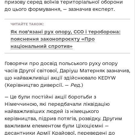
призову серед воїнів територіальної оборони
до цього формування, — зазначив експерт.
ЧИТАЙТЕ ТАКОЖ:
Як пов’язані рух опору, ССО і тероборона:
пояснення законопроєкту «Про
національний спротив»
Говорячи про досвід польського руху опору
часів Другої світової, Даріуш Матерняк зазначив,
що найважливіші акції здійснювало KEDYW
(Керівництво диверсії. —
Ред.
)
— Це були постійні акції боротьби з
Німеччиною, які передбачали ліквідацію
найважливіших людей із німецького
керівництва, підрив потягів, розвідку. Другим
важливим елементом були Ціхоціємні —
десантники Армії Крайової, переведені до