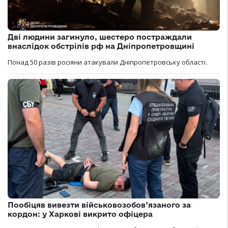
Дві людини загинуло, шестеро постраждали
внаслідок обстрілів рф на Дніпропетровщині
Понад 50 разів росіяни атакували Дніпропетровську області.
Пообіцяв вивезти військовозобов’язаного за
кордон: у Харкові викрито офіцера