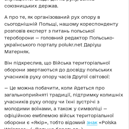
союзницьких держав.
А про те, як організований рух опору в
сьогоднішній Польщі, нашому кореспонденту
розповів експерт з питань польської
тероборони — головний редактор Польсько-
українського порталу polukr.net Даріуш
Матерняк.
Він підкреслив, що Війська територіальної
оборони звертаються до досвіду польських
учасників руху опору часів Другої світової:
— Це можна побачити, коли йдеться про
загальноприйняті традиції, підтримку колишніх
учасників руху опору чи їхні зустрічі з
молодими воїнами, а також у символіці —
офіційною емблемою військ територіальної
оборони є «Якір», тобто відомий
знак
«Polska