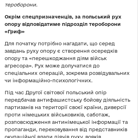
тероборони.
Окрім спецпризначенців, за польський рух
опору відповідатиме підрозділ тероборони
«Гриф»
Для початку потрібно нагадати, що серед
завдань руху опору є створення осередків
опору та «перешкоджання діям військ
агресора». Рух може долучатися до
спеціальних операцій, зокрема розвідувальних
чи інформаційно-психологічних.
Під час Другої світової польський опір
передбачав антифашистську бойову діяльність
партизанів на території своєї країни, диверсії
проти німецьких військовиків, саботаж,
розповсюдження антинімецької інформації та
пропаганди, переховування від представників
окупаційної влади діячів руху, вояків