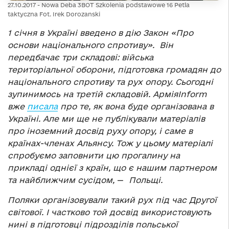
27.10.2017 - Nowa Deba 3BOT Szkolenia podstawowe 16 Petla
taktyczna Fot. Irek Dorozanski
1 січня в Україні введено в дію Закон «Про
основи національного спротиву». Він
передбачає три складові: війська
територіальної оборони, підготовка громадян до
національного спротиву та рух опору. Сьогодні
зупинимось на третій складовій. АрміяInform
вже
писала
про те, як вона буде організована в
Україні. Але ми ще не публікували матеріалів
про іноземний досвід руху опору, і саме в
країнах-членах Альянсу. Тож у цьому матеріалі
спробуємо заповнити цю прогалину на
прикладі однієї з країн, що є нашим партнером
та найближчим сусідом,
—
Польщі.
П
оляки організовували такий рух під час Другої
світової. І частково той досвід використовують
нині в підготовці підрозділів польської