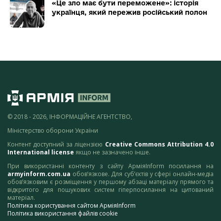
«Це зло має бути переможене»: історія
українця, який пережив російський полон
© 2018 - 2026, ІНФОРМАЦІЙНЕ АГЕНТСТВО,
Міністерство оборони України
Контент доступний за ліцензією
Creative Commons Attribution 4.0
International license
якщо не зазначено інше.
При використанні контенту з сайту АрміяInform посилання на
armyinform.com.ua
обов’язкове. Для суб’єктів у сфері онлайн-медіа
обов’язковим є розміщення у першому абзаці матеріалу прямого та
відкритого для пошукових систем гіперпосилання на цитований
матеріал.
Політика користування сайтом АрміяInform
Політика використання файлів cookie