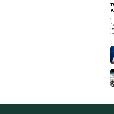
т
К
С
К
і 
н