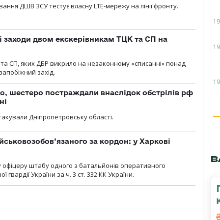
вання ДШВ ЗСУ тестує власну LTE-мережу на лінії фронту.
19
і заходи двом екскерівникам ТЦК та СП на
19
та СП, яких ДБР викрило на незаконному «списанні» понад
 запобіжний захід.
19
о, шестеро постраждали внаслідок обстрілів рф
ні
атакували Дніпропетровську області.
йськовозобов’язаного за кордон: у Харкові
В
у офіцеру штабу одного з батальйонів оперативного
гвардії України за ч. 3 ст. 332 КК України.