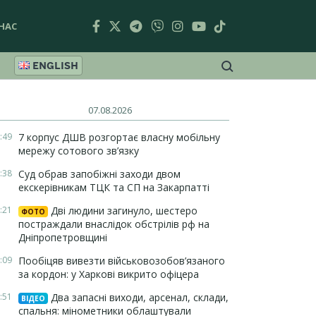
НАС
ENGLISH
07.08.2026
:49
7 корпус ДШВ розгортає власну мобільну
мережу сотового зв’язку
:38
Суд обрав запобіжні заходи двом
екскерівникам ТЦК та СП на Закарпатті
:21
Дві людини загинуло, шестеро
ФОТО
постраждали внаслідок обстрілів рф на
Дніпропетровщині
:09
Пообіцяв вивезти військовозобов’язаного
за кордон: у Харкові викрито офіцера
:51
Два запасні виходи, арсенал, склади,
ВІДЕО
спальня: мінометники облаштували