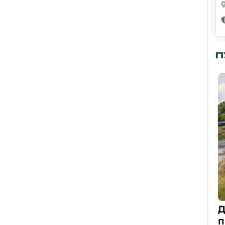
П
Д
п