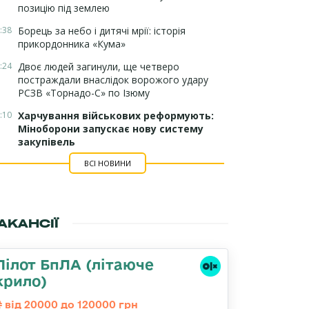
позицію під землею
:38
Борець за небо і дитячі мрії: історія
прикордонника «Кума»
:24
Двоє людей загинули, ще четверо
постраждали внаслідок ворожого удару
РСЗВ «Торнадо-С» по Ізюму
:10
Харчування військових реформують:
Міноборони запускає нову систему
закупівель
ВСІ НОВИНИ
АКАНСІЇ
Пілот БпЛА (літаюче
крило)
від 20000 до 120000 грн