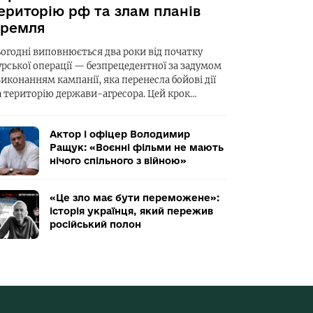
ериторію рф та злам планів
ремля
ьогодні виповнюється два роки від початку
урської операції — безпрецедентної за задумом
виконанням кампанії, яка перенесла бойові дії
а територію держави-агресора. Цей крок…
Актор і офіцер Володимир
Ращук: «Воєнні фільми не мають
нічого спільного з війною»
«Це зло має бути переможене»:
історія українця, який пережив
російський полон