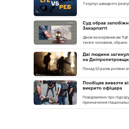
7 корпус швидкого реагу
Суд обрав запобіжн
Закарпатті
Двом екскерівникам ТЦК 
тисячі чоловіків, обрано
Дві людини загинул
на Дніпропетровщи
Понад 50 разів росіяни 
Пообіцяв вивезти ві
викрито офіцера
Повідомлено про підозр
призначення Національної 