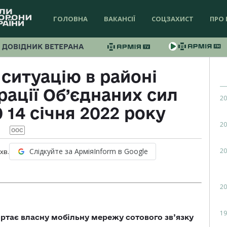
ГОЛОВНА
ВАКАНСІЇ
СОЦЗАХИСТ
ПРО 
ДОВІДНИК ВЕТЕРАНА
ситуацію в районі
ації Об’єднаних сил
20
 14 січня 2022 року
20
ООС
20
Слідкуйте за АрміяInform в Google
хв.
20
19
ртає власну мобільну мережу сотового зв’язку