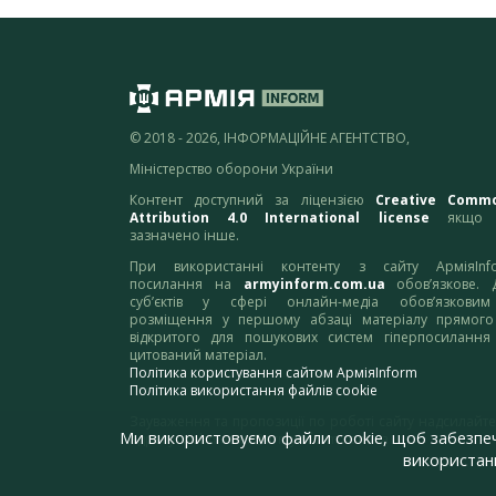
© 2018 - 2026, ІНФОРМАЦІЙНЕ АГЕНТСТВО,
Міністерство оборони України
Контент доступний за ліцензією
Creative Comm
Attribution 4.0 International license
якщо 
зазначено інше.
При використанні контенту з сайту АрміяInf
посилання на
armyinform.com.ua
обов’язкове. 
суб’єктів у сфері онлайн-медіа обов’язкови
розміщення у першому абзаці матеріалу прямого
відкритого для пошукових систем гіперпосилання
цитований матеріал.
Політика користування сайтом АрміяInform
Політика використання файлів cookie
Зауваження та пропозиції по роботі сайту надсилайте
Ми використовуємо файли cookie, щоб забезпе
адресу:
webmaster@armyinform.com.ua
використанн