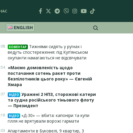
НАС
ENGLISH
:08
Тижнями сидять у руїнах і
КОМЕНТАР
ведуть спостереження: під Куп’янськом
окупанти намагаються не відсвічувати
:54
«Маємо домовленість щодо
постачання сотень ракет проти
безпілотників цього року» — Євгеній
Хмара
:37
Уражені 2 НПЗ, сторожові катери
ВІДЕО
та судна російського тіньового флоту
— Президент
:18
«Д-30» — вбита: капоніри та купи
ВІДЕО
гілля не врятували ворожі гармати
:03
Апартаменти в Буковелі, 9 квартир, 3