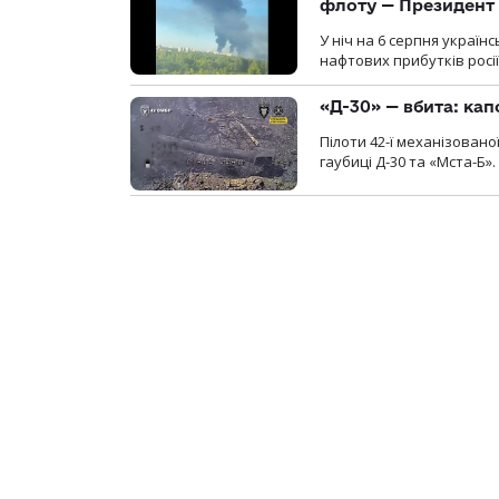
флоту — Президент
У ніч на 6 серпня україн
нафтових прибутків росії
«Д-30» — вбита: кап
Пілоти 42-ї механізовано
гаубиці Д-30 та «Мста-Б».