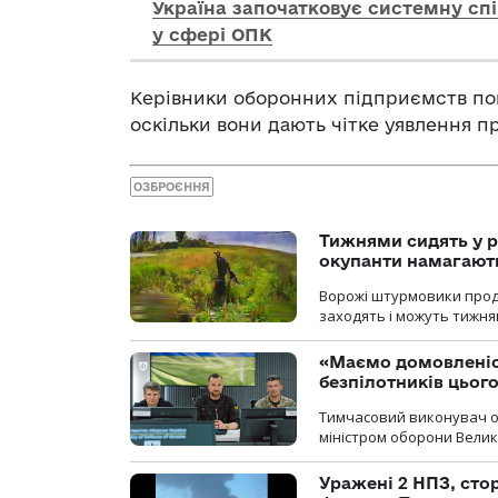
Україна започатковує системну с
у сфері ОПК
Керівники оборонних підприємств пого
оскільки вони дають чітке уявлення п
ОЗБРОЄННЯ
Тижнями сидять у р
окупанти намагають
Ворожі штурмовики продо
заходять і можуть тижням
«Маємо домовленіс
безпілотників цьог
Тимчасовий виконувач об
міністром оборони Велико
Уражені 2 НПЗ, сто