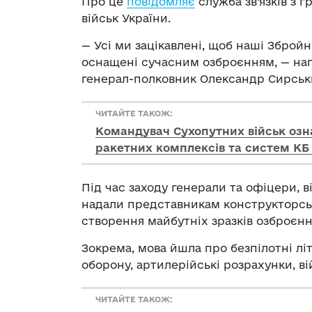
Про це
повідомляє
служба зв’язків з 
військ України.
— Усі ми зацікавлені, щоб наші Збройн
оснащені сучасним озброєнням, — наг
генерал-полковник Олександр Сирськ
ЧИТАЙТЕ ТАКОЖ:
Командувач Сухопутних військ озн
ракетних комплексів та систем КБ
Під час заходу генерали та офіцери, 
надали представникам конструкторсь
створення майбутніх зразків озброєнн
Зокрема, мова йшла про безпілотні літ
оборону, артилерійські розрахунки, ві
ЧИТАЙТЕ ТАКОЖ: