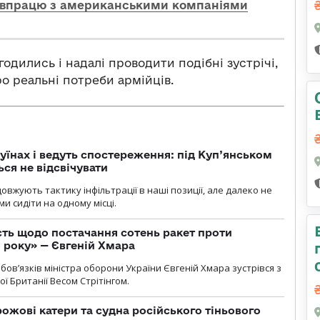
півпрацю з американськими компаніями
дились і надалі проводити подібні зустрічі,
ро реальні потреби армійців.
уїнах і ведуть спостереження: під Куп’янськом
ся не відсвічувати
вжують тактику інфільтрації в наші позиції, але далеко не
и сидіти на одному місці.
ть щодо постачання сотень ракет проти
о року» — Євгеній Хмара
ов’язків міністра оборони України Євгеній Хмара зустрівся з
ї Британії Весом Стрітінгом.
рожові катери та судна російського тіньового