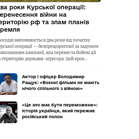
ва роки Курської операції:
еренесення війни на
ериторію рф та злам планів
ремля
ьогодні виповнюється два роки від початку
урської операції — безпрецедентної за задумом
виконанням кампанії, яка перенесла бойові дії
а територію держави-агресора. Цей крок…
Актор і офіцер Володимир
Ращук: «Воєнні фільми не мають
нічого спільного з війною»
«Це зло має бути переможене»:
історія українця, який пережив
російський полон