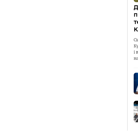
Д
п
т
К
С
К
і 
н