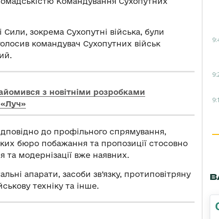
громадськістю Командування Сухопутних
і Сили, зокрема Сухопутні війська, були
9:
олосив командувач Сухопутних військ
ий.
9:
айомився з новітніми розробками
9:
 «Луч»
відповідно до профільного спрямування,
ких бюро побажання та пропозиції стосовно
я та модернізації вже наявних.
альні апарати, засоби зв’язку, протиповітряну
В
йськову техніку та інше.