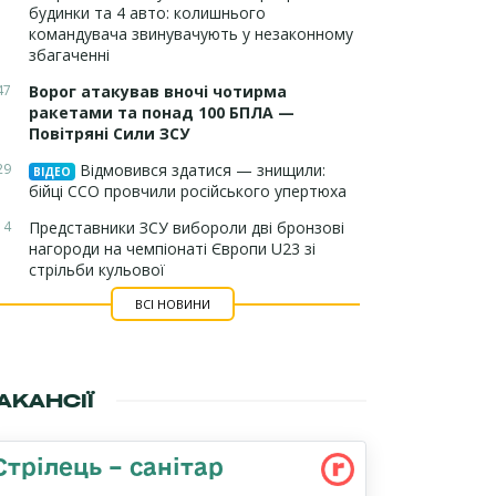
будинки та 4 авто: колишнього
командувача звинувачують у незаконному
збагаченні
47
Ворог атакував вночі чотирма
ракетами та понад 100 БПЛА —
Повітряні Сили ЗСУ
29
Відмовився здатися — знищили:
ВІДЕО
бійці ССО провчили російського упертюха
14
Представники ЗСУ вибороли дві бронзові
нагороди на чемпіонаті Європи U23 зі
стрільби кульової
ВСІ НОВИНИ
АКАНСІЇ
Стрілець – санітар