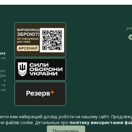
pr
ons
не
orm
Для
м є
 та
 на
 на
чити вам найкращий досвід роботи на нашому сайті. Продовжу
я файлів cookie. Детальніше про
політику використання фай
Погоджуюсь