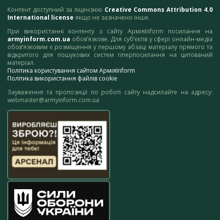
Контент доступний за ліцензією
Creative Commons Attribution 4.0
International license
якщо не зазначено інше.
При використанні контенту з сайту АрміяInform посилання на
armyinform.com.ua
обов’язкове. Для суб’єктів у сфері онлайн-медіа
обов’язковим є розміщення у першому абзаці матеріалу прямого та
відкритого для пошукових систем гіперпосилання на цитований
матеріал.
Політика користування сайтом АрміяInform
Політика використання файлів cookie
Зауваження та пропозиції по роботі сайту надсилайте на адресу:
webmaster@armyinform.com.ua