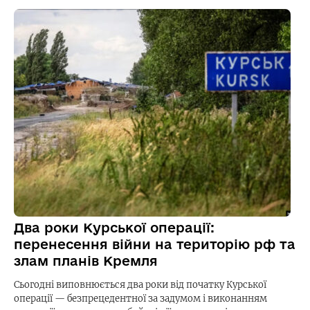
Два роки Курської операції:
перенесення війни на територію рф та
злам планів Кремля
Сьогодні виповнюється два роки від початку Курської
операції — безпрецедентної за задумом і виконанням