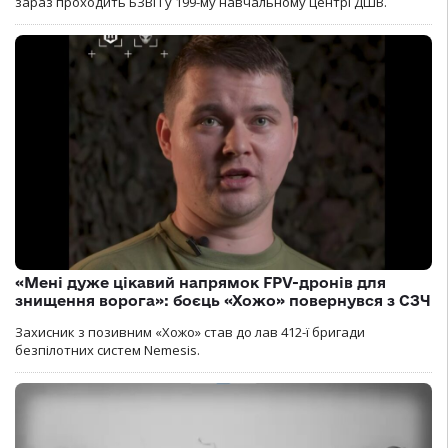
зараз проходить БЗВП у 199-му навчальному центрі ДШВ.
«Мені дуже цікавий напрямок FPV-дронів для
знищення ворога»: боєць «Хожо» повернувся з СЗЧ
Захисник з позивним «Хожо» став до лав 412-ї бригади
безпілотних систем Nemesis.