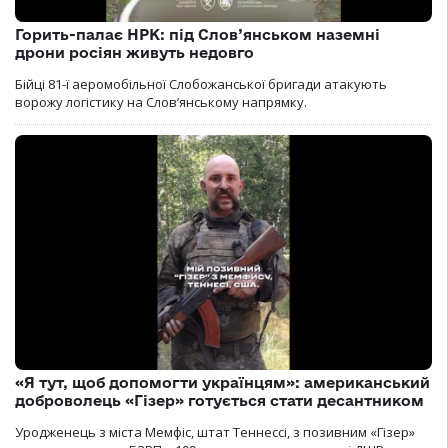
Горить-палає НРК: під Слов’янськом наземні
дрони росіян живуть недовго
Бійці 81-ї аеромобільної Слобожанської бригади атакують
ворожу логістику на Словʼянському напрямку.
«Я тут, щоб допомогти українцям»: американський
доброволець «Гізер» готується стати десантником
Уродженець з міста Мемфіс, штат Теннессі, з позивним «Гізер»