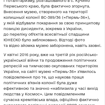
і тоталітаризму, розташованого в с. Кучино
Пермського краю, була фактично згорнута.
Внесення музею, створеного на території
колишньої колонії ВС-389/36 («Пермь-36»),
у якій відбували покарання за свою принципову
позицію дисиденти, зокрема з України,
до переліку об’єктів всесвітньої спадщини
ЮНЕСКО було заблоковано. Відтоді фото
та відео зйомка музею заборонена, навіть ззовні.
У квітні 2016 року, вже на третій рік російсько-
української війни та продовження політичних
репресій на тимчасово окупованих територіях
України, на сайті музею «Пермь-36» з’явилось
повідомлення про те, що наукова праця
політичних в’язнів колонії була дуже
ефективною та значно «наблизила у часі вихід
людства у Космос». Цим повідомленням
сучасна кремлівська влада, офіційно фактично