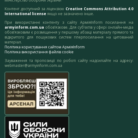
Міністерство оборони України
Контент доступний за ліцензією
Creative Commons Attribution 4.0
International license
якщо не зазначено інше.
При використанні контенту з сайту АрміяInform посилання на
armyinform.com.ua
обов’язкове. Для суб’єктів у сфері онлайн-медіа
обов’язковим є розміщення у першому абзаці матеріалу прямого та
відкритого для пошукових систем гіперпосилання на цитований
матеріал.
Політика користування сайтом АрміяInform
Політика використання файлів cookie
Зауваження та пропозиції по роботі сайту надсилайте на адресу:
webmaster@armyinform.com.ua