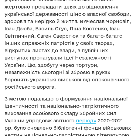
жертовно прокладати шлях до відновлення
української державності ціною власної свободи,
здоров’я та нерідко й життя. В’ячеслав Чорновіл,
Іван Дзюба, Василь Стус, Ліна Костенко, Іван
Світличний, Євген Сверстюк та багато-багато
інших справжніх патріотів у своїх творах,
відкритих листах до влади, в публічних
виступах пропагували ідеї Незалежності
України. Цю, здобуту через тортури,
Незалежність сьогодні зі зброєю в руках
боронять українські військові від споконвічного
російського ворога.
З метою подальшого формування національної
ідентичності та національно-патріотичного
виховання особового складу Збройних Сил
України упродовж звітного
періоду
2020-2021
рр. було оновлено бібліотечні фонди військових
частин національно-патріотичною літературою