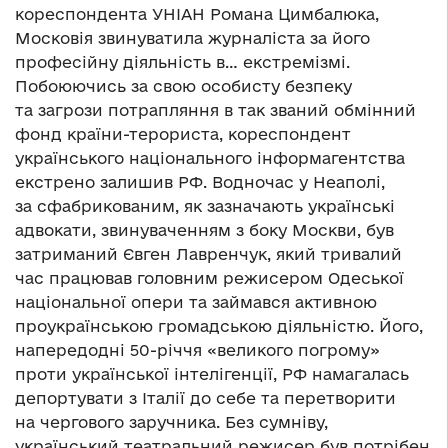
кореспондента УНІАН Романа Цимбалюка,
Московія звинуватила журналіста за його
професійну діяльність в… екстремізмі.
Побоюючись за свою особисту безпеку
та загрози потрапляння в так званий обмінний
фонд країни-терориста, кореспондент
українського національного інформагентства
екстрено залишив РФ. Водночас у Неаполі,
за сфабрикованим, як зазначають українські
адвокати, звинуваченням з боку Москви, був
затриманий Євген Лавренчук, який тривалий
час працював головним режисером Одеської
національної опери та займався активною
проукраїнською громадською діяльністю. Його,
напередодні 50-річчя «великого погрому»
проти української інтелігенції, РФ намагалась
депортувати з Італії до себе та перетворити
на чергового заручника. Без сумніву,
український театральний режисер був потрібен