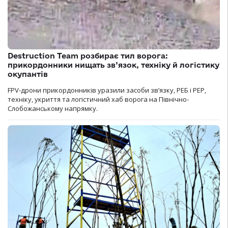
Destruction Team розбирає тил ворога:
прикордонники нищать зв’язок, техніку й логістику
окупантів
FPV-дрони прикордонників уразили засоби зв’язку, РЕБ і РЕР,
техніку, укриття та логістичний хаб ворога на Північно-
Слобожанському напрямку.