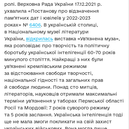
ролі. Верховна Рада України 17.12.2021 р.
ухвалила «Постанову про відзначення
пам’ятних дат і ювілеїв у 2022-2023
роках» №
6406
. В українській столиці,
в Національному музеї літератури
України,
відкрилась
виставка «Ув’язнена муза»,
яка розповідає про творчість та політичну
боротьбу української інтелігенції 60-70 років
минулого століття. Найкращі з них були
ув’язнені кремлівським режимом
за відстоювання свободи творчості,
національної гідності та загальних прав
й свободи людини. Понад сто митців,
літераторів, науковців отримали максимальні
терміни ув’язнення у таборах Пермської області
Росії та Мордовії: 7 років суворого режиму
та 5 років заслання. Українська інтелігенція тоді
ще не мала змоги покликати на свій захист
українських військових. Вона могла лише