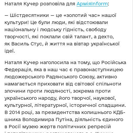
Наталя Кучер розповіла для
АрміяІnform
:
— Шістдесятники — це «золотий час» нашої
культури! Це були люди, які відстоювали
національну і людську гідність, свободу
творчості, які поклали свій талант, а дехто,
як Василь Стус, й життя на вівтар української
ідеї.
Наталя Кучер наголосила на тому, що Російська
Федерація, яка в наш час є правонаступницею
людожерського Радянського Союзу, активно
намагається приховати від світової спільноти
злочини проти людяності, зокрема проти
українського народу, його творчої, наукової,
культурної, літературної, історичної спадщини.
В 2014 році, за президентства колишнього КДБ-
шника Володимира Путіна, діяльність єдиного
в Росії музею жертв політичних репресій