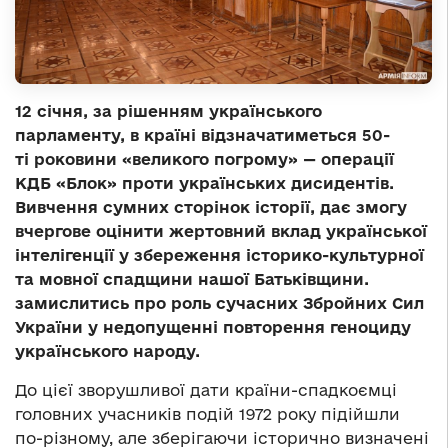
12 січня, за рішенням українського
парламенту, в країні відзначатиметься 50-
ті роковини «великого погрому» — операції
КДБ «Блок» проти українських дисидентів.
Вивчення сумних сторінок історії, дає змогу
вчергове оцінити жертовний вклад української
інтелігенції у збереження історико-культурної
та мовної спадщини нашої Батьківщини.
замислитись про роль сучасних Збройних Сил
України у недопущенні повторення геноциду
українського народу.
До цієї зворушливої дати країни-спадкоємці
головних учасників подій 1972 року підійшли
по-різному, але зберігаючи історично визначені