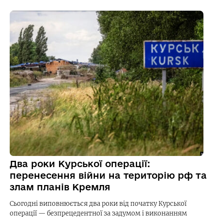
Два роки Курської операції:
перенесення війни на територію рф та
злам планів Кремля
Сьогодні виповнюється два роки від початку Курської
операції — безпрецедентної за задумом і виконанням