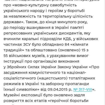
про «мовно-культурну самобутність
українського народу і героїзм у боротьбі
за незалежність та територіальну цілісність
держави». Також, до кінця минулого року,
до періоду вшанування в Україні пам’яті
репресованих українських дисидентів, яку
вчинили каральні підрозділи КДБ, у військових
частинах ЗСУ було обладнано 84 «кімнати
традицій» та облаштовано (оновлено) 15 з
55 військових музеїв, з урахуванням вимог
Інструкції про організацію виконання
у Збройних Силах України Закону України «Про
засудження комуністичного та націонал-
соціалістичного (нацистського) тоталітарних
режимів в Україні та заборону пропаганди
їхньої символіки» від 09.04.2015 р.
№ 317-VIII
«.
Музейні експозиції було оновлено задля
розкриття всіх етапів «героїчної боротьби