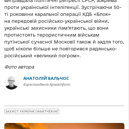
виправдала політичні репресії СРСР, зокрема
проти української інтелігенції. Зустрічаючи 50-
ті роковини каральної операції КДБ «Блок»
на передовій російсько-української війни,
українські захисники пам’ятають, що вони
протистоять терористичним військам
путінської сучасної Московії також й задля того,
щоб ніколи більше не повторився радянсько-
російський «великий погром».
Фото автора
АНАТОЛІЙ БАЛЬЧОС
Кореспондент АрміяInform
ЗАХИСТ УКРАЇНИ
ФАКТЧЕКІНГ