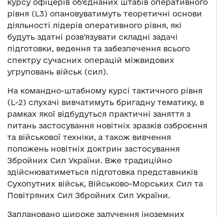
курсу офіцерів об’єднаних штабів оперативного
рівня (L3) опановуватимуть теоретичні основи
діяльності лідерів оперативного рівня, які
будуть здатні розв’язувати складні задачі
підготовки, ведення та забезпечення всього
спектру сучасних операцій міжвидових
угруповань військ (сил).
На командно-штабному курсі тактичного рівня
(L-2) слухачі вивчатимуть бригадну тематику, в
рамках якої відбудуться практичні заняття з
питань застосування новітніх зразків озброєння
та військової техніки, а також вивчення
положень новітніх доктрин застосування
Збройних Сил України. Вже традиційно
здійснюватиметься підготовка представників
Сухопутних військ, Військово-Морських Сил та
Повітряних Сил Збройних Сил України.
Заплановано широке залучення іноземних