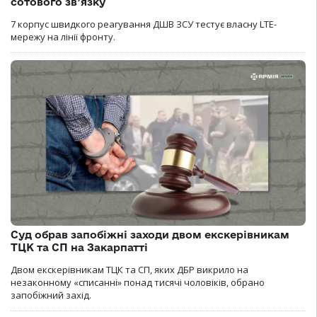
сотового зв’язку
7 корпус швидкого реагування ДШВ ЗСУ тестує власну LTE-
мережу на лінії фронту.
Суд обрав запобіжні заходи двом екскерівникам
ТЦК та СП на Закарпатті
Двом екскерівникам ТЦК та СП, яких ДБР викрило на
незаконному «списанні» понад тисячі чоловіків, обрано
запобіжний захід.