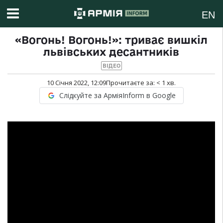
EN
«Вогонь! Вогонь!»: триває вишкіл
львівських десантників
ВІДЕО
10 Січня 2022, 12:09
Прочитаєте за:
< 1
хв.
Слідкуйте за АрміяInform в Google