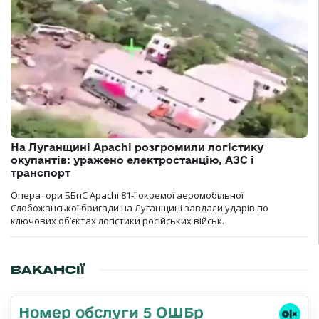
На Луганщині Apachi розгромили логістику
окупантів: уражено електростанцію, АЗС і
транспорт
Оператори ББпС Apachi 81-ї окремої аеромобільної
Слобожанської бригади на Луганщині завдали ударів по
ключових об’єктах логістики російських військ.
ВАКАНСІЇ
Номер обслуги 5 ОШБр