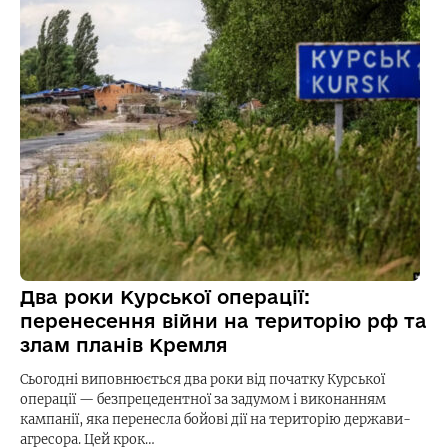
Два роки Курської операції:
перенесення війни на територію рф та
злам планів Кремля
Сьогодні виповнюється два роки від початку Курської
операції — безпрецедентної за задумом і виконанням
кампанії, яка перенесла бойові дії на територію держави-
агресора. Цей крок…