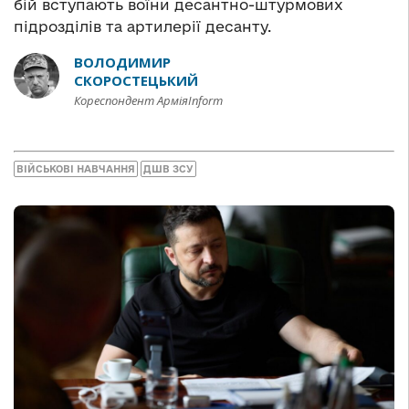
бій вступають воїни десантно-штурмових
підрозділів та артилерії десанту.
ВОЛОДИМИР
СКОРОСТЕЦЬКИЙ
Кореспондент АрміяInform
ВІЙСЬКОВІ НАВЧАННЯ
ДШВ ЗСУ