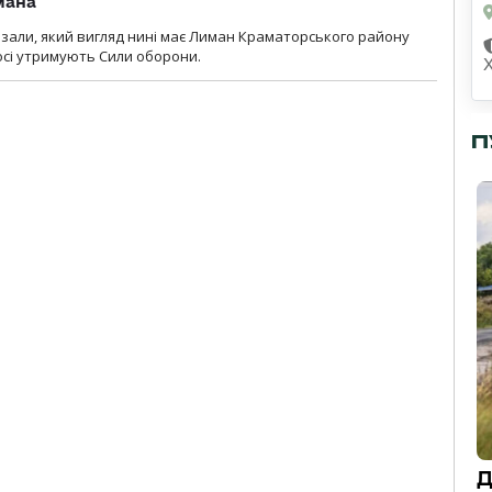
мана
казали, який вигляд нині має Лиман Краматорського району
досі утримують Сили оборони.
П
Д