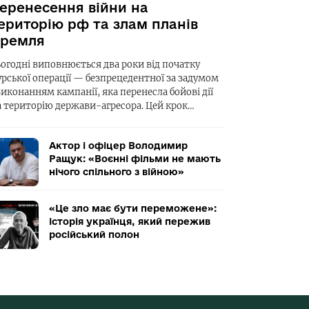
еренесення війни на
ериторію рф та злам планів
ремля
ьогодні виповнюється два роки від початку
урської операції — безпрецедентної за задумом
виконанням кампанії, яка перенесла бойові дії
а територію держави-агресора. Цей крок…
Актор і офіцер Володимир
Ращук: «Воєнні фільми не мають
нічого спільного з війною»
«Це зло має бути переможене»:
історія українця, який пережив
російський полон