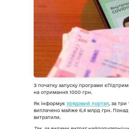
З початку запуску програми єПідтримка
на отримання 1000 грн.
Як інформує
Урядовий портал
, за тр
виплачено майже 6,4 млрд грн. Понад 
витратили.
Так, за видами витрат найпопулярніши