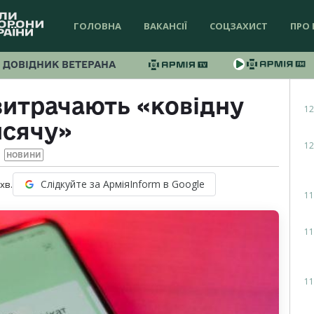
ГОЛОВНА
ВАКАНСІЇ
СОЦЗАХИСТ
ПРО 
ДОВІДНИК ВЕТЕРАНА
витрачають «ковідну
12
исячу»
12
НОВИНИ
Слідкуйте за АрміяInform в Google
хв.
11
11
11