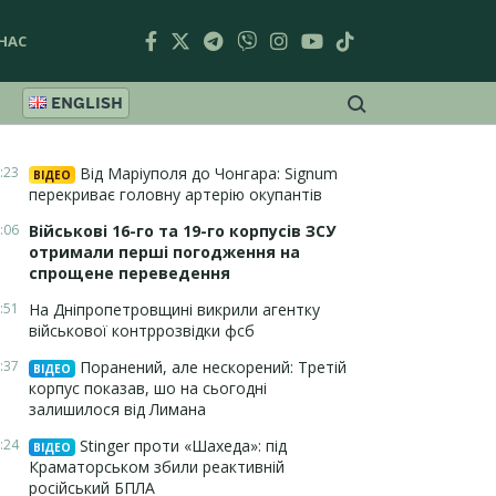
НАС
ENGLISH
:23
Від Маріуполя до Чонгара: Signum
ВІДЕО
перекриває головну артерію окупантів
:06
Військові 16-го та 19-го корпусів ЗСУ
отримали перші погодження на
спрощене переведення
:51
На Дніпропетровщині викрили агентку
військової контррозвідки фсб
:37
Поранений, але нескорений: Третій
ВІДЕО
корпус показав, шо на сьогодні
залишилося від Лимана
:24
Stinger проти «Шахеда»: під
ВІДЕО
Краматорськом збили реактивній
російський БПЛА