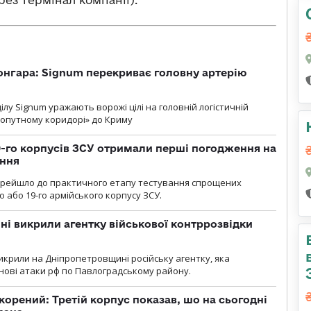
рез термінал компанії).
онгара: Signum перекриває головну артерію
лу Signum уражають ворожі цілі на головній логістичній
ухопутному коридорі» до Криму
19-го корпусів ЗСУ отримали перші погодження на
ення
ерейшло до практичного етапу тестування спрощених
 або 19-го армійського корпусу ЗСУ.
і викрили агентку військової контррозвідки
крили на Дніпропетровщині російську агентку, яка
нові атаки рф по Павлоградському району.
корений: Третій корпус показав, шо на сьогодні