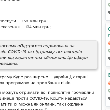
послуги — 138 млн грн;
ревезення — 134 млн грн;
програма єПідтримка спрямована на
ід COVID-19 та підтримку тих секторів
али від карантинних обмежень. Це сфери
ревезень.
ограму буде розширено — українці, старші
 за програмою на придбання ліків.
н можуть отримати всі повнолітні громадяни
цинації проти COVID-19. Кошти надаються
ратити їх можна як онлайн, так і офлайн