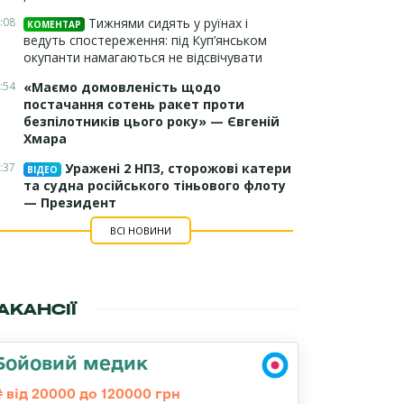
:08
Тижнями сидять у руїнах і
КОМЕНТАР
ведуть спостереження: під Куп’янськом
окупанти намагаються не відсвічувати
:54
«Маємо домовленість щодо
постачання сотень ракет проти
безпілотників цього року» — Євгеній
Хмара
:37
Уражені 2 НПЗ, сторожові катери
ВІДЕО
та судна російського тіньового флоту
— Президент
ВСІ НОВИНИ
АКАНСІЇ
Бойовий медик
від 20000 до 120000 грн