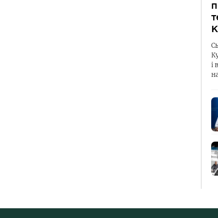
п
т
К
С
К
і 
н