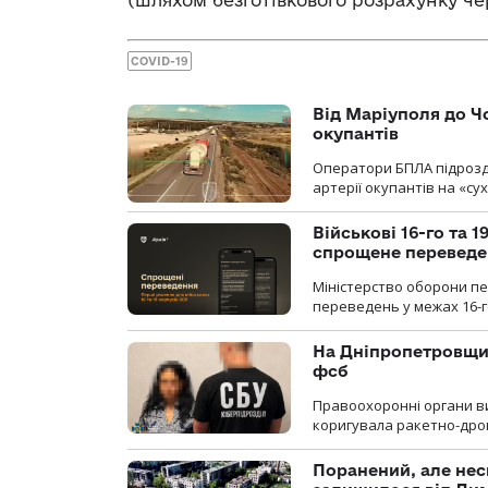
(шляхом безготівкового розрахунку че
COVID-19
Від Маріуполя до Ч
окупантів
Оператори БПЛА підрозді
артерії окупантів на «с
Військові 16-го та 
спрощене перевед
Міністерство оборони п
переведень у межах 16-го
На Дніпропетровщин
фсб
Правоохоронні органи ви
коригувала ракетно-дро
Поранений, але нес