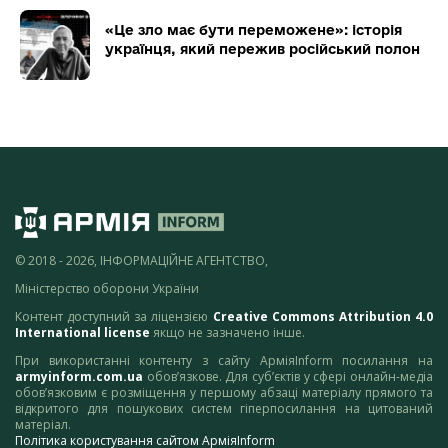
«Це зло має бути переможене»: історія
українця, який пережив російський полон
© 2018 - 2026, ІНФОРМАЦІЙНЕ АГЕНТСТВО,
Міністерство оборони України
Контент доступний за ліцензією
Creative Commons Attribution 4.0
International license
якщо не зазначено інше.
При використанні контенту з сайту АрміяInform посилання на
armyinform.com.ua
обов’язкове. Для суб’єктів у сфері онлайн-медіа
обов’язковим є розміщення у першому абзаці матеріалу прямого та
відкритого для пошукових систем гіперпосилання на цитований
матеріал.
Політика користування сайтом АрміяInform