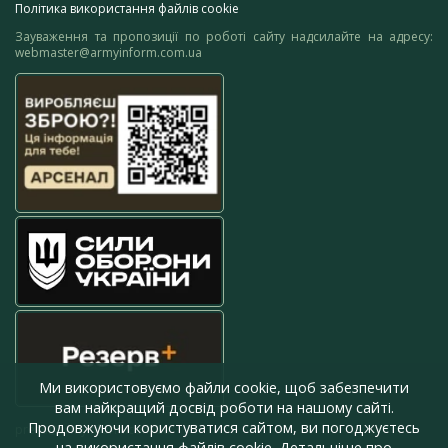
Політика використання файлів cookie
Зауваження та пропозиції по роботі сайту надсилайте на адресу:
webmaster@armyinform.com.ua
Ми використовуємо файли cookie, щоб забезпечити
вам найкращий досвід роботи на нашому сайті.
Продовжуючи користуватися сайтом, ви погоджуєтесь
press@armyinform.com.ua
на використання файлів cookie. Детальніше про