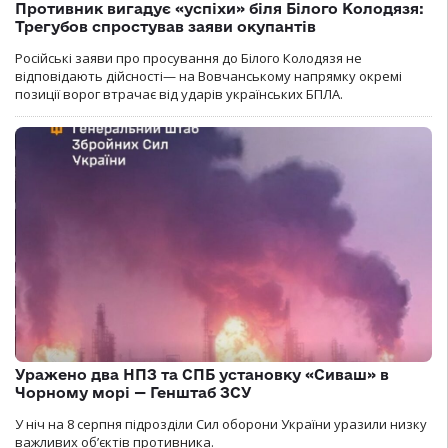
Противник вигадує «успіхи» біля Білого Колодязя:
Трегубов спростував заяви окупантів
Російські заяви про просування до Білого Колодязя не
відповідають дійсності— на Вовчанському напрямку окремі
позиції ворог втрачає від ударів українських БПЛА.
Уражено два НПЗ та СПБ установку «Сиваш» в
Чорному морі — Генштаб ЗСУ
У ніч на 8 серпня підрозділи Сил оборони України уразили низку
важливих об’єктів противника.