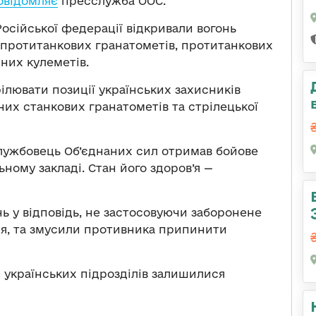
овідомляє
пресслужба ООС.
осійської федерації відкривали вогонь
х протитанкових гранатометів, протитанкових
них кулеметів.
лювати позиції українських захисників
них станкових гранатометів та стрілецької
службовець Об’єднаних сил отримав бойове
ьному закладі. Стан його здоров’я —
нь у відповідь, не застосовуючи заборонене
я, та змусили противника припинити
 українських підрозділів залишилися