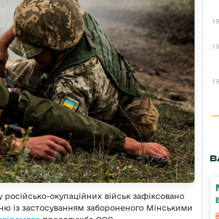
19
19
19
В
ку російсько-окупаційних військ зафіксовано
ю із застосуванням забороненого Мінськими