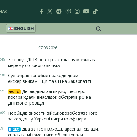
НАС
ENGLISH
07.08.2026
:49
7 корпус ДШВ розгортає власну мобільну
мережу сотового зв’язку
:38
Суд обрав запобіжні заходи двом
екскерівникам ТЦК та СП на Закарпатті
:21
Дві людини загинуло, шестеро
ФОТО
постраждали внаслідок обстрілів рф на
Дніпропетровщині
:09
Пообіцяв вивезти військовозобов’язаного
за кордон: у Харкові викрито офіцера
:51
Два запасні виходи, арсенал, склади,
ВІДЕО
спальня: мінометники облаштували