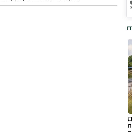
П
Д
п