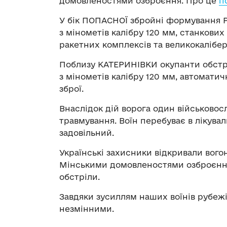
домовленостями озброєння. Про це
п
У бік ПОПАСНОЇ збройні формування Р
з мінометів калібру 120 мм, станкови
ракетних комплексів та великокалібер
Поблизу КАТЕРИНІВКИ окупанти обстрі
з мінометів калібру 120 мм, автоматич
зброї.
Внаслідок дій ворога один військово
травмування. Воїн перебуває в лікувал
задовільний.
Українські захисники відкривали вого
Мінськими домовленостями озброєнн
обстріли.
Завдяки зусиллям наших воїнів рубежі
незмінними.