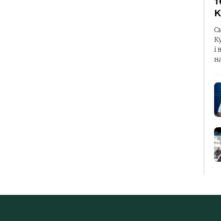
т
К
С
К
і 
н