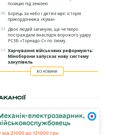
позицію під землею
:38
Борець за небо і дитячі мрії: історія
прикордонника «Кума»
:24
Двоє людей загинули, ще четверо
постраждали внаслідок ворожого удару
РСЗВ «Торнадо-С» по Ізюму
:10
Харчування військових реформують:
Міноборони запускає нову систему
закупівель
ВСІ НОВИНИ
АКАНСІЇ
Механік-електрозварник,
військовослужбовець
від 21000 до 121000 грн