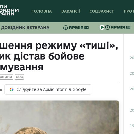
ГОЛОВНА
ВАКАНСІЇ
СОЦЗАХИСТ
ПРО 
ДОВІДНИК ВЕТЕРАНА
ушення режиму «тиші»,
ик дістав бойове
20
вмування
20
ОВИНИ
ООС
20
Слідкуйте за АрміяInform в Google
хв.
20
19