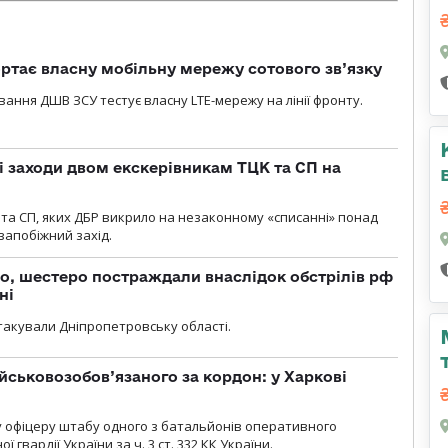
ртає власну мобільну мережу сотового зв’язку
вання ДШВ ЗСУ тестує власну LTE-мережу на лінії фронту.
і заходи двом екскерівникам ТЦК та СП на
та СП, яких ДБР викрило на незаконному «списанні» понад
 запобіжний захід.
о, шестеро постраждали внаслідок обстрілів рф
ні
атакували Дніпропетровську області.
йськовозобов’язаного за кордон: у Харкові
у офіцеру штабу одного з батальйонів оперативного
гвардії України за ч. 3 ст. 332 КК України.