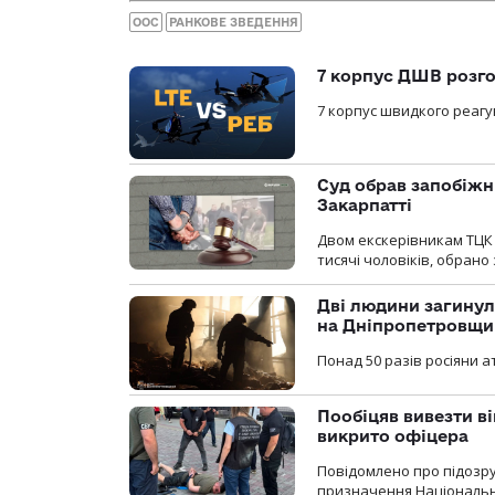
ООС
РАНКОВЕ ЗВЕДЕННЯ
7 корпус ДШВ розго
7 корпус швидкого реагу
Суд обрав запобіжн
Закарпатті
Двом екскерівникам ТЦК 
тисячі чоловіків, обрано
Дві людини загинул
на Дніпропетровщи
Понад 50 разів росіяни 
Пообіцяв вивезти ві
викрито офіцера
Повідомлено про підозр
призначення Національної 