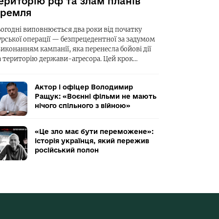
ериторію рф та злам планів
ремля
ьогодні виповнюється два роки від початку
урської операції — безпрецедентної за задумом
виконанням кампанії, яка перенесла бойові дії
а територію держави-агресора. Цей крок…
Актор і офіцер Володимир
Ращук: «Воєнні фільми не мають
нічого спільного з війною»
«Це зло має бути переможене»:
історія українця, який пережив
російський полон