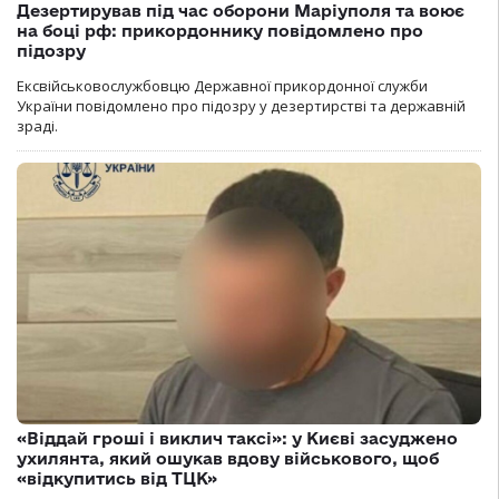
Дезертирував під час оборони Маріуполя та воює
на боці рф: прикордоннику повідомлено про
підозру
Ексвійськовослужбовцю Державної прикордонної служби
України повідомлено про підозру у дезертирстві та державній
зраді.
«Віддай гроші і виклич таксі»: у Києві засуджено
ухилянта, який ошукав вдову військового, щоб
«відкупитись від ТЦК»