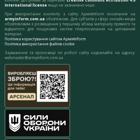
Контент доступний за ліцензією
Creative Commons Attribution 4.0
International license
якщо не зазначено інше.
При використанні контенту з сайту АрміяInform посилання на
armyinform.com.ua
обов’язкове. Для суб’єктів у сфері онлайн-медіа
обов’язковим є розміщення у першому абзаці матеріалу прямого та
відкритого для пошукових систем гіперпосилання на цитований
матеріал.
Політика користування сайтом АрміяInform
Політика використання файлів cookie
Зауваження та пропозиції по роботі сайту надсилайте на адресу:
webmaster@armyinform.com.ua