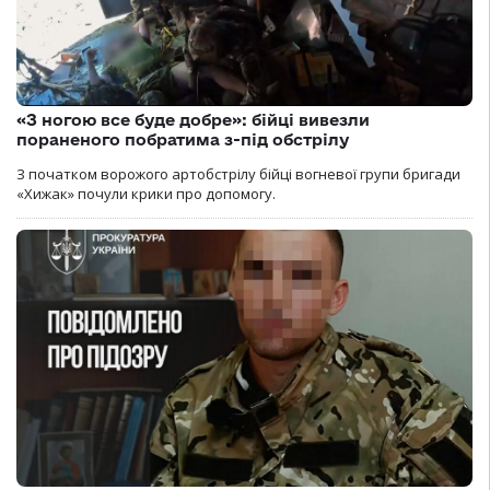
«З ногою все буде добре»: бійці вивезли
пораненого побратима з-під обстрілу
З початком ворожого артобстрілу бійці вогневої групи бригади
«Хижак» почули крики про допомогу.