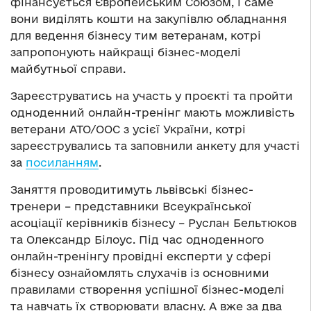
фінансується Європейським Союзом, і саме
вони виділять кошти на закупівлю обладнання
для ведення бізнесу тим ветеранам, котрі
запропонують найкращі бізнес-моделі
майбутньої справи.
Зареєструватись на участь у проєкті та пройти
одноденний онлайн-тренінг мають можливість
ветерани АТО/ООС з усієї України, котрі
зареєструвались та заповнили анкету для участі
за
посиланням
.
Заняття проводитимуть львівські бізнес-
тренери – представники Всеукраїнської
асоціації керівників бізнесу – Руслан Бельтюков
та Олександр Білоус. Під час одноденного
онлайн-тренінгу провідні експерти у сфері
бізнесу ознайомлять слухачів із основними
правилами створення успішної бізнес-моделі
та навчать їх створювати власну. А вже за два