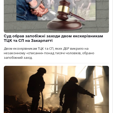
Суд обрав запобіжні заходи двом екскерівникам
ТЦК та СП на Закарпатті
Двом екскерівникам ТЦК та СП, яких ДБР викрило на
незаконному «списанні» понад тисячі чоловіків, обрано
запобіжний захід.