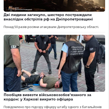
Дві людини загинуло, шестеро постраждали
внаслідок обстрілів рф на Дніпропетровщині
Понад 50 разів росіяни атакували Дніпропетровську області.
Пообіцяв вивезти військовозобов’язаного за
кордон: у Харкові викрито офіцера
Повідомлено про підозру офіцеру штабу одного з батальйонів