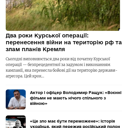
Два роки Курської операції:
перенесення війни на територію рф та
злам планів Кремля
Сьогодні виповнюється два роки від початку Курської
операції — безпрецедентної за задумом і виконанням
кампанії, яка перенесла бойові дії на територію держави-
агресора. Цей крок…
Актор і офіцер Володимир Ращук: «Воєнні
фільми не мають нічого спільного з
війною»
«Це зло має бути переможене»: історія
українця, який пережив російський полон