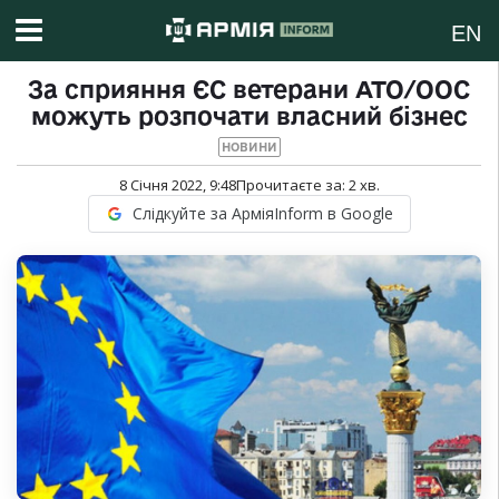
EN
За сприяння ЄС ветерани АТО/ООС
можуть розпочати власний бізнес
НОВИНИ
8 Січня 2022, 9:48
Прочитаєте за:
2
хв.
Слідкуйте за АрміяInform в Google