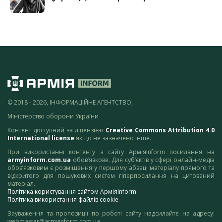
© 2018 - 2026, ІНФОРМАЦІЙНЕ АГЕНТСТВО,
Міністерство оборони України
Контент доступний за ліцензією
Creative Commons Attribution 4.0
International license
якщо не зазначено інше.
При використанні контенту з сайту АрміяInform посилання на
armyinform.com.ua
обов’язкове. Для суб’єктів у сфері онлайн-медіа
обов’язковим є розміщення у першому абзаці матеріалу прямого та
відкритого для пошукових систем гіперпосилання на цитований
матеріал.
Політика користування сайтом АрміяInform
Політика використання файлів cookie
Зауваження та пропозиції по роботі сайту надсилайте на адресу:
webmaster@armyinform.com.ua