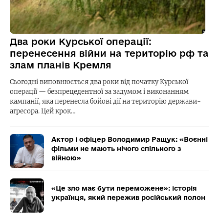
Два роки Курської операції:
перенесення війни на територію рф та
злам планів Кремля
Сьогодні виповнюється два роки від початку Курської
операції — безпрецедентної за задумом і виконанням
кампанії, яка перенесла бойові дії на територію держави-
агресора. Цей крок…
Актор і офіцер Володимир Ращук: «Воєнні
фільми не мають нічого спільного з
війною»
«Це зло має бути переможене»: історія
українця, який пережив російський полон