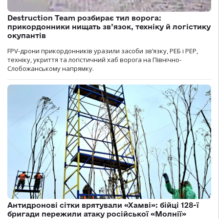
Destruction Team розбирає тил ворога:
прикордонники нищать зв’язок, техніку й логістику
окупантів
FPV-дрони прикордонників уразили засоби зв’язку, РЕБ і РЕР,
техніку, укриття та логістичний хаб ворога на Північно-
Слобожанському напрямку.
Антидронові сітки врятували «Хамві»: бійці 128-ї
бригади пережили атаку російської «Молнії»