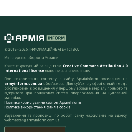
© 2018 - 2026, ІНФОРМАЦІЙНЕ АГЕНТСТВО,
Міністерство оборони України
Контент доступний за ліцензією
Creative Commons Attribution 4.0
International license
якщо не зазначено інше.
При використанні контенту з сайту АрміяInform посилання на
armyinform.com.ua
обов’язкове. Для суб’єктів у сфері онлайн-медіа
обов’язковим є розміщення у першому абзаці матеріалу прямого та
відкритого для пошукових систем гіперпосилання на цитований
матеріал.
Політика користування сайтом АрміяInform
Політика використання файлів cookie
Зауваження та пропозиції по роботі сайту надсилайте на адресу:
webmaster@armyinform.com.ua