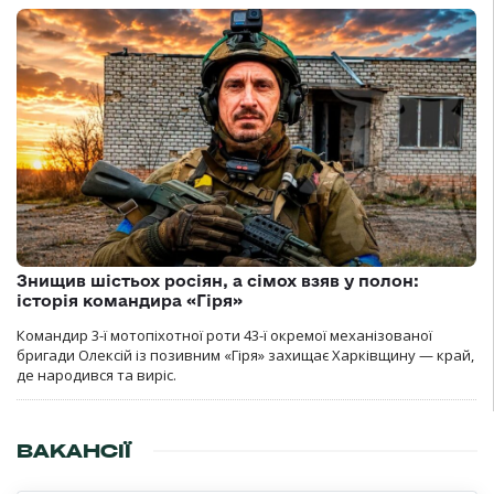
Знищив шістьох росіян, а сімох взяв у полон:
історія командира «Гіря»
Командир 3-ї мотопіхотної роти 43-ї окремої механізованої
бригади Олексій із позивним «Гіря» захищає Харківщину — край,
де народився та виріс.
ВАКАНСІЇ