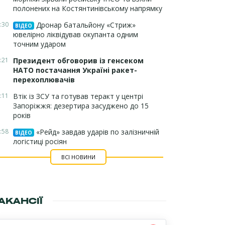
полонених на Костянтинівському напрямку
:30
Дронар батальйону «Стриж»
ВІДЕО
ювелірно ліквідував окупанта одним
точним ударом
:21
Президент обговорив із генсеком
НАТО постачання Україні ракет-
перехоплювачів
:11
Втік із ЗСУ та готував теракт у центрі
Запоріжжя: дезертира засуджено до 15
років
:58
«Рейд» завдав ударів по залізничній
ВІДЕО
логістиці росіян
ВСІ НОВИНИ
АКАНСІЇ