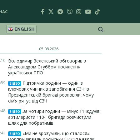
НАС
ENGLISH
05.08.2026
:10
Володимир Зеленський обговорив з
Александром Стуббом посилення
української ППО
:59
Підтримка родини — один із
ВІДЕО
ключових чинників запобігання СЗЧ: в
Президентській бригаді розповіли, чому
сім’я рятує від СЗЧ
:48
За чотири години — мінус 11 ждунів:
ВІДЕО
артилеристи 110-ї бригади розчистили
шлях для побратимів
:41
«Ми не зрозуміли, що сталося»:
ВІДЕО
морпіхи зірвали російську ІПСО та взяли