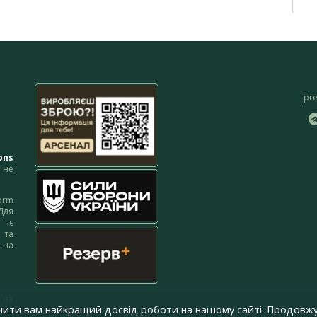
pr
ons
не
orm
Для
м є
 та
 на
 на
чити вам найкращий досвід роботи на нашому сайті. Продовжу