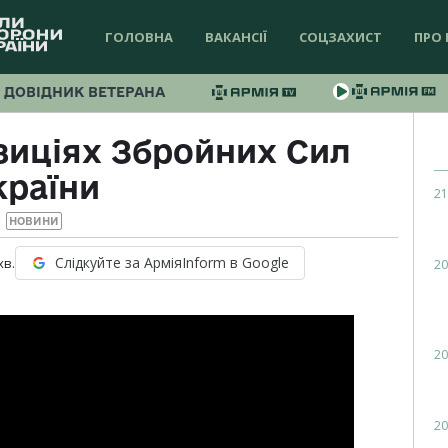
ГОЛОВНА
ВАКАНСІЇ
СОЦЗАХИСТ
ПРО 
ДОВІДНИК ВЕТЕРАНА
озиціях Збройних Сил
країни
21
НОВИНИ
Слідкуйте за АрміяInform в Google
хв.
20
20
20