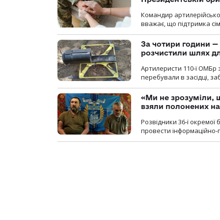
Командир артилерійсько
вважає, що підтримка сі
За чотири години — 
розчистили шлях д
Артилеристи 110-ї ОМБр з
перебували в засідці, з
«Ми не зрозуміли, 
взяли полонених н
Розвідники 36-ї окремої 
провести інформаційно-п