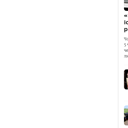
«
і
р
Ч
5
ч
л