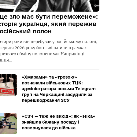
Це зло має бути переможене»:
сторія українця, який пережив
осійський полон
отири роки він перебував у російському полоні,
 червня 2026 року його звільнили в рамках
ергового обміну полоненими. Наприкінці
ипня…
«Хмарами» та «грозою»
позначали військових ТЦК:
адміністратора восьми Telegram-
груп на Черкащині засудили за
перешкоджання ЗСУ
«СЗЧ — теж не вихід»: як «Ніка»
знайшла бажану посаду і
повернулася до війська