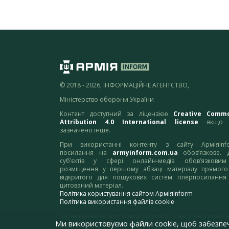
© 2018 - 2026, ІНФОРМАЦІЙНЕ АГЕНТСТВО,
Міністерство оборони України
Контент доступний за ліцензією
Creative Comm
Attribution 4.0 International license
якщо 
зазначено інше.
При використанні контенту з сайту АрміяInf
посилання на
armyinform.com.ua
обов’язкове. 
суб’єктів у сфері онлайн-медіа обов’язкови
розміщення у першому абзаці матеріалу прямого
відкритого для пошукових систем гіперпосилання
цитований матеріал.
Політика користування сайтом АрміяInform
Політика використання файлів cookie
Зауваження та пропозиції по роботі сайту надсилайте
Ми використовуємо файли cookie, щоб забезпе
адресу:
webmaster@armyinform.com.ua