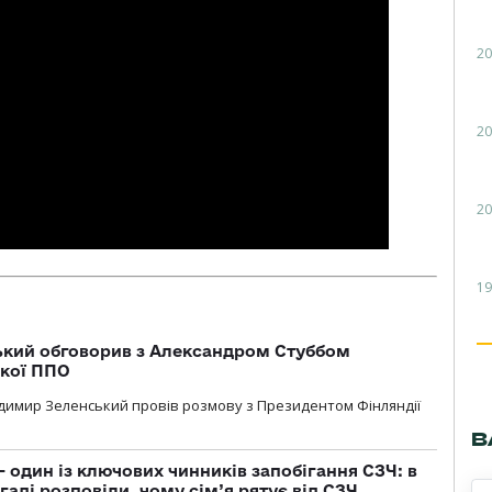
20
20
20
19
кий обговорив з Александром Стуббом
ької ППО
димир Зеленський провів розмову з Президентом Фінляндії
В
 один із ключових чинників запобігання СЗЧ: в
аді розповіли, чому сім’я рятує від СЗЧ