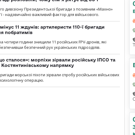
го дивізіону Президентської бригади з позивним «Махно»
м'ї - надзвичайно важливий фактор для військового.
мінус 11 ждунів: артилеристи 110-ї бригади
ля побратимів
а чотири години знищили 11 російських FPV-дронів, які
абезпечивши безпечний рух українських підрозділів.
що сталося»: морпіхи зірвали російську ІПСО та
а Костянтинівському напрямку
бригади морської піхоти зірвали спробу російських військових
сихологічну операцію.