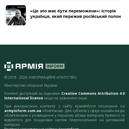
«Це зло має бути переможене»: історія
українця, який пережив російський полон
© 2018 - 2026, ІНФОРМАЦІЙНЕ АГЕНТСТВО,
Міністерство оборони України
Контент доступний за ліцензією
Creative Commons Attribution 4.0
International license
якщо не зазначено інше.
При використанні контенту з сайту АрміяInform посилання на
armyinform.com.ua
обов’язкове. Для суб’єктів у сфері онлайн-медіа
обов’язковим є розміщення у першому абзаці матеріалу прямого та
відкритого для пошукових систем гіперпосилання на цитований
матеріал.