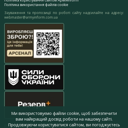
Політика користування сайтом АрміяInform
Політика використання файлів cookie
Зауваження та пропозиції по роботі сайту надсилайте на адресу:
webmaster@armyinform.com.ua
Ми використовуємо файли cookie, щоб забезпечити
вам найкращий досвід роботи на нашому сайті.
Продовжуючи користуватися сайтом, ви погоджуєтесь
press@armyinform.com.ua