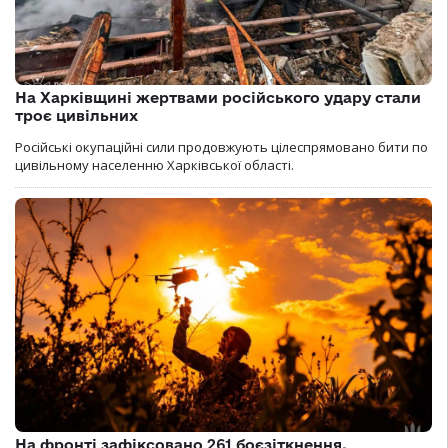
На Харківщині жертвами російського удару стали
троє цивільних
Російські окупаційні сили продовжують цілеспрямовано бити по
цивільному населенню Харківської області.
На фронті зафіксовано 261 боєзіткнення,