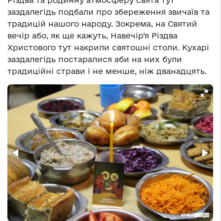
Різдва та родинну атмосферу свята тут
заздалегідь подбали про збереження звичаїв та
традицій нашого народу. Зокрема, на Святий
вечір або, як ще кажуть, Навечір’я Різдва
Христового тут накрили святошні столи. Кухарі
заздалегідь постаралися аби на них були
традиційні страви і не менше, ніж дванадцять.