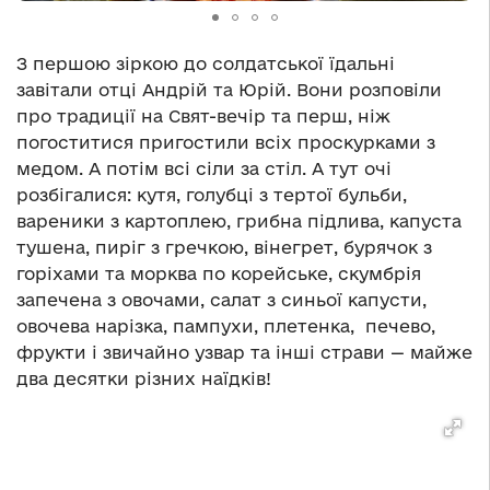
З першою зіркою до солдатської їдальні
завітали отці Андрій та Юрій. Вони розповіли
про традиції на Свят-вечір та перш, ніж
погоститися пригостили всіх проскурками з
медом. А потім всі сіли за стіл. А тут очі
розбігалися: кутя, голубці з тертої бульби,
вареники з картоплею, грибна підлива, капуста
тушена, пиріг з гречкою, вінегрет, бурячок з
горіхами та морква по корейське, скумбрія
запечена з овочами, салат з синьої капусти,
овочева нарізка, пампухи, плетенка, печево,
фрукти і звичайно узвар та інші страви — майже
два десятки різних наїдків!