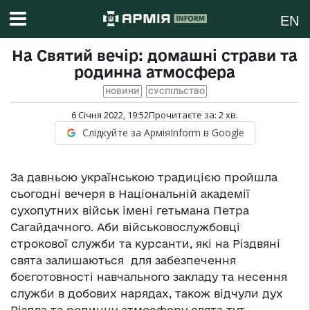
EN
На Святий вечір: домашні страви та
родинна атмосфера
НОВИНИ
СУСПІЛЬСТВО
6 Січня 2022, 19:52
Прочитаєте за:
2
хв.
Слідкуйте за АрміяInform в Google
За давньою українською традицією пройшла
сьогодні вечеря в Національній академії
сухопутних військ імені гетьмана Петра
Сагайдачного. Аби військовослужбовці
строкової служби та курсанти, які на Різдвяні
свята залишаються для забезпечення
боєготовності навчального закладу та несення
служби в добових нарядах, також відчули дух