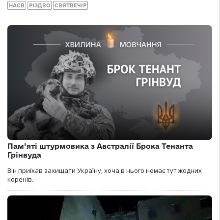
НАСВ
РІЗДВО
СВЯТВЕЧІР
Пам’яті штурмовика з Австралії Брока Тенанта
Грінвуда
Він приїхав захищати Україну, хоча в нього немає тут жодних
коренів.