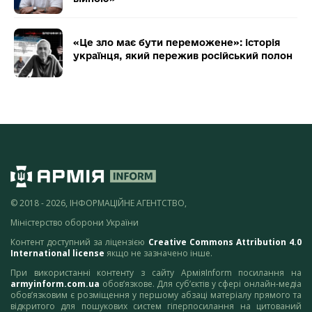
«Це зло має бути переможене»: історія
українця, який пережив російський полон
© 2018 - 2026, ІНФОРМАЦІЙНЕ АГЕНТСТВО,
Міністерство оборони України
Контент доступний за ліцензією
Creative Commons Attribution 4.0
International license
якщо не зазначено інше.
При використанні контенту з сайту АрміяInform посилання на
armyinform.com.ua
обов’язкове. Для суб’єктів у сфері онлайн-медіа
обов’язковим є розміщення у першому абзаці матеріалу прямого та
відкритого для пошукових систем гіперпосилання на цитований