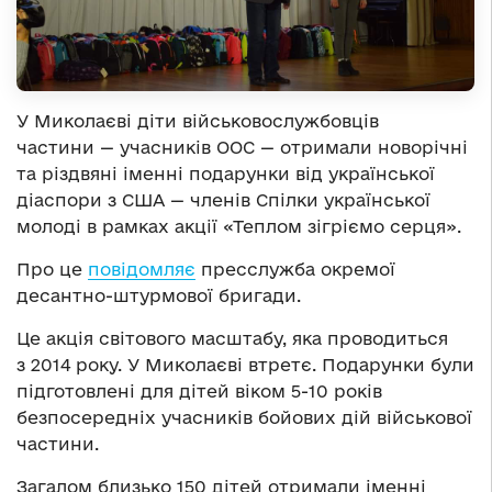
У Миколаєві діти військовослужбовців
частини — учасників ООС — отримали новорічні
та різдвяні іменні подарунки від української
діаспори з США — членів Спілки української
молоді в рамках акції «Теплом зігріємо серця».
Про це
повідомляє
пресслужба окремої
десантно-штурмової бригади.
Це акція світового масштабу, яка проводиться
з 2014 року. У Миколаєві втретє. Подарунки були
підготовлені для дітей віком 5-10 років
безпосередніх учасників бойових дій військової
частини.
Загалом близько 150 дітей отримали іменні