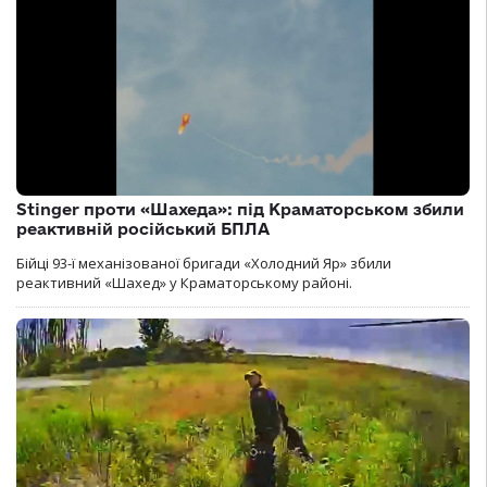
Stinger проти «Шахеда»: під Краматорськом збили
реактивній російський БПЛА
Бійці 93-ї механізованої бригади «Холодний Яр» збили
реактивний «Шахед» у Краматорському районі.