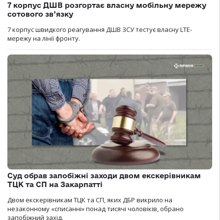
7 корпус ДШВ розгортає власну мобільну мережу
сотового зв’язку
7 корпус швидкого реагування ДШВ ЗСУ тестує власну LTE-
мережу на лінії фронту.
Суд обрав запобіжні заходи двом екскерівникам
ТЦК та СП на Закарпатті
Двом екскерівникам ТЦК та СП, яких ДБР викрило на
незаконному «списанні» понад тисячі чоловіків, обрано
запобіжний захід.