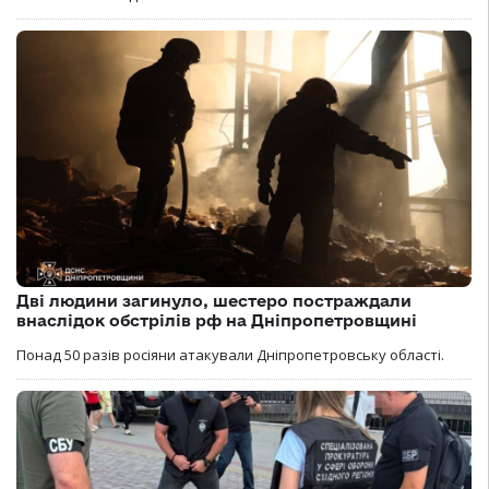
Дві людини загинуло, шестеро постраждали
внаслідок обстрілів рф на Дніпропетровщині
Понад 50 разів росіяни атакували Дніпропетровську області.