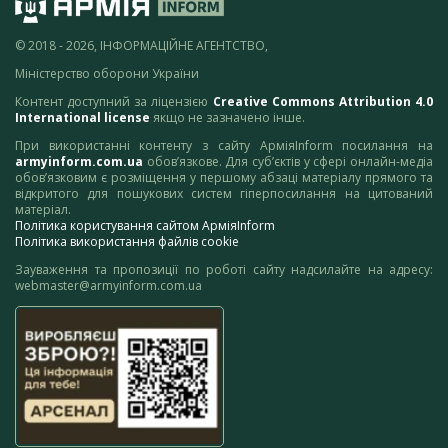
© 2018 - 2026, ІНФОРМАЦІЙНЕ АГЕНТСТВО,
Міністерство оборони України
Контент доступний за ліцензією
Creative Commons Attribution 4.0
International license
якщо не зазначено інше.
При використанні контенту з сайту АрміяInform посилання на
armyinform.com.ua
обов’язкове. Для суб’єктів у сфері онлайн-медіа
обов’язковим є розміщення у першому абзаці матеріалу прямого та
відкритого для пошукових систем гіперпосилання на цитований
матеріал.
Політика користування сайтом АрміяInform
Політика використання файлів cookie
Зауваження та пропозиції по роботі сайту надсилайте на адресу:
webmaster@armyinform.com.ua