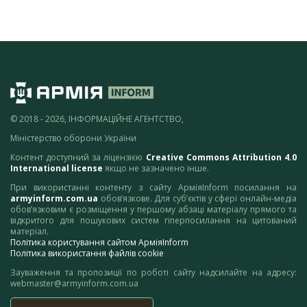
© 2018 - 2026, ІНФОРМАЦІЙНЕ АГЕНТСТВО,
Міністерство оборони України
Контент доступний за ліцензією
Creative Commons Attribution 4.0
International license
якщо не зазначено інше.
При використанні контенту з сайту АрміяInform посилання на
armyinform.com.ua
обов’язкове. Для суб’єктів у сфері онлайн-медіа
обов’язковим є розміщення у першому абзаці матеріалу прямого та
відкритого для пошукових систем гіперпосилання на цитований
матеріал.
Політика користування сайтом АрміяInform
Політика використання файлів cookie
Зауваження та пропозиції по роботі сайту надсилайте на адресу:
webmaster@armyinform.com.ua