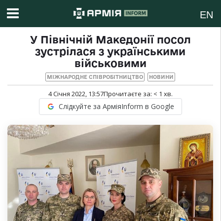
EN
У Північній Македонії посол
зустрілася з українськими
військовими
МІЖНАРОДНЕ СПІВРОБІТНИЦТВО
НОВИНИ
4 Січня 2022, 13:57
Прочитаєте за:
< 1
хв.
Слідкуйте за АрміяInform в Google