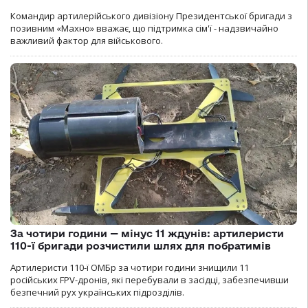
Командир артилерійського дивізіону Президентської бригади з
позивним «Махно» вважає, що підтримка сім'ї - надзвичайно
важливий фактор для військового.
За чотири години — мінус 11 ждунів: артилеристи
110-ї бригади розчистили шлях для побратимів
Артилеристи 110-ї ОМБр за чотири години знищили 11
російських FPV-дронів, які перебували в засідці, забезпечивши
безпечний рух українських підрозділів.