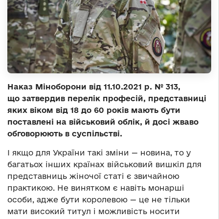
Наказ Міноборони від 11.10.2021 р. № 313,
що затвердив перелік професій, представниці
яких віком від 18 до 60 років мають бути
поставлені на військовий облік, й досі жваво
обговорюють в суспільстві.
І якщо для України такі зміни — новина, то у
багатьох інших країнах військовий вишкіл для
представниць жіночої статі є звичайною
практикою. Не винятком є навіть монарші
особи, адже бути королевою — це не тільки
мати високий титул і можливість носити