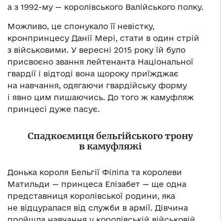
а з 1992-му — королівського Валійського полку.
Можливо, це спонукало її невістку,
кронпринцесу Данії Мері, стати в один стрій
з військовими. У вересні 2015 року їй було
присвоєно звання лейтенанта Національної
гвардії і відтоді вона щороку приїжджає
на навчання, одягаючи гвардійську форму
і явно цим пишаючись. До того ж камуфляж
принцесі дуже пасує.
Спадкоємиця бельгійського трону
в камуфляжі
Донька короля Бельгії Філіпа та королеви
Матильди — принцеса Елізабет — ще одна
представниця королівської родини, яка
не відцуралася від служби в армії. Дівчина
пройшла навчання у королівській військовій