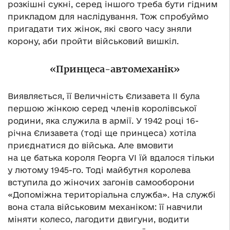
розкішні сукні, серед іншого треба бути гідним
прикладом для наслідування. Тож спробуймо
пригадати тих жінок, які свого часу зняли
корону, аби пройти військовий вишкіл.
«Принцеса-автомеханік»
Виявляється, її Величність Єлизавета ІІ була
першою жінкою серед членів королівської
родини, яка служила в армії. У 1942 році 16-
річна Єлизавета (тоді ще принцеса) хотіла
приєднатися до війська. Але вмовити
на це батька короля Георга VI їй вдалося тільки
у лютому 1945-го. Тоді майбутня королева
вступила до жіночих загонів самооборони
«Допоміжна територіальна служба». На службі
вона стала військовим механіком: її навчили
міняти колесо, лагодити двигуни, водити