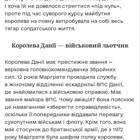
І хоча їй не довелося стригтися «під нуль»,
проте під час суворого курсу майбутня
королева на повну випробувала на собі весь
тягар солдатського життя.
Королева Данії — військовий льотчик
Королева Данії має престижне звання —
верховна головнокомандувачка Збройних
сил. 12 років Маргрете проходила службу
в жіночому відділенні ескадрильї ВПС Данії,
де знайомилася з військовою справою. Має
звання майора ВПС. Чому авіація? Вона пояснює
це намаганням «зберегти справедливість»,
оскільки її попередники віддавали перевагу
сухопутним військам і флоту. Крім того, вона
має стосунок до британської армії, де з 1972
року Маргрете була шефом полку королеви,