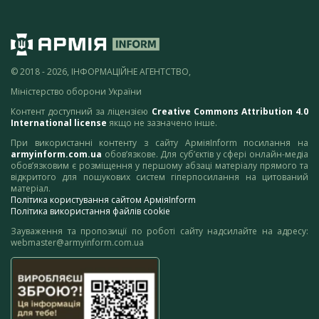
© 2018 - 2026, ІНФОРМАЦІЙНЕ АГЕНТСТВО,
Міністерство оборони України
Контент доступний за ліцензією
Creative Commons Attribution 4.0
International license
якщо не зазначено інше.
При використанні контенту з сайту АрміяInform посилання на
armyinform.com.ua
обов’язкове. Для суб’єктів у сфері онлайн-медіа
обов’язковим є розміщення у першому абзаці матеріалу прямого та
відкритого для пошукових систем гіперпосилання на цитований
матеріал.
Політика користування сайтом АрміяInform
Політика використання файлів cookie
Зауваження та пропозиції по роботі сайту надсилайте на адресу:
webmaster@armyinform.com.ua