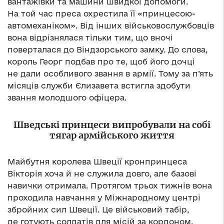
вантажівки та машини швидкої допомоги.
На той час преса охрестила її «принцесою-
автомеханіком». Від інших військовослужбовців
вона відрізнялася тільки тим, що вночі
поверталася до Віндзорського замку. До слова,
король Георг подбав про те, щоб його дочці
не дали особливого звання в армії. Тому за п’ять
місяців служби Єлизавета встигла здобути
звання молодшого офіцера.
Шведські принцеси випробували на собі
тягар армійського життя
Майбутня королева Швеції кронпринцеса
Вікторія хоча й не служила довго, але базові
навички отримала. Протягом трьох тижнів вона
проходила навчання у Міжнародному центрі
збройних сил Швеції. Це військовий табір,
де готують солдатів для місій за кордоном.