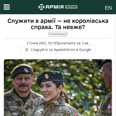
EN
Служити в армії — не королівська
справа. Та невже?
ПУБЛІКАЦІЇ
2 Січня 2022, 10:12
Прочитаєте за:
3
хв.
Слідкуйте за АрміяInform в Google