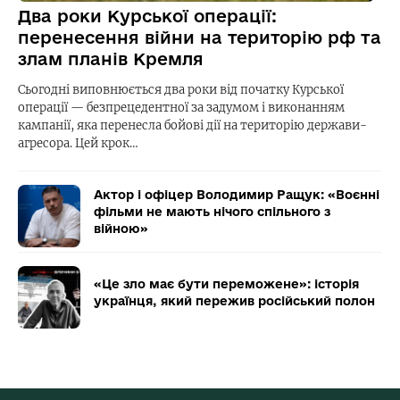
Два роки Курської операції:
перенесення війни на територію рф та
злам планів Кремля
Сьогодні виповнюється два роки від початку Курської
операції — безпрецедентної за задумом і виконанням
кампанії, яка перенесла бойові дії на територію держави-
агресора. Цей крок…
Актор і офіцер Володимир Ращук: «Воєнні
фільми не мають нічого спільного з
війною»
«Це зло має бути переможене»: історія
українця, який пережив російський полон