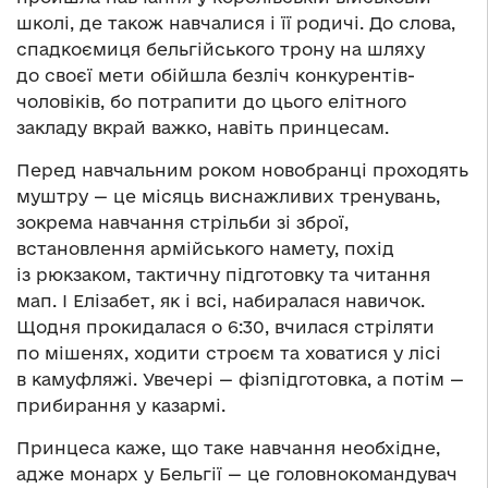
школі, де також навчалися і її родичі. До слова,
спадкоємиця бельгійського трону на шляху
до своєї мети обійшла безліч конкурентів-
чоловіків, бо потрапити до цього елітного
закладу вкрай важко, навіть принцесам.
Перед навчальним роком новобранці проходять
муштру — це місяць виснажливих тренувань,
зокрема навчання стрільби зі зброї,
встановлення армійського намету, похід
із рюкзаком, тактичну підготовку та читання
мап. І Елізабет, як і всі, набиралася навичок.
Щодня прокидалася о 6:30, вчилася стріляти
по мішенях, ходити строєм та ховатися у лісі
в камуфляжі. Увечері — фізпідготовка, а потім —
прибирання у казармі.
Принцеса каже, що таке навчання необхідне,
адже монарх у Бельгії — це головнокомандувач