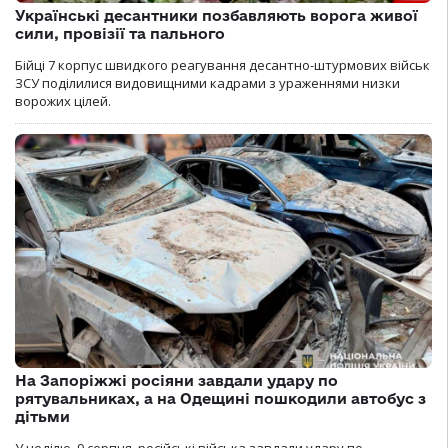
Українські десантники позбавляють ворога живої
сили, провізії та пального
Бійці 7 корпус швидкого реагування десантно-штурмових військ
ЗСУ поділилися видовищними кадрами з ураженнями низки
ворожих цілей.
На Запоріжжі росіяни завдали удару по
рятувальниках, а на Одещині пошкодили автобус з
дітьми