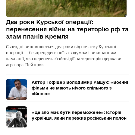
Два роки Курської операції:
перенесення війни на територію рф та
злам планів Кремля
Сьогодні виповнюється два роки від початку Курської
операції — безпрецедентної за задумом і виконанням
кампанії, яка перенесла бойові дії на територію держави-
агресора. Цей крок…
Актор і офіцер Володимир Ращук: «Воєнні
фільми не мають нічого спільного з
війною»
«Це зло має бути переможене»: історія
українця, який пережив російський полон