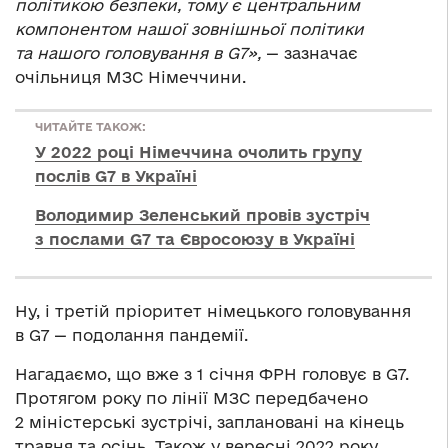
політикою безпеки, тому є центральним
компонентом нашої зовнішньої політики
та нашого головування в G7»,
— зазначає
очільниця МЗС Німеччини.
ЧИТАЙТЕ ТАКОЖ:
У 2022 році Німеччина очолить групу
послів G7 в Україні
Володимир Зеленський провів зустріч
з послами G7 та Євросоюзу в Україні
Ну, і третій пріоритет німецького головування
в G7 — подолання пандемії.
Нагадаємо, що вже з 1 січня ФРН головує в G7.
Протягом року по лінії МЗС передбачено
2 міністерські зустрічі, заплановані на кінець
травня та осінь. Також у вересні 2022 року