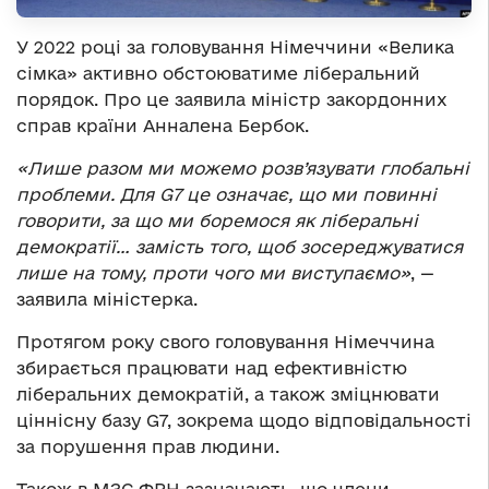
У 2022 році за головування Німеччини «Велика
сімка» активно обстоюватиме ліберальний
порядок. Про це заявила міністр закордонних
справ країни Анналена Бербок.
«Лише разом ми можемо розв’язувати глобальні
проблеми. Для G7 це означає, що ми повинні
говорити, за що ми боремося як ліберальні
демократії… замість того, щоб зосереджуватися
лише на тому, проти чого ми виступаємо»
, —
заявила міністерка.
Протягом року свого головування Німеччина
збирається працювати над ефективністю
ліберальних демократій, а також зміцнювати
ціннісну базу G7, зокрема щодо відповідальності
за порушення прав людини.
Також в МЗС ФРН зазначають, що члени