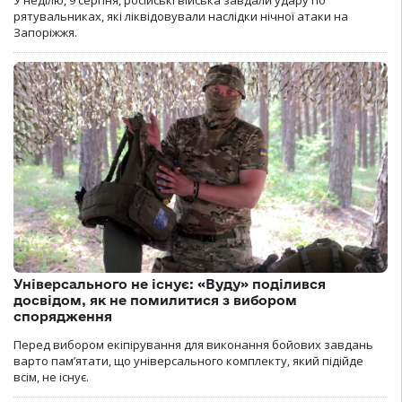
У неділю, 9 серпня, російські війська завдали удару по
рятувальниках, які ліквідовували наслідки нічної атаки на
Запоріжжя.
Універсального не існує: «Вуду» поділився
досвідом, як не помилитися з вибором
спорядження
Перед вибором екіпірування для виконання бойових завдань
варто пам’ятати, що універсального комплекту, який підійде
всім, не існує.