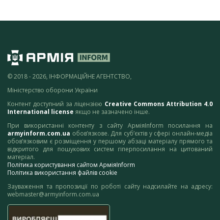
© 2018 - 2026, ІНФОРМАЦІЙНЕ АГЕНТСТВО,
Міністерство оборони України
Контент доступний за ліцензією
Creative Commons Attribution 4.0
International license
якщо не зазначено інше.
При використанні контенту з сайту АрміяInform посилання на
armyinform.com.ua
обов’язкове. Для суб’єктів у сфері онлайн-медіа
обов’язковим є розміщення у першому абзаці матеріалу прямого та
відкритого для пошукових систем гіперпосилання на цитований
матеріал.
Політика користування сайтом АрміяInform
Політика використання файлів cookie
Зауваження та пропозиції по роботі сайту надсилайте на адресу:
webmaster@armyinform.com.ua