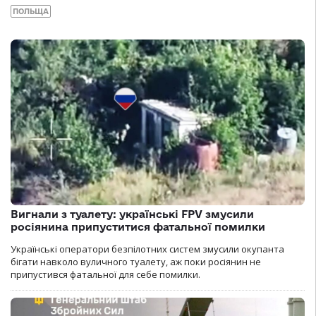
ПОЛЬЩА
Вигнали з туалету: українські FPV змусили
росіянина припуститися фатальної помилки
Українські оператори безпілотних систем змусили окупанта
бігати навколо вуличного туалету, аж поки росіянин не
припустився фатальної для себе помилки.