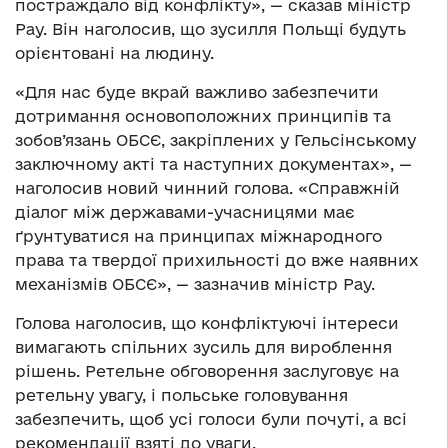
постраждало від конфлікту», — сказав міністр
Рау. Він наголосив, що зусилля Польщі будуть
орієнтовані на людину.
«Для нас буде вкрай важливо забезпечити
дотримання основоположних принципів та
зобов’язань ОБСЄ, закріплених у Гельсінському
заключному акті та наступних документах», —
наголосив новий чинний голова. «Справжній
діалог між державами-учасницями має
ґрунтуватися на принципах міжнародного
права та твердої прихильності до вже наявних
механізмів ОБСЄ», — зазначив міністр Рау.
Голова наголосив, що конфліктуючі інтереси
вимагають спільних зусиль для вироблення
рішень. Ретельне обговорення заслуговує на
ретельну увагу, і польське головування
забезпечить, щоб усі голоси були почуті, а всі
рекомендації взяті до уваги.