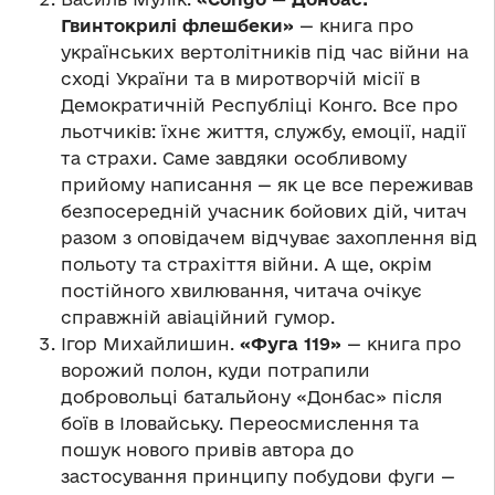
Гвинтокрилі флешбеки»
— книга про
українських вертолітників під час війни на
сході України та в миротворчій місії в
Демократичній Республіці Конго. Все про
льотчиків: їхнє життя, службу, емоції, надії
та страхи. Саме завдяки особливому
прийому написання — як це все переживав
безпосередній учасник бойових дій, читач
разом з оповідачем відчуває захоплення від
польоту та страхіття війни. А ще, окрім
постійного хвилювання, читача очікує
справжній авіаційний гумор.
Ігор Михайлишин.
«Фуга 119»
— книга про
ворожий полон, куди потрапили
добровольці батальйону «Донбас» після
боїв в Іловайську. Переосмислення та
пошук нового привів автора до
застосування принципу побудови фуги —