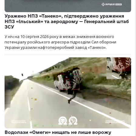
Уражено НПЗ «Танеко», підтверджено ураження
НПЗ «Ільський» та аеродрому — Генеральний штаб
ЗСУ
У ніч на 10 серпня 2026 року в межах зниження воєнного
потенціалу російського агресора підрозділи Сил оборони
України уразили нафтопереробний завод «Танеко».
Водолази «Омеги» нищать не лише ворожу