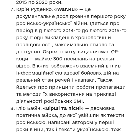
2015 по 2020 роки.
Юрій Руденко.
«War.Ru»
— це
документальне дослідження першого року
російсько-української війни. Ідеться про
період від лютого 2014-го до лютого 2015-го
року. Події викладені в хронологічній
послідовності, максимально стисло та
доступно. Окрім тексту, видання має QR-
коди — майже 300 посилань на реальні
відео. В книзі зображено взаємний вплив
інформаційної складової бойових дій на
реальний стан речей і навпаки. Також
йдеться про принципи роботи пропаганди
та методи їх використання на прикладі
діяльності російських ЗМІ.
Гліб Бабіч.
«Вірші та пісні»
— двомовна
поетична збірка, до якої увійшли як тексти
російською, написані автором у перші
роки війни, так і тексти українською, тож