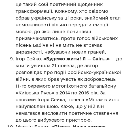
це такий собі поетичний щоденник
трансформації. Кожному, хто свідомо
обрав українську за ці роки, знайомий етап
неможливості вільно передати емоції
мовою, до якої лише починаєш
призвичаюватись, проте голос військових
пісень Бабіча ні на мить не втрачає
виразності, набуваючи нових граней.
Ігор Сейко.
«Будемо жити! Я — Скіп…»
— до
книги увійшла 21 новела, де автор
розповідає про події російсько-української
війни, в яких брав участь як доброволець
11-го окремого мотопіхотного батальйону
«Київська Русь» з 2014 по 2016 рік. За
словами Ігоря Сейка, новела «Міна» є його
найулюбленішою. Каже, що у ній він
намагався висловити поетичне ставлення
до цього вибухового пристрою.
Мартін Брест.
«Піхота. Наша земля»
—