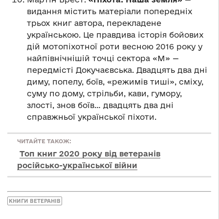
видання містить матеріали попередніх
трьох книг автора, перекладене
українською. Це правдива історія бойових
дій мотопіхотної роти весною 2016 року у
найпівнічнішій точці сектора «М» —
передмісті Докучаєвська. Двадцять два дні
диму, попелу, боїв, «режимів тиші», сміху,
суму по дому, стрільби, кави, гумору,
злості, знов боїв… двадцять два дні
справжньої української піхоти.
ЧИТАЙТЕ ТАКОЖ:
Топ книг 2020 року від ветеранів
російсько-української війни
КНИГИ ВЕТЕРАНІВ