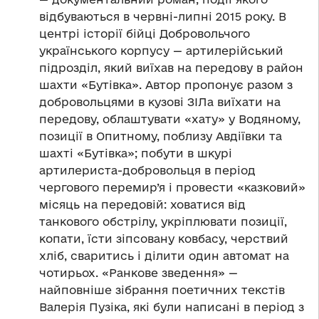
відбуваються в червні-липні 2015 року. В
центрі історії бійці Добровольчого
українського корпусу — артилерійський
підрозділ, який виїхав на передову в район
шахти «Бутівка». Автор пропонує разом з
добровольцями в кузові ЗІЛа виїхати на
передову, облаштувати «хату» у Водяному,
позиції в Опитному, поблизу Авдіївки та
шахті «Бутівка»; побути в шкурі
артилериста-добровольця в період
чергового перемир’я і провести «казковий»
місяць на передовій: ховатися від
танкового обстрілу, укріплювати позиції,
копати, їсти зіпсовану ковбасу, черствий
хліб, сваритись і ділити один автомат на
чотирьох. «Ранкове зведення» —
найповніше зібрання поетичних текстів
Валерія Пузіка, які були написані в період з