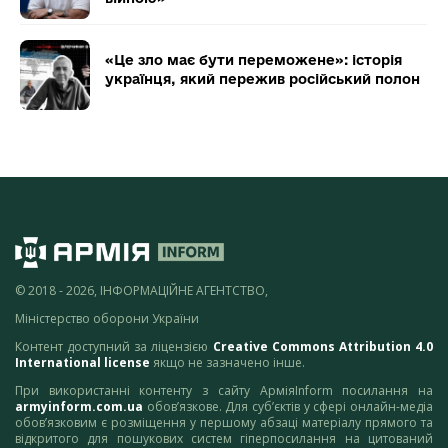
«Це зло має бути переможене»: історія
українця, який пережив російський полон
© 2018 - 2026, ІНФОРМАЦІЙНЕ АГЕНТСТВО,
Міністерство оборони України
Контент доступний за ліцензією
Creative Commons Attribution 4.0
International license
якщо не зазначено інше.
При використанні контенту з сайту АрміяInform посилання на
armyinform.com.ua
обов’язкове. Для суб’єктів у сфері онлайн-медіа
обов’язковим є розміщення у першому абзаці матеріалу прямого та
відкритого для пошукових систем гіперпосилання на цитований