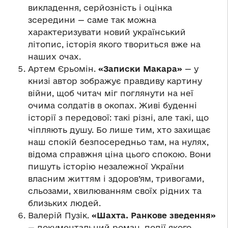
викладення, серйозність і оцінка
зсередини — саме так можна
характеризувати новий український
літопис, історія якого твориться вже на
наших очах.
Артем Єрьомін.
«Записки Макара»
— у
книзі автор зображує правдиву картину
війни, щоб читач міг поглянути на неї
очима солдатів в окопах. Живі буденні
історії з передової: такі різні, але такі, що
чіпляють душу. Бо лише тим, хто захищає
наш спокій безпосередньо там, на нулях,
відома справжня ціна цього спокою. Вони
пишуть історію незалежної України
власним життям і здоров’ям, тривогами,
сльозами, хвилюванням своїх рідних та
близьких людей.
Валерій Пузік.
«Шахта. Ранкове зведення»
— документальний роман, події якого