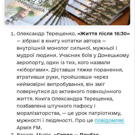
Олександр Терещенко.
«Життя після 16:30»
— зібрані в книгу нотатки автора —
внутрішній монолог сильної, мужньої і
мудрої людини. Учасник боїв у Донецькому
аеропорту, один із тих, кого назвали
«кіборгами». Діставши тяжке поранення,
втративши руки, пройшовши через
неймовірні випробування, він зміг
повернутися до активного повноцінного
життя. Книга Олександра Терещенка,
позбавлена штучного пафосу і
моралізаторства, — це урок патріотизму,
мужності і людяності. Про це
повідомляє
Армія FM.
Василь Мулік.
«Congo — Донбас.