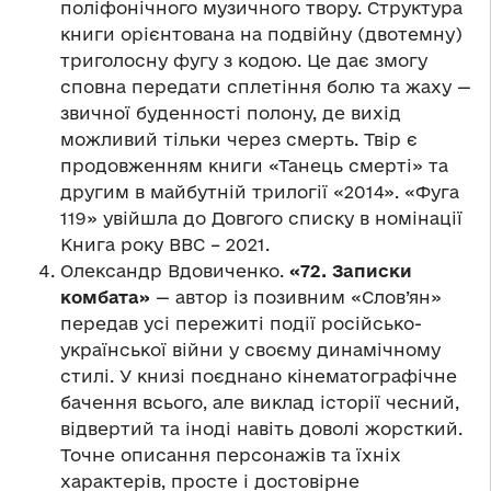
поліфонічного музичного твору. Структура
книги орієнтована на подвійну (двотемну)
триголосну фугу з кодою. Це дає змогу
сповна передати сплетіння болю та жаху —
звичної буденності полону, де вихід
можливий тільки через смерть. Твір є
продовженням книги «Танець смерті» та
другим в майбутній трилогії «2014». «Фуга
119» увійшла до Довгого списку в номінації
Книга року ВВС – 2021.
Олександр Вдовиченко.
«72. Записки
комбата»
— автор із позивним «Слов’ян»
передав усі пережиті події російсько-
української війни у своєму динамічному
стилі. У книзі поєднано кінематографічне
бачення всього, але виклад історії чесний,
відвертий та іноді навіть доволі жорсткий.
Точне описання персонажів та їхніх
характерів, просте і достовірне