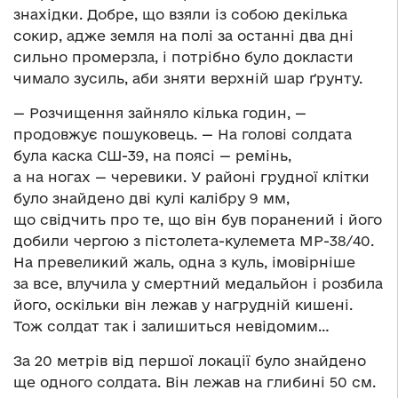
знахідки. Добре, що взяли із собою декілька
сокир, адже земля на полі за останні два дні
сильно промерзла, і потрібно було докласти
чимало зусиль, аби зняти верхній шар ґрунту.
— Розчищення зайняло кілька годин, —
продовжує пошуковець. — На голові солдата
була каска СШ-39, на поясі — ремінь,
а на ногах — черевики. У районі грудної клітки
було знайдено дві кулі калібру 9 мм,
що свідчить про те, що він був поранений і його
добили чергою з пістолета-кулемета MP-38/40.
На превеликий жаль, одна з куль, імовірніше
за все, влучила у смертний медальйон і розбила
його, оскільки він лежав у нагрудній кишені.
Тож солдат так і залишиться невідомим…
За 20 метрів від першої локації було знайдено
ще одного солдата. Він лежав на глибині 50 см.