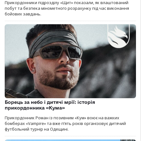
Прикордонники підрозділу «Щит» показали, як влаштований
побут та безпека мінометного розрахунку під час виконання
бойових завдань.
Борець за небо і дитячі мрії: історія
прикордонника «Кума»
Прикордонник Роман із позивним «Кум» воює на важких
бомберах «Vampire» та вже п’ять років організовує дитячий
футбольний турнір на Одещині.