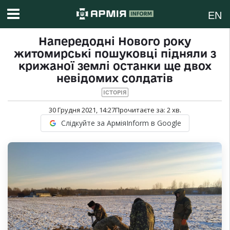
EN
Напередодні Нового року
житомирські пошуковці підняли з
крижаної землі останки ще двох
невідомих солдатів
ІСТОРІЯ
30 Грудня 2021, 14:27
Прочитаєте за:
2
хв.
Слідкуйте за АрміяInform в Google