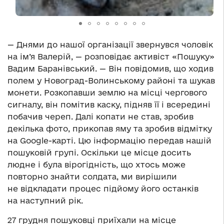
— Днями до нашої організації звернувся чоловік
на ім’я Валерій, — розповідає активіст «Пошуку»
Вадим Баранівський. — Він повідомив, що ходив
полем у Новоград-Волинському районі та шукав
монети. Розкопавши землю на місці чергового
сигналу, він помітив каску, підняв її і всередині
побачив череп. Далі копати не став, зробив
декілька фото, прикопав яму та зробив відмітку
на Google-карті. Цю інформацію передав нашій
пошуковій групі. Оскільки це місце досить
людне і була вірогідність, що хтось може
повторно знайти солдата, ми вирішили
не відкладати процес підйому його останків
на наступний рік.
27 грудня пошуковці приїхали на місце