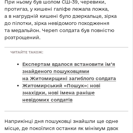
При ньому був шолом СШ-39, черевики,
протигаз, у кишені галіфе лежала ложка,
а в нагрудній кишені було дзеркальце, зірка
до пілотки, зірка невідомого походження
та медальйон. Череп солдата був повністю
розтрощений.
ЧИТАЙТЕ ТАКОЖ:
Експертам вдалося встановити ім’я
знайденого пошуковцями
на Житомирщині загиблого солдата
Житомирський «Пошук»: нові
знахідки, нові імена раніше
невідомих солдатів
Наприкінці дня пошуковці знайшли ще одне
місце, де покоїлися останки як мінімум двох