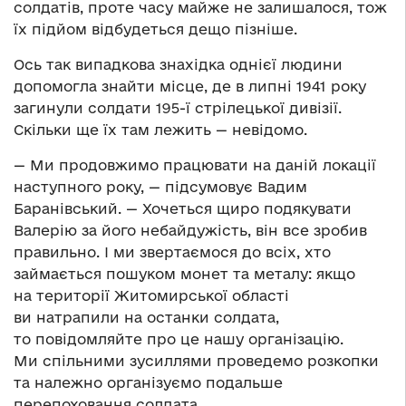
солдатів, проте часу майже не залишалося, тож
їх підйом відбудеться дещо пізніше.
Ось так випадкова знахідка однієї людини
допомогла знайти місце, де в липні 1941 року
загинули солдати 195-ї стрілецької дивізії.
Скільки ще їх там лежить — невідомо.
— Ми продовжимо працювати на даній локації
наступного року, — підсумовує Вадим
Баранівський. — Хочеться щиро подякувати
Валерію за його небайдужість, він все зробив
правильно. І ми звертаємося до всіх, хто
займається пошуком монет та металу: якщо
на території Житомирської області
ви натрапили на останки солдата,
то повідомляйте про це нашу організацію.
Ми спільними зусиллями проведемо розкопки
та належно організуємо подальше
перепоховання солдата.