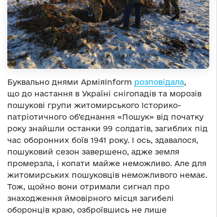
Буквально днями АрміяInform
розповідала
,
що до настання в Україні снігопадів та морозів
пошукові групи житомирського Історико-
патріотичного об’єднання «Пошук» від початку
року знайшли останки 99 солдатів, загиблих під
час оборонних боїв 1941 року. І ось, здавалося,
пошуковий сезон завершено, адже земля
промерзла, і копати майже неможливо. Але для
житомирських пошуковців неможливого немає.
Тож, щойно вони отримали сигнал про
знаходження ймовірного місця загибелі
оборонців краю, озброївшись не лише