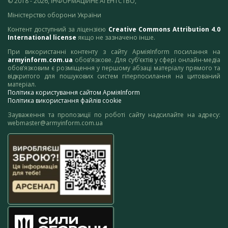
© 2018 - 2026, ІНФОРМАЦІЙНЕ АГЕНТСТВО,
Міністерство оборони України
Контент доступний за ліцензією
Creative Commons Attribution 4.0
International license
якщо не зазначено інше.
При використанні контенту з сайту АрміяInform посилання на
armyinform.com.ua
обов’язкове. Для суб’єктів у сфері онлайн-медіа
обов’язковим є розміщення у першому абзаці матеріалу прямого та
відкритого для пошукових систем гіперпосилання на цитований
матеріал.
Політика користування сайтом АрміяInform
Політика використання файлів cookie
Зауваження та пропозиції по роботі сайту надсилайте на адресу:
webmaster@armyinform.com.ua