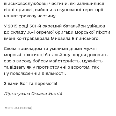
військовослужбовці частини, які залишилися
вірні присязі, вийшли з окупованої території
на материкову частину.
У 2015 році 501-й окремий батальйон увійшов
до складу 36-ї окремої бригади морської піхоти
імені контрадмірала Михайла Білинського.
Своїм прикладом та умілими діями мужні
морські піхотинці батальйону щодня доводять
свою високу бойову майстерність, мужність
та відвагу як у протистоянні з ворогом, так
і у повсякденній діяльності.
З вами Бог та перемога!
Підготувала Оксана Уретій
МОРСЬКА ПІХОТА