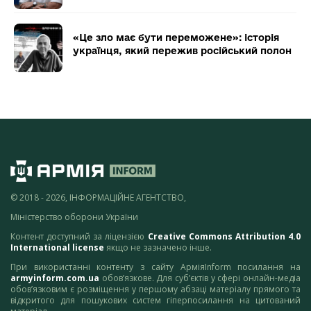
«Це зло має бути переможене»: історія
українця, який пережив російський полон
© 2018 - 2026, ІНФОРМАЦІЙНЕ АГЕНТСТВО,
Міністерство оборони України
Контент доступний за ліцензією
Creative Commons Attribution 4.0
International license
якщо не зазначено інше.
При використанні контенту з сайту АрміяInform посилання на
armyinform.com.ua
обов’язкове. Для суб’єктів у сфері онлайн-медіа
обов’язковим є розміщення у першому абзаці матеріалу прямого та
відкритого для пошукових систем гіперпосилання на цитований