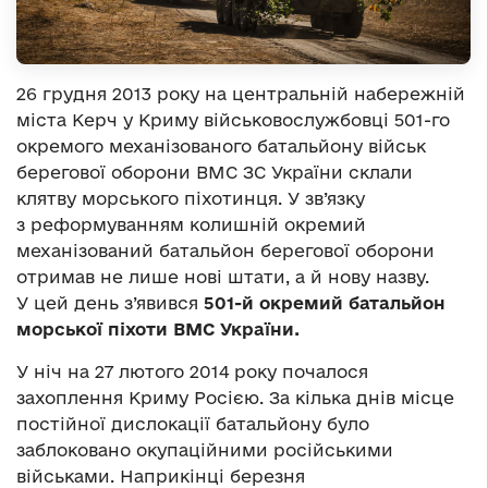
26 грудня 2013 року на центральній набережній
міста Керч у Криму військовослужбовці 501-го
окремого механізованого батальйону військ
берегової оборони ВМС ЗС України склали
клятву морського піхотинця. У зв’язку
з реформуванням колишній окремий
механізований батальйон берегової оборони
отримав не лише нові штати, а й нову назву.
У цей день з’явився
501-й окремий батальйон
морської піхоти ВМС України.
У ніч на 27 лютого 2014 року почалося
захоплення Криму Росією. За кілька днів місце
постійної дислокації батальйону було
заблоковано окупаційними російськими
військами. Наприкінці березня