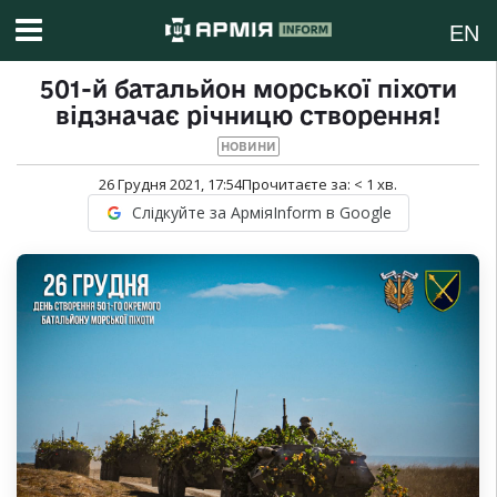
EN
501-й батальйон морської піхоти
відзначає річницю створення!
НОВИНИ
26 Грудня 2021, 17:54
Прочитаєте за:
< 1
хв.
Слідкуйте за АрміяInform в Google