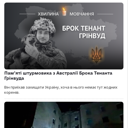
Пам’яті штурмовика з Австралії Брока Тенанта
Грінвуда
Він приїхав захищати Україну, хоча в нього немає тут жодних
коренів.