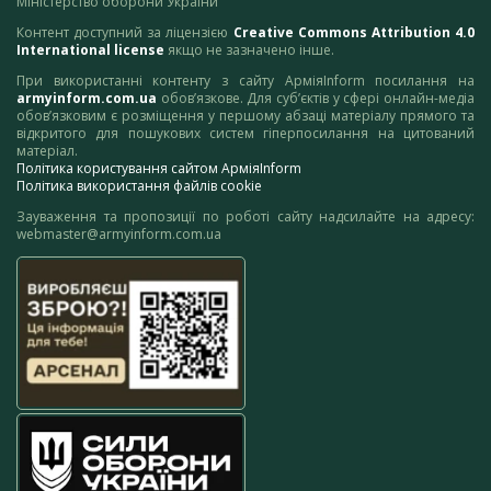
Міністерство оборони України
Контент доступний за ліцензією
Creative Commons Attribution 4.0
International license
якщо не зазначено інше.
При використанні контенту з сайту АрміяInform посилання на
armyinform.com.ua
обов’язкове. Для суб’єктів у сфері онлайн-медіа
обов’язковим є розміщення у першому абзаці матеріалу прямого та
відкритого для пошукових систем гіперпосилання на цитований
матеріал.
Політика користування сайтом АрміяInform
Політика використання файлів cookie
Зауваження та пропозиції по роботі сайту надсилайте на адресу:
webmaster@armyinform.com.ua