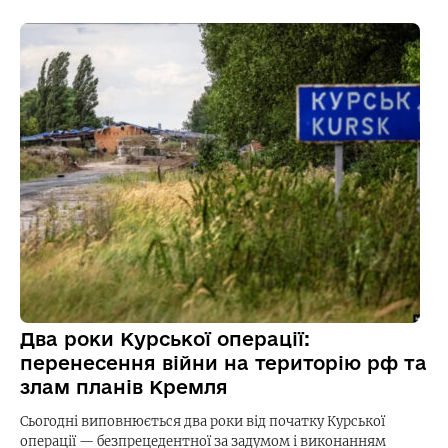
Два роки Курської операції:
перенесення війни на територію рф та
злам планів Кремля
Сьогодні виповнюється два роки від початку Курської
операції — безпрецедентної за задумом і виконанням