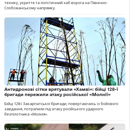
техніку, укриття та логістичний хаб ворога на Північно-
Слобожанському напрямку.
Антидронові сітки врятували «Хамві»: бійці 128-ї
бригади пережили атаку російської «Молнії»
Бійці 128-ї Закарпатської бригади, повертаючись із бойового
завдання, потрапили під атаку російського ударного
безпілотника «Молнія».