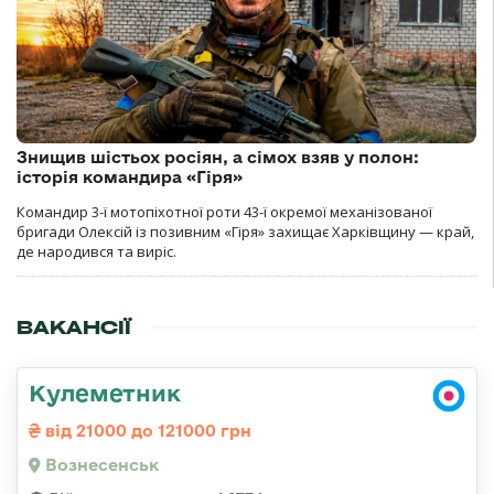
Знищив шістьох росіян, а сімох взяв у полон:
історія командира «Гіря»
Командир 3-ї мотопіхотної роти 43-ї окремої механізованої
бригади Олексій із позивним «Гіря» захищає Харківщину — край,
де народився та виріс.
ВАКАНСІЇ
Кулеметник
від 21000 до 121000 грн
Вознесенськ