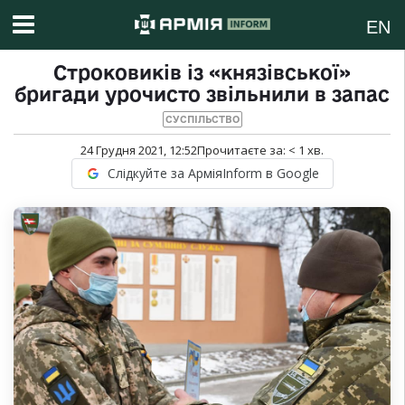
EN
Строковиків із «князівської»
бригади урочисто звільнили в запас
СУСПІЛЬСТВО
24 Грудня 2021, 12:52
Прочитаєте за:
< 1
хв.
Слідкуйте за АрміяInform в Google