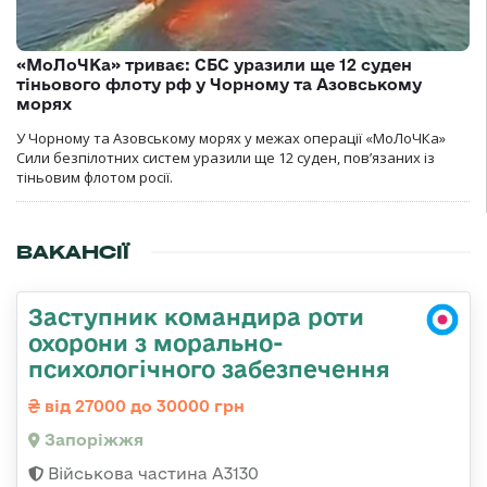
«МоЛоЧКа» триває: СБС уразили ще 12 суден
тіньового флоту рф у Чорному та Азовському
морях
У Чорному та Азовському морях у межах операції «МоЛоЧКа»
Сили безпілотних систем уразили ще 12 суден, пов’язаних із
тіньовим флотом росії.
ВАКАНСІЇ
Заступник командира роти
охорони з морально-
психологічного забезпечення
від 27000 до 30000 грн
Запоріжжя
Військова частина А3130