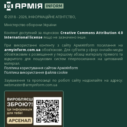
© 2018 - 2026, ІНФОРМАЦІЙНЕ АГЕНТСТВО,
Міністерство оборони України
Контент доступний за ліцензією
Creative Commons Attribution 4.0
International license
якщо не зазначено інше.
При використанні контенту з сайту АрміяInform посилання на
armyinform.com.ua
обов’язкове. Для суб’єктів у сфері онлайн-медіа
обов’язковим є розміщення у першому абзаці матеріалу прямого та
відкритого для пошукових систем гіперпосилання на цитований
матеріал.
Політика користування сайтом АрміяInform
Політика використання файлів cookie
Зауваження та пропозиції по роботі сайту надсилайте на адресу:
webmaster@armyinform.com.ua