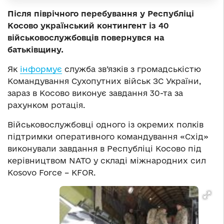
Після піврічного перебування у Республіці
Косово український контингент із 40
військовослужбовців повернувся на
батьківщину.
Як
інформує
служба зв’язків з громадськістю
Командування Сухопутних військ ЗС України,
зараз в Косово виконує завдання 30-та за
рахунком ротація.
Військовослужбовці одного із окремих полків
підтримки оперативного командування «Схід»
виконували завдання в Республіці Косово під
керівництвом NATO у складі міжнародних сил
Kosovo Force – KFOR.