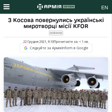
EN
З Косова повернулись українські
миротворці місії KFOR
НОВИНИ
22 Грудня 2021, 9:10
Прочитаєте за:
< 1
хв.
Слідкуйте за АрміяInform в Google