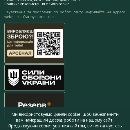
Політика використання файлів cookie
Зауваження та пропозиції по роботі сайту надсилайте на адресу:
webmaster@armyinform.com.ua
Ми використовуємо файли cookie, щоб забезпечити
вам найкращий досвід роботи на нашому сайті.
Продовжуючи користуватися сайтом, ви погоджуєтесь
press@armyinform.com.ua