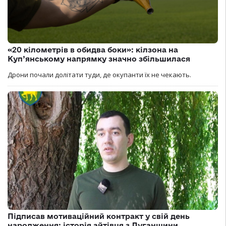
«20 кілометрів в обидва боки»: кілзона на
Куп’янському напрямку значно збільшилася
Дрони почали долітати туди, де окупанти їх не чекають.
Підписав мотиваційний контракт у свій день
народження: історія айтівця з Луганщини