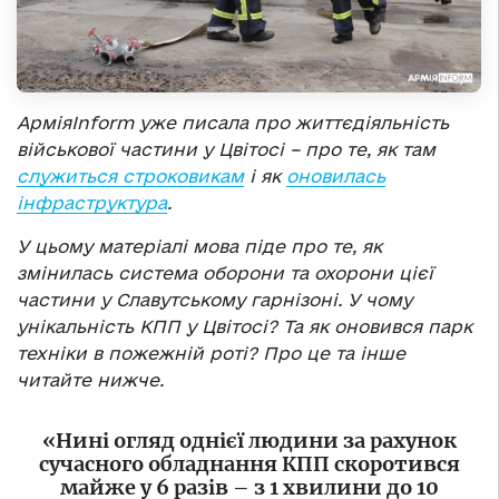
АрміяInform уже писала про життєдіяльність
військової частини у Цвітосі – про те, як там
служиться строковикам
і
як
оновилась
інфраструктура
.
У цьому матеріалі мова піде про те, як
змінилась система оборони та охорони цієї
частини у Славутському гарнізоні. У чому
унікальність КПП у Цвітосі? Та як оновився парк
техніки в пожежній роті? Про це та інше
читайте нижче.
«Нині огляд однієї людини за рахунок
сучасного обладнання КПП скоротився
майже у 6 разів – з 1 хвилини до 10