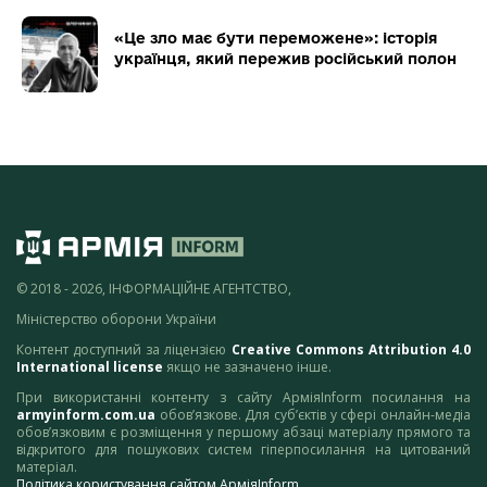
«Це зло має бути переможене»: історія
українця, який пережив російський полон
© 2018 - 2026, ІНФОРМАЦІЙНЕ АГЕНТСТВО,
Міністерство оборони України
Контент доступний за ліцензією
Creative Commons Attribution 4.0
International license
якщо не зазначено інше.
При використанні контенту з сайту АрміяInform посилання на
armyinform.com.ua
обов’язкове. Для суб’єктів у сфері онлайн-медіа
обов’язковим є розміщення у першому абзаці матеріалу прямого та
відкритого для пошукових систем гіперпосилання на цитований
матеріал.
Політика користування сайтом АрміяInform