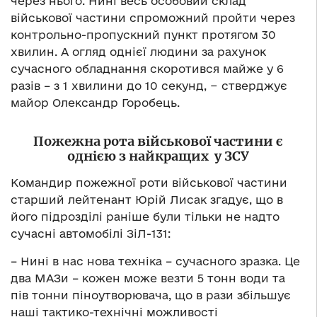
через нього. Нині весь особовий склад
військової частини спроможний пройти через
контрольно-пропускний пункт протягом 30
хвилин. А огляд однієї людини за рахунок
сучасного обладнання скоротився майже у 6
разів – з 1 хвилини до 10 секунд, − стверджує
майор Олександр Горобець.
Пожежна рота військової частини є
однією з найкращих у ЗСУ
Командир пожежної роти військової частини
старший лейтенант Юрій Лисак згадує, що в
його підрозділі раніше були тільки не надто
сучасні автомобілі ЗіЛ-131:
– Нині в нас нова техніка – сучасного зразка. Це
два МАЗи – кожен може везти 5 тонн води та
пів тонни піноутворювача, що в рази збільшує
наші тактико-технічні можливості