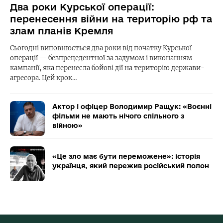
Два роки Курської операції:
перенесення війни на територію рф та
злам планів Кремля
Сьогодні виповнюється два роки від початку Курської
операції — безпрецедентної за задумом і виконанням
кампанії, яка перенесла бойові дії на територію держави-
агресора. Цей крок…
Актор і офіцер Володимир Ращук: «Воєнні
фільми не мають нічого спільного з
війною»
«Це зло має бути переможене»: історія
українця, який пережив російський полон