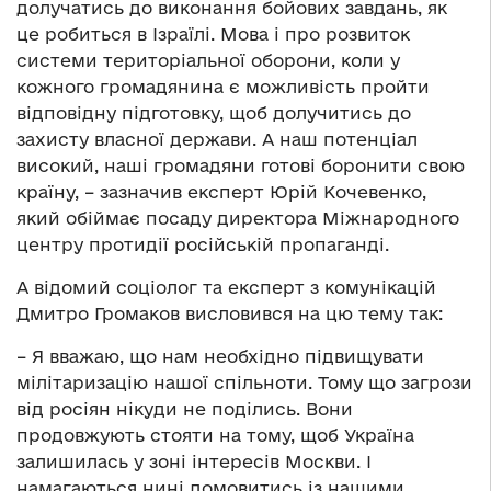
долучатись до виконання бойових завдань, як
це робиться в Ізраїлі. Мова і про розвиток
системи територіальної оборони, коли у
кожного громадянина є можливість пройти
відповідну підготовку, щоб долучитись до
захисту власної держави. А наш потенціал
високий, наші громадяни готові боронити свою
країну, – зазначив експерт Юрій Кочевенко,
який обіймає посаду директора Міжнародного
центру протидії російській пропаганді.
А відомий соціолог та експерт з комунікацій
Дмитро Громаков висловився на цю тему так:
– Я вважаю, що нам необхідно підвищувати
мілітаризацію нашої спільноти. Тому що загрози
від росіян нікуди не поділись. Вони
продовжують стояти на тому, щоб Україна
залишилась у зоні інтересів Москви. І
намагаються нині домовитись із нашими