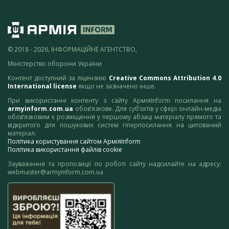
© 2018 - 2026, ІНФОРМАЦІЙНЕ АГЕНТСТВО,
Міністерство оборони України
Контент доступний за ліцензією
Creative Commons Attribution 4.0
International license
якщо не зазначено інше.
При використанні контенту з сайту АрміяInform посилання на
armyinform.com.ua
обов’язкове. Для суб’єктів у сфері онлайн-медіа
обов’язковим є розміщення у першому абзаці матеріалу прямого та
відкритого для пошукових систем гіперпосилання на цитований
матеріал.
Політика користування сайтом АрміяInform
Політика використання файлів cookie
Зауваження та пропозиції по роботі сайту надсилайте на адресу:
webmaster@armyinform.com.ua