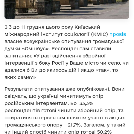
З 3 до 11 грудня цього року Київський
міжнародний інститут соціології (КМІС)
провів
власне всеукраїнське опитування громадської
думки «Омнібус». Респондентам ставили
запитання: «У разі здійснення збройної
інтервенції з боку Росії у Ваше місто чи село, чи
вдалися б Ви до якихось дій і якщо «так», то
яких саме?»
Результати опитування вже опубліковані. Вони
свідчать, що українці чинитимуть опір
російським інтервентам. Бо 33,3%
респондентів готові чинити збройний опір, та
опиратися інтервентам шляхом участі в акціях
громадянського опору – 21,7%. Загалом, у такий
чи інший спосіб чинити опір готові 50,2%