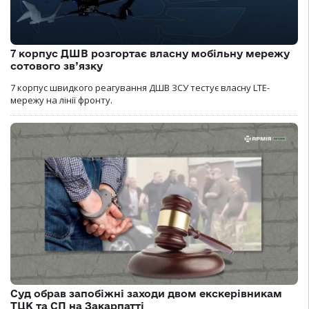
7 корпус ДШВ розгортає власну мобільну мережу
сотового зв’язку
7 корпус швидкого реагування ДШВ ЗСУ тестує власну LTE-
мережу на лінії фронту.
Суд обрав запобіжні заходи двом екскерівникам
ТЦК та СП на Закарпатті