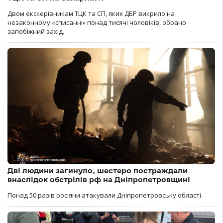
Двом екскерівникам ТЦК та СП, яких ДБР викрило на
незаконному «списанні» понад тисячі чоловіків, обрано
запобіжний захід.
Дві людини загинуло, шестеро постраждали
внаслідок обстрілів рф на Дніпропетровщині
Понад 50 разів росіяни атакували Дніпропетровську області.