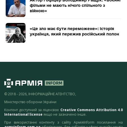
Актор і офіцер Володимир Ращук: «Воєнні
фільми не мають нічого спільного з
війною»
«Це зло має бути переможене»: історія
українця, який пережив російський полон
© 2018 - 2026, ІНФОРМАЦІЙНЕ АГЕНТСТВО,
Міністерство оборони України
Контент доступний за ліцензією
Creative Commons Attribution 4.0
International license
якщо не зазначено інше.
При використанні контенту з сайту АрміяInform посилання на
armyinform.com.ua
обов’язкове. Для суб’єктів у сфері онлайн-медіа