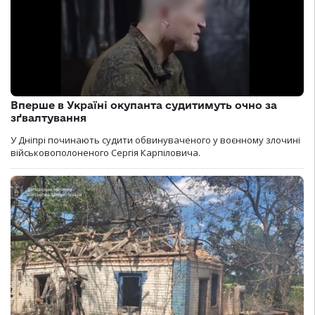
Вперше в Україні окупанта судитимуть очно за
зґвалтування
У Дніпрі починають судити обвинуваченого у воєнному злочині
військовополоненого Сергія Карпіловича.