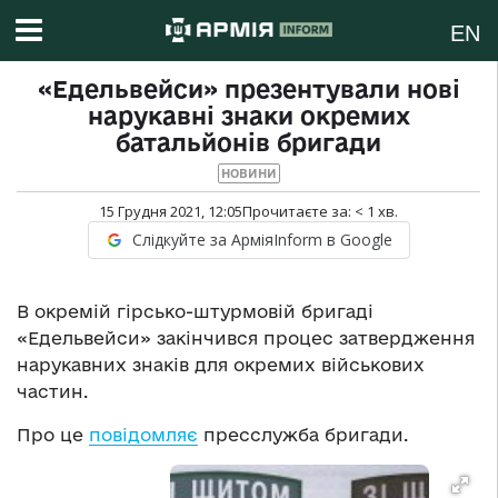
EN
«Едельвейси» презентували нові
нарукавні знаки окремих
батальйонів бригади
НОВИНИ
15 Грудня 2021, 12:05
Прочитаєте за:
< 1
хв.
Слідкуйте за АрміяInform в Google
В окремій гірсько-штурмовій бригаді
«Едельвейси» закінчився процес затвердження
нарукавних знаків для окремих військових
частин.
Про це
повідомляє
пресслужба бригади.