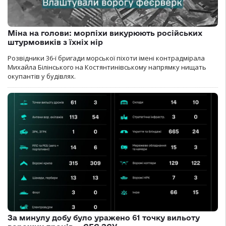
Міна на голови: морпіхи викурюють російських
штурмовиків з їхніх нір
Розвідники 36-ї бригади морської піхоти імені контрадмірала
Михайла Білінського на Костянтинівському напрямку нищать
окупантів у будівлях.
За минулу добу було уражено 61 точку вильоту