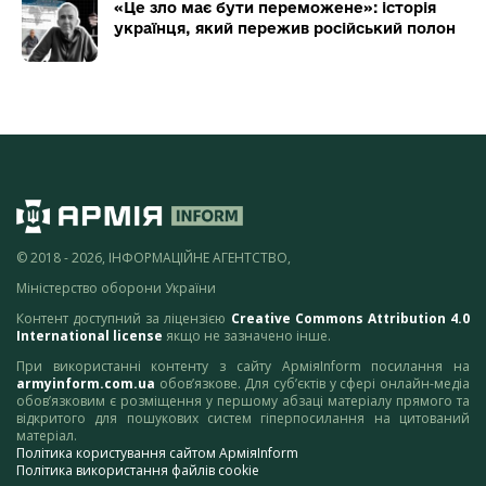
«Це зло має бути переможене»: історія
українця, який пережив російський полон
© 2018 - 2026, ІНФОРМАЦІЙНЕ АГЕНТСТВО,
Міністерство оборони України
Контент доступний за ліцензією
Creative Commons Attribution 4.0
International license
якщо не зазначено інше.
При використанні контенту з сайту АрміяInform посилання на
armyinform.com.ua
обов’язкове. Для суб’єктів у сфері онлайн-медіа
обов’язковим є розміщення у першому абзаці матеріалу прямого та
відкритого для пошукових систем гіперпосилання на цитований
матеріал.
Політика користування сайтом АрміяInform
Політика використання файлів cookie