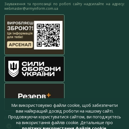
Зауваження та пропозиції по роботі сайту надсилайте на адресу:
webmaster@armyinform.com.ua
Ми використовуємо файли cookie, щоб забезпечити
вам найкращий досвід роботи на нашому сайті.
Продовжуючи користуватися сайтом, ви погоджуєтесь
press@armyinform.com.ua
на використання файлів cookie. Детальніше про
політику використання файлів cookie
.