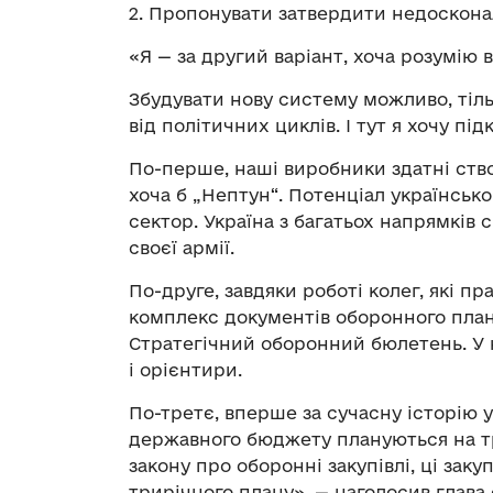
2. Пропонувати затвердити недосконал
«Я — за другий варіант, хоча розумію в
Збудувати нову систему можливо, тіл
від політичних циклів. І тут я хочу пі
По-перше, наші виробники здатні ств
хоча б „Нептун“. Потенціал українськ
сектор. Україна з багатьох напрямкі
своєї армії.
По-друге, завдяки роботі колег, які п
комплекс документів оборонного план
Стратегічний оборонний бюлетень. У н
і орієнтири.
По-третє, вперше за сучасну історію у
державного бюджету плануються на тр
закону про оборонні закупівлі, ці зак
трирічного плану», — наголосив глава