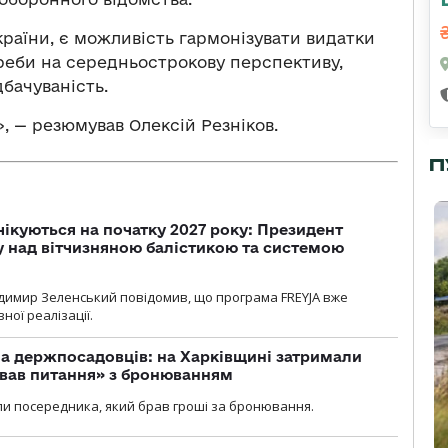
країни, є можливість гармонізувати видатки
реби на середньострокову перспективу,
дбачуваність.
, — резюмував Олексій Резніков.
П
чікуються на початку 2027 року: Президент
у над вітчизняною балістикою та системою
димир Зеленський повідомив, що програма FREYJA вже
ної реалізації.
а держпосадовців: на Харківщині затримали
ував питання» з бронюванням
и посередника, який брав гроші за бронювання.