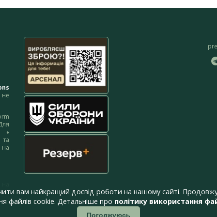
pr
ons
не
orm
Для
м є
 та
 на
 на
чити вам найкращий досвід роботи на нашому сайті. Продовжу
я файлів cookie. Детальніше про
політику використання фай
Погоджуюсь