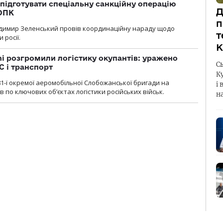
підготувати спеціальну санкційну операцію
Д
 ОПК
п
димир Зеленський провів координаційну нараду щодо
т
 росії.
К
i розгромили логістику окупантів: уражено
С
С і транспорт
К
1-ї окремої аеромобільної Слобожанської бригади на
і 
 по ключових об’єктах логістики російських військ.
н