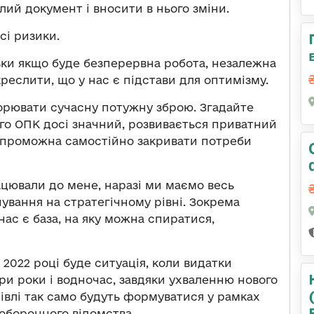
ий документ і вносити в нього зміни.
сі ризики.
ьки якщо буде безперервна робота, незалежна
дкреслити, що у нас є підстави для оптимізму.
орювати сучасну потужну зброю. Згадайте
ого ОПК досі значний, розвивається приватний
в спроможна самостійно закривати потреби
рацювали до мене, наразі ми маємо весь
ування на стратегічному рівні. Зокрема
ас є база, на яку можна спиратися,
 2022 році буде ситуація, коли видатки
и роки і водночас, завдяки ухваленню нового
упівлі так само будуть формуватися у рамках
 оборонного відомства.