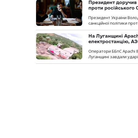
Президент доручив 
проти російського
Президент України Воло
санкційної політики проти
На Луганщині Apach
електростанцію, АЗ
Оператори ББпС Apachi 8
Луганщині завдали ударів