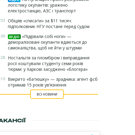
логістику окупантів: уражено
електростанцію, АЗС і транспорт
:53
Обіцяв «списати» за $11 тисяч:
підполковник НГУ постане перед судом
:36
«Підірвали собі ноги» —
АУДІО
деморалізовані окупанти вдаються до
самокаліцтва, щоб не йти у штурми
:28
Ностальгія за пломбіром і виправдання
росії коштували студенту семи років
тюрми: у Харкові засуджено «блогера»
:10
Викрито «батюшку» — зрадника: агент фсб
отримав 15 років ув’язнення
ВСІ НОВИНИ
АКАНСІЇ