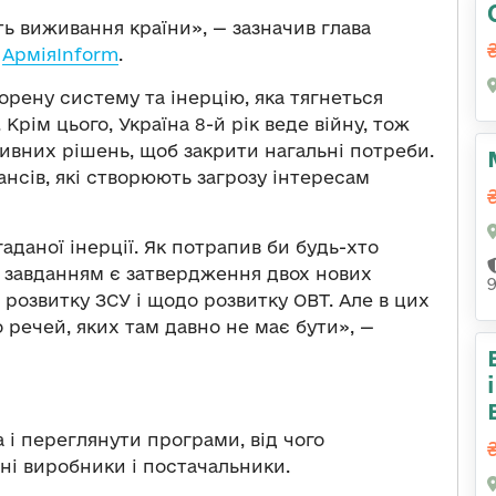
ь виживання країни», — зазначив глава
я
АрміяInform
.
орену систему та інерцію, яка тягнеться
 Крім цього, Україна 8-й рік веде війну, тож
ивних рішень, щоб закрити нагальні потреби.
нсів, які створюють загрозу інтересам
аданої інерції. Як потрапив би будь-хто
м завданням є затвердження двох нових
розвитку ЗСУ і щодо розвитку ОВТ. Але в цих
 речей, яких там давно не має бути», —
а і переглянути програми, від чого
і виробники і постачальники.