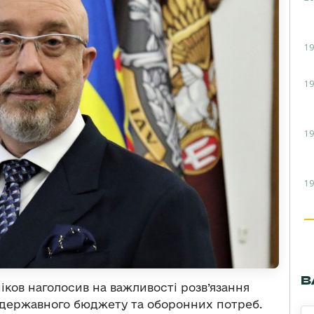
19
19
19
19
В
іков наголосив на важливості розв’язання
 державного бюджету та оборонних потреб.