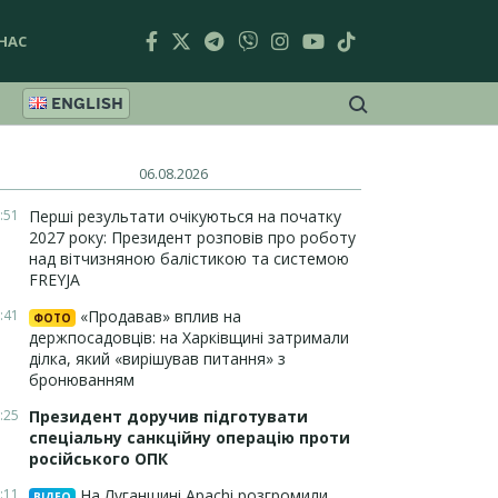
НАС
ENGLISH
06.08.2026
:51
Перші результати очікуються на початку
2027 року: Президент розповів про роботу
над вітчизняною балістикою та системою
FREYJA
:41
«Продавав» вплив на
ФОТО
держпосадовців: на Харківщині затримали
ділка, який «вирішував питання» з
бронюванням
:25
Президент доручив підготувати
спеціальну санкційну операцію проти
російського ОПК
:11
На Луганщині Apachi розгромили
ВІДЕО