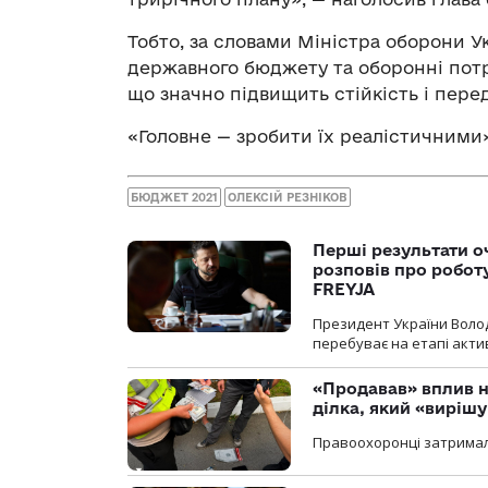
Тобто, за словами Міністра оборони У
державного бюджету та оборонні пот
що значно підвищить стійкість і пере
«Головне — зробити їх реалістичними»
БЮДЖЕТ 2021
ОЛЕКСІЙ РЕЗНІКОВ
Перші результати о
розповів про робот
FREYJA
Президент України Воло
перебуває на етапі актив
«Продавав» вплив н
ділка, який «виріш
Правоохоронці затримал