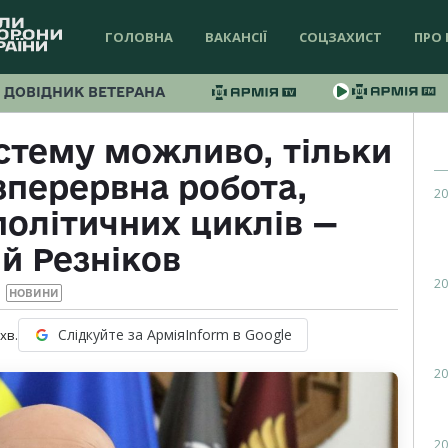
ГОЛОВНА
ВАКАНСІЇ
СОЦЗАХИСТ
ПРО 
ДОВІДНИК ВЕТЕРАНА
стему можливо, тільки
зперервна робота,
20
політичних циклів —
й Резніков
20
НОВИНИ
Слідкуйте за АрміяInform в Google
хв.
20
20