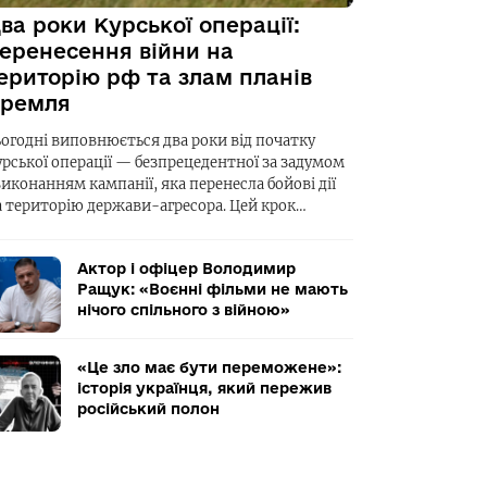
ва роки Курської операції:
еренесення війни на
ериторію рф та злам планів
ремля
ьогодні виповнюється два роки від початку
урської операції — безпрецедентної за задумом
виконанням кампанії, яка перенесла бойові дії
а територію держави-агресора. Цей крок…
Актор і офіцер Володимир
Ращук: «Воєнні фільми не мають
нічого спільного з війною»
«Це зло має бути переможене»:
історія українця, який пережив
російський полон