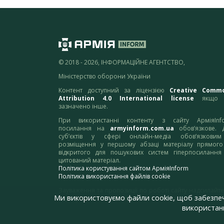
© 2018 - 2026, ІНФОРМАЦІЙНЕ АГЕНТСТВО,
Міністерство оборони України
Контент доступний за ліцензією
Creative Comm
Attribution 4.0 International license
якщо 
зазначено інше.
При використанні контенту з сайту АрміяInf
посилання на
armyinform.com.ua
обов’язкове. 
суб’єктів у сфері онлайн-медіа обов’язкови
розміщення у першому абзаці матеріалу прямого
відкритого для пошукових систем гіперпосилання
цитований матеріал.
Політика користування сайтом АрміяInform
Політика використання файлів cookie
Зауваження та пропозиції по роботі сайту надсилайте
Ми використовуємо файли cookie, щоб забезпе
адресу:
webmaster@armyinform.com.ua
використанн