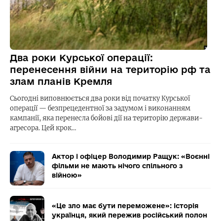
Два роки Курської операції:
перенесення війни на територію рф та
злам планів Кремля
Сьогодні виповнюється два роки від початку Курської
операції — безпрецедентної за задумом і виконанням
кампанії, яка перенесла бойові дії на територію держави-
агресора. Цей крок…
Актор і офіцер Володимир Ращук: «Воєнні
фільми не мають нічого спільного з
війною»
«Це зло має бути переможене»: історія
українця, який пережив російський полон