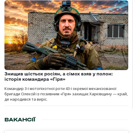
Знищив шістьох росіян, а сімох взяв у полон:
історія командира «Гіря»
Командир 3-ї мотопіхотної роти 43-ї окремої механізованої
бригади Олексій із позивним «Гіря» захищає Харківщину — край,
де народився та виріс.
ВАКАНСІЇ