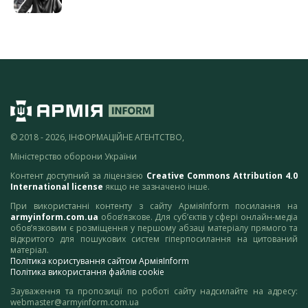
© 2018 - 2026, ІНФОРМАЦІЙНЕ АГЕНТСТВО,
Міністерство оборони України
Контент доступний за ліцензією
Creative Commons Attribution 4.0
International license
якщо не зазначено інше.
При використанні контенту з сайту АрміяInform посилання на
armyinform.com.ua
обов’язкове. Для суб’єктів у сфері онлайн-медіа
обов’язковим є розміщення у першому абзаці матеріалу прямого та
відкритого для пошукових систем гіперпосилання на цитований
матеріал.
Політика користування сайтом АрміяInform
Політика використання файлів cookie
Зауваження та пропозиції по роботі сайту надсилайте на адресу:
webmaster@armyinform.com.ua