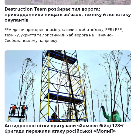
Destruction Team розбирає тил ворога:
прикордонники нищать зв’язок, техніку й логістику
окупантів
FPV-дрони прикордонників уразили засоби зв’язку, РЕБ і РЕР,
техніку, укриття та логістичний хаб ворога на Північно-
Слобожанському напрямку.
Антидронові сітки врятували «Хамві»: бійці 128-ї
бригади пережили атаку російської «Молнії»