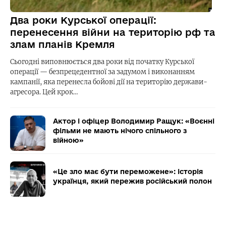
Два роки Курської операції:
перенесення війни на територію рф та
злам планів Кремля
Сьогодні виповнюється два роки від початку Курської
операції — безпрецедентної за задумом і виконанням
кампанії, яка перенесла бойові дії на територію держави-
агресора. Цей крок…
Актор і офіцер Володимир Ращук: «Воєнні
фільми не мають нічого спільного з
війною»
«Це зло має бути переможене»: історія
українця, який пережив російський полон