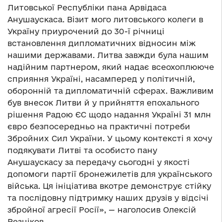
Литовської Республіки пана Арвідаса
Анушаускаса. Візит мого литовського колеги в
Україну приурочений до 30-ї річниці
встановлення дипломатичних відносин між
нашими державами. Литва завжди була нашим
надійним партнером, який надає всеохоплююче
сприяння Україні, насамперед у політичній,
оборонній та дипломатичній сферах. Важливим
був внесок Литви й у прийняття епохального
рішення Радою ЄС щодо надання Україні 31 млн
євро безпосередньо на практичні потреби
Збройних Сил України. У цьому контексті я хочу
подякувати Литві та особисто пану
Анушаускасу за передачу сьогодні у якості
допомоги партії бронежилетів для українського
війська. Ця ініціатива вкотре демонструє стійку
та послідовну підтримку наших друзів у відсічі
збройної агресії Росії», — наголосив Олексій
Резніков.