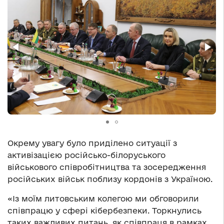
Окрему увагу було приділено ситуації з
активізацією російсько-білоруського
військового співробітництва та зосередження
російських військ поблизу кордонів з Україною.
«Із моїм литовським колегою ми обговорили
співпрацю у сфері кібербезпеки. Торкнулись
таких важливих питань, як співпраця в рамках