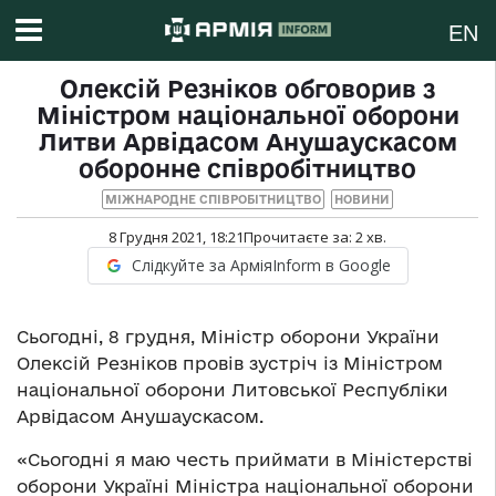
EN
Олексій Резніков обговорив з
Міністром національної оборони
Литви Арвідасом Анушаускасом
оборонне співробітництво
МІЖНАРОДНЕ СПІВРОБІТНИЦТВО
НОВИНИ
8 Грудня 2021, 18:21
Прочитаєте за:
2
хв.
Слідкуйте за АрміяInform в Google
Сьогодні, 8 грудня, Міністр оборони України
Олексій Резніков провів зустріч із Міністром
національної оборони Литовської Республіки
Арвідасом Анушаускасом.
«Сьогодні я маю честь приймати в Міністерстві
оборони Україні Міністра національної оборони