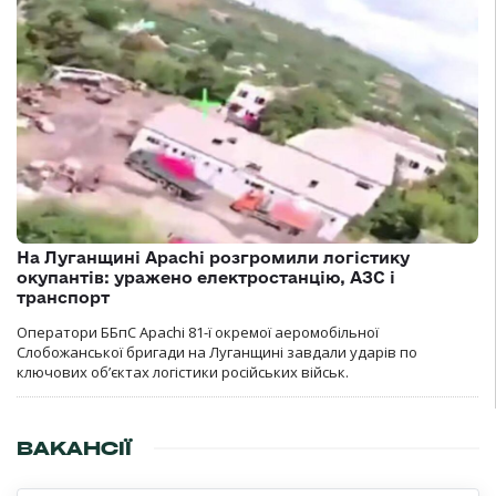
На Луганщині Apachi розгромили логістику
окупантів: уражено електростанцію, АЗС і
транспорт
Оператори ББпС Apachi 81-ї окремої аеромобільної
Слобожанської бригади на Луганщині завдали ударів по
ключових об’єктах логістики російських військ.
ВАКАНСІЇ