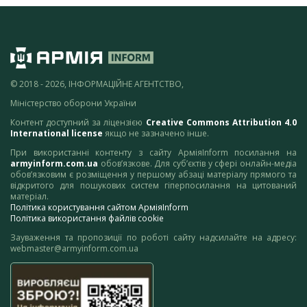
© 2018 - 2026, ІНФОРМАЦІЙНЕ АГЕНТСТВО,
Міністерство оборони України
Контент доступний за ліцензією
Creative Commons Attribution 4.0
International license
якщо не зазначено інше.
При використанні контенту з сайту АрміяInform посилання на
armyinform.com.ua
обов’язкове. Для суб’єктів у сфері онлайн-медіа
обов’язковим є розміщення у першому абзаці матеріалу прямого та
відкритого для пошукових систем гіперпосилання на цитований
матеріал.
Політика користування сайтом АрміяInform
Політика використання файлів cookie
Зауваження та пропозиції по роботі сайту надсилайте на адресу:
webmaster@armyinform.com.ua