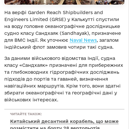
На верфі Garden Reach Shipbuilders and
Engineers Limited (GRSE) у Калькутті спустили
на воду головне океанографічне дослідницьке
судно класу Сандхаяк (Sandhayak), призначене
для ВМС Індії. Як уточнює
Naval News
, загалом
індійський флот замовив чотири такі судна.
За даними військового відомства Індії, судна
класу «Сандхаяк» призначені для прибережних
та глибоководних гідрографічних досліджень
підходів до портів та гаваней, визначення
навігаційних маршрутів. Крім того, вони здатні
збирати океанографічні та географічні дані у
військових інтересах.
ЧИТАЙТЕ ТАКОЖ:
Китайський десантний корабель, що може
розмістити на борту 28 вертольотів,