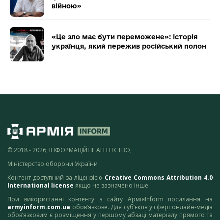
війною»
«Це зло має бути переможене»: історія
українця, який пережив російський полон
© 2018 - 2026, ІНФОРМАЦІЙНЕ АГЕНТСТВО,
Міністерство оборони України
Контент доступний за ліцензією
Creative Commons Attribution 4.0
International license
якщо не зазначено інше.
При використанні контенту з сайту АрміяInform посилання на
armyinform.com.ua
обов’язкове. Для суб’єктів у сфері онлайн-медіа
обов’язковим є розміщення у першому абзаці матеріалу прямого та