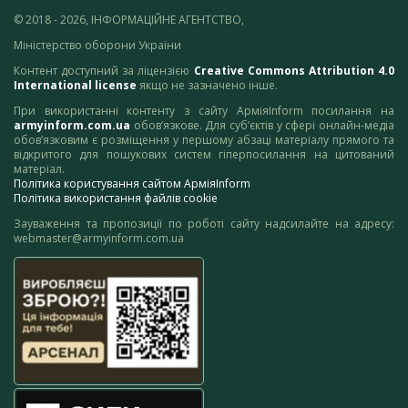
© 2018 - 2026, ІНФОРМАЦІЙНЕ АГЕНТСТВО,
Міністерство оборони України
Контент доступний за ліцензією
Creative Commons Attribution 4.0
International license
якщо не зазначено інше.
При використанні контенту з сайту АрміяInform посилання на
armyinform.com.ua
обов’язкове. Для суб’єктів у сфері онлайн-медіа
обов’язковим є розміщення у першому абзаці матеріалу прямого та
відкритого для пошукових систем гіперпосилання на цитований
матеріал.
Політика користування сайтом АрміяInform
Політика використання файлів cookie
Зауваження та пропозиції по роботі сайту надсилайте на адресу:
webmaster@armyinform.com.ua