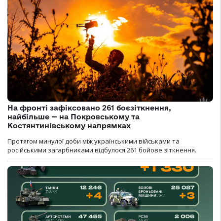
На фронті зафіксовано 261 боєзіткнення,
найбільше — на Покровському та
Костянтинівському напрямках
Протягом минулої доби між українськими військами та
російськими загарбниками відбулося 261 бойове зіткнення.