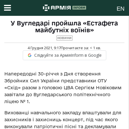
EN
У Вугледарі пройшла «Естафета
майбутніх воїнів»
НОВИНИ
4 Грудня 2021, 9:17
Прочитаєте за:
< 1
хв.
Слідкуйте за АрміяInform в Google
Напередодні 30-річчя з Дня створення
Збройних Сил України представники ОТУ
«Схід» разом з головою ЦВА Сергієм Новіковим
завітали до Вугледарського політехнічного
ліцею № 1.
Вихованці навчального закладу влаштували для
захисників і захисниць концерт, під час якого
виконували патріотичні пісні та декламували