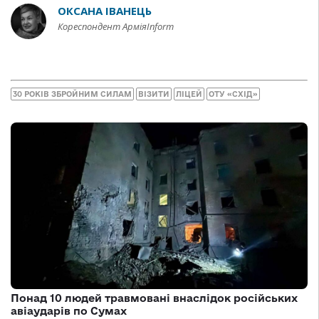
ОКСАНА ІВАНЕЦЬ
Кореспондент АрміяInform
30 РОКІВ ЗБРОЙНИМ СИЛАМ
ВІЗИТИ
ЛІЦЕЙ
ОТУ «СХІД»
Понад 10 людей травмовані внаслідок російських
авіаударів по Сумах