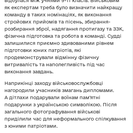
відбулася між учнями 9-11 класів. Військовим
як експертам треба було визначити найкращу
команду в таких номінаціях, як виконання
стройових прийомів та пісень, збирання-
розбирання зброї, надягання протигазу та ЗЗК,
фізична підготовка та робота в команді. Судді
залишилися приємно здивованими рівнем
підготовки юних патріотів, які
продемонстрували відмінну фізичну
витривалість та наполегливість під час
виконання завдань.
Наприкінці заходу військовослужбовці
нагородили учасників змагань дипломами.
А дітлахи подарували воїнам пам’ятні
подарунки з українською символікою. Після
загального фотографування військові
приділили час для неформального спілкування
з юними патріотами.