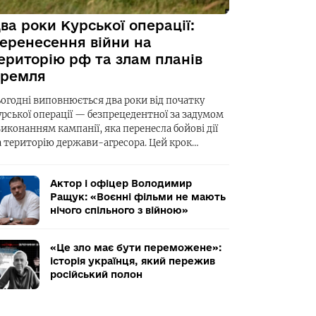
ва роки Курської операції:
еренесення війни на
ериторію рф та злам планів
ремля
ьогодні виповнюється два роки від початку
урської операції — безпрецедентної за задумом
виконанням кампанії, яка перенесла бойові дії
а територію держави-агресора. Цей крок…
Актор і офіцер Володимир
Ращук: «Воєнні фільми не мають
нічого спільного з війною»
«Це зло має бути переможене»:
історія українця, який пережив
російський полон