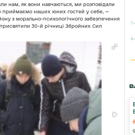
али нам, як вони навчаються, ми розповідали
тю приймаємо наших юних гостей у себе, —
йону з морально-психологічного забезпечення
7:
 присвятили 30-й річниці Збройних Сил
6:
В