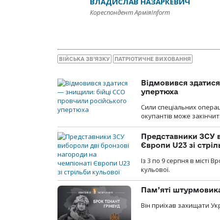
ВЛАДИСЛАВ НАЗАРКЕВИЧ
Кореспондент АрміяInform
ВІЙСЬКА ЗВ’ЯЗКУ
ПАТРІОТИЧНЕ ВИХОВАННЯ
Відмовився здатися
упертюха
Сили спеціальних операц
окупантів може закінчит
Представники ЗСУ в
Європи U23 зі стріл
Із 3 по 9 серпня в місті
кульової.
Пам’яті штурмовика
Він приїхав захищати Укр