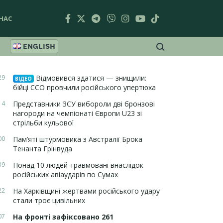
НАС
ENGLISH
29
Відмовився здатися — знищили:
ВІДЕО
бійці ССО провчили російського упертюха
14
Представники ЗСУ вибороли дві бронзові
нагороди на чемпіонаті Європи U23 зі
стрільби кульової
00
Пам’яті штурмовика з Австралії Брока
Тенанта Грінвуда
39
Понад 10 людей травмовані внаслідок
російських авіаударів по Сумах
22
На Харківщині жертвами російського удару
стали троє цивільних
07
На фронті зафіксовано 261