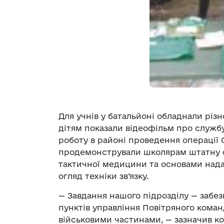
Для учнів у батальйоні обладнали різ
дітям показали відеофільм про службу з
роботу в районі проведення операції 
продемонстрували школярам штатну с
тактичної медицини та основами нада
огляд техніки зв’язку.
— Завдання нашого підрозділу — забез
пунктів управління Повітряного кома
військовими частинами, — зазначив к