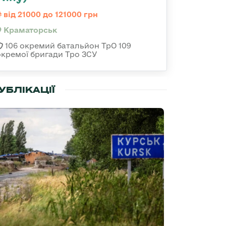
від 21000 до 121000 грн
Краматорськ
106 окремий батальйон ТрО 109
окремої бригади Тро ЗСУ
УБЛІКАЦІЇ