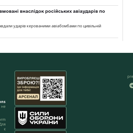
вмовані внаслідок російських авіаударів по
 завдали ударів керованими авіабомбами по цивільній
pr
ons
не
orm
Для
м є