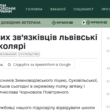
ГОЛОВНА
ВАКАНСІЇ
СОЦЗАХИСТ
ПРО 
ДОВІДНИК ВЕТЕРАНА
их зв’язківців львівські
9:
колярі
9:
ВИХОВАННЯ
СУСПІЛЬСТВО
Слідкуйте за АрміяInform в Google
хв.
9:
ників Зимноводівського ліцею, Суховільської,
8:
йшов сьогодні в окремому полку зв’язку і
’ячеслава Чорновола Повітряного
8:
8:
ужбовці нашого підрозділу відвідували школи