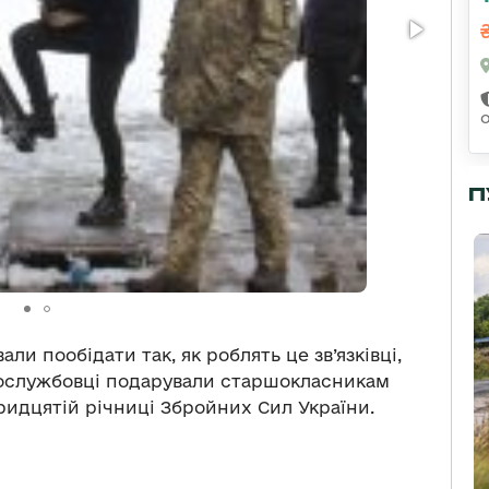
П
ли пообідати так, як роблять це зв’язківці,
вослужбовці подарували старшокласникам
ридцятій річниці Збройних Сил України.