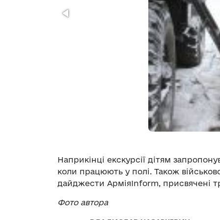
Наприкінці екскурсії дітям запропонува
коли працюють у полі. Також військо
дайджести АрміяInform, присвячені т
Фото автора