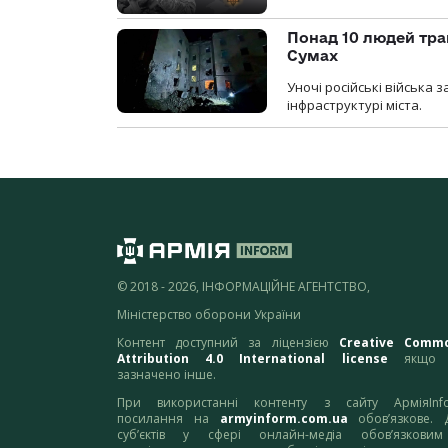
Понад 10 людей тра
Сумах
Уночі російські війська
інфраструктурі міста.
© 2018 - 2026, ІНФОРМАЦІЙНЕ АГЕНТСТВО,
Міністерство оборони України
Контент доступний за ліцензією
Creative Comm
Attribution 4.0 International license
якщо 
зазначено інше.
При використанні контенту з сайту АрміяInf
посилання на
armyinform.com.ua
обов’язкове. 
суб’єктів у сфері онлайн-медіа обов’язкови