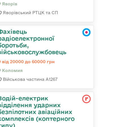
Яворів
Яворівський РТЦК та СП
Фахівець
радіоелектронної
боротьби,
військовослужбовець
від 20000 до 60000 грн
Коломия
Військова частина А1267
Водій-електрик
відділення ударних
безпілотних авіаційних
комплексів (коптерного
типу)