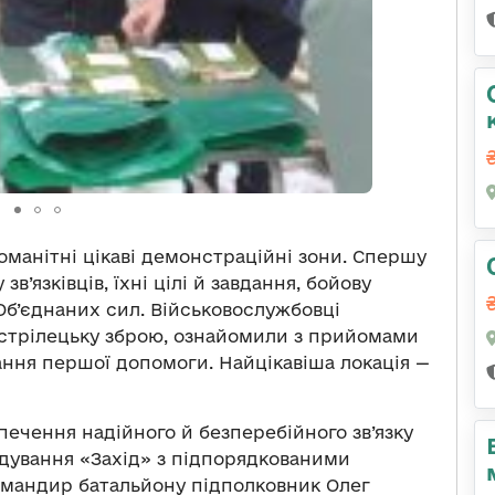
номанітні цікаві демонстраційні зони. Спершу
в’язківців, їхні цілі й завдання, бойову
Об’єднаних сил. Військовослужбовці
трілецьку зброю, ознайомили з прийомами
ння першої допомоги. Найцікавіша локація —
печення надійного й безперебійного зв’язку
ндування «Захід» з підпорядкованими
омандир батальйону підполковник Олег