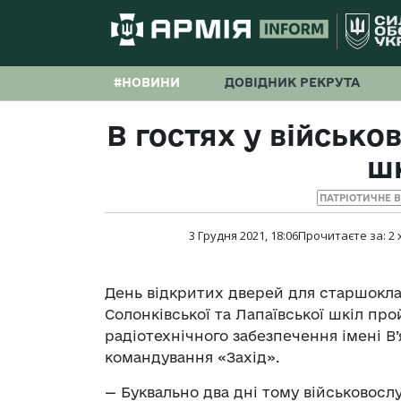
#НОВИНИ
ДОВІДНИК РЕКРУТА
В гостях у військов
ш
ПАТРІОТИЧНЕ 
3 Грудня 2021, 18:06
Прочитаєте за:
2
День відкритих дверей для старшоклас
Солонківської та Лапаївської шкіл про
радіотехнічного забезпечення імені В
командування «Захід».
— Буквально два дні тому військовосл