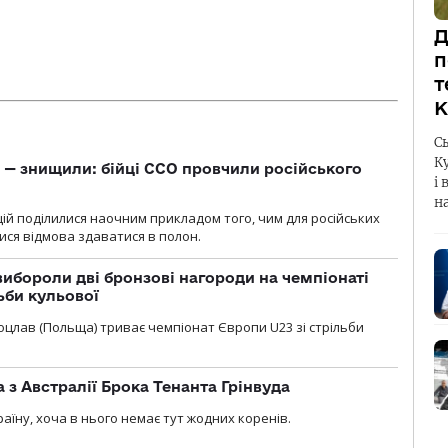
Д
п
т
К
С
К
 — знищили: бійці ССО провчили російського
і 
н
ій поділилися наочним прикладом того, чим для російських
ися відмова здаватися в полон.
ибороли дві бронзові нагороди на чемпіонаті
ьби кульової
 Вроцлав (Польща) триває чемпіонат Європи U23 зі стрільби
 з Австралії Брока Тенанта Грінвуда
аїну, хоча в нього немає тут жодних коренів.