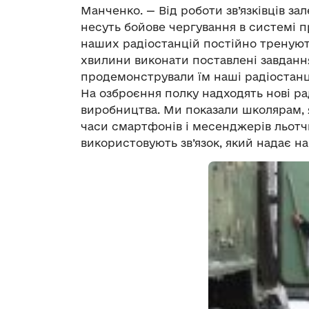
Манченко. — Від роботи зв’язківців за
несуть бойове чергування в системі п
наших радіостанцій постійно тренують
хвилини виконати поставлені завданн
продемонстрували їм наші радіостанці
На озброєння полку надходять нові ра
виробництва. Ми показали школярам, я
часи смартфонів і месенджерів льотч
використовують зв’язок, який надає н