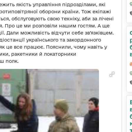
лежить якість управління підрозділами, які
ротиповітряної оборони країни. Тож екіпажі
ся, обслуговують свою техніку, аби за лічені
я. Про це ми розповіли нашим гостям. А ще
ї. Дали можливість відчути себе зв’язківцем.
діостанції українського та закордонного
к це все працює. Пояснили, чому навіть у
ики, ракетники й локаторники
аш полк.