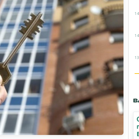
14
14
13
В