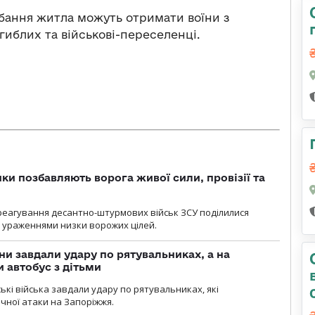
ання житла можуть отримати воїни з
загиблих та військові-переселенці.
ки позбавляють ворога живої сили, провізії та
 реагування десантно-штурмових військ ЗСУ поділилися
ураженнями низки ворожих цілей.
ни завдали удару по рятувальниках, а на
 автобус з дітьми
йські війська завдали удару по рятувальниках, які
ічної атаки на Запоріжжя.