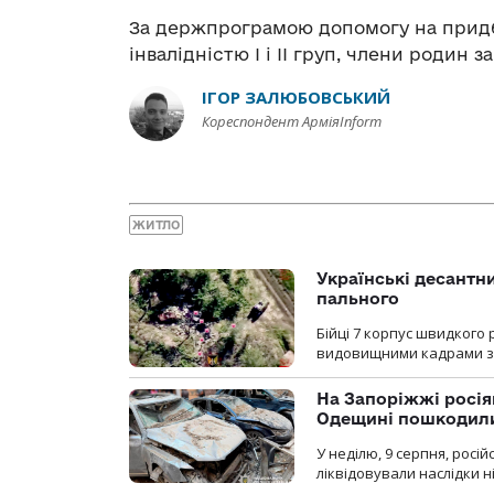
За держпрограмою допомогу на придб
інвалідністю І і ІІ груп, члени родин 
ІГОР ЗАЛЮБОВСЬКИЙ
Кореспондент АрміяInform
ЖИТЛО
Українські десантни
пального
Бійці 7 корпус швидкого
видовищними кадрами з 
На Запоріжжі росія
Одещині пошкодили
У неділю, 9 серпня, росі
ліквідовували наслідки н