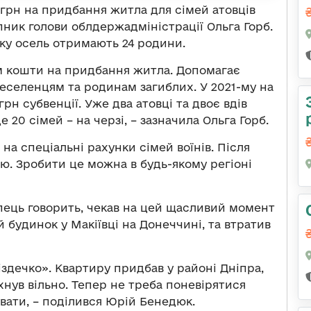
 грн на придбання житла для сімей атовців
ник голови облдержадміністрації Ольга Горб.
пку осель отримають 24 родини.
м кошти на придбання житла. Допомагає
реселенцям та родинам загиблих. У 2021-му на
н субвенції. Уже два атовці та двоє вдів
 20 сімей – на черзі, – зазначила Ольга Горб.
а спеціальні рахунки сімей воїнів. Після
лю. Зробити це можна в будь-якому регіоні
пець говорить, чекав на цей щасливий момент
 будинок у Макіївці на Донеччині, та втратив
іздечко». Квартиру придбав у районі Дніпра,
нув вільно. Тепер не треба поневірятися
вати, – поділився Юрій Бенедюк.