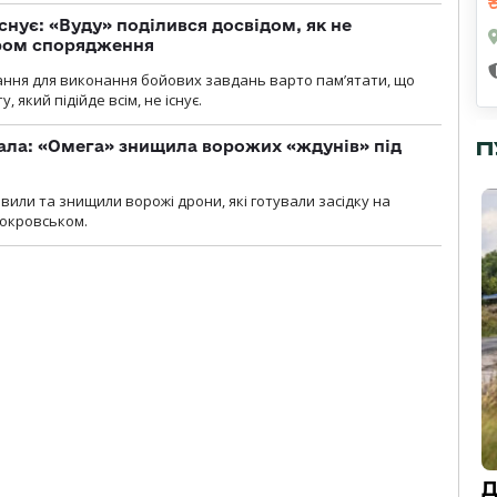
снує: «Вуду» поділився досвідом, як не
ром спорядження
ання для виконання бойових завдань варто пам’ятати, що
 який підійде всім, не існує.
П
ала: «Омега» знищила ворожих «ждунів» під
вили та знищили ворожі дрони, які готували засідку на
Покровськом.
Д