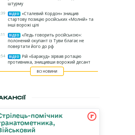
штурму
:39
«Сталевий Кордон» знищив
ВІДЕО
стартову позицію російських «Молній» та
інші ворожі цілі
:11
«Ледь говорить російською»:
ВІДЕО
полонений окупант із Туви благає не
повертати його до рф
:54
Рій «Баракуд» зірвав ротацію
ВІДЕО
противника, знищивши ворожий десант
ВСІ НОВИНИ
АКАНСІЇ
Стрілець-помічник
гранатометника,
Військовий