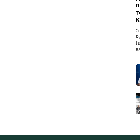
п
т
К
С
К
і 
н