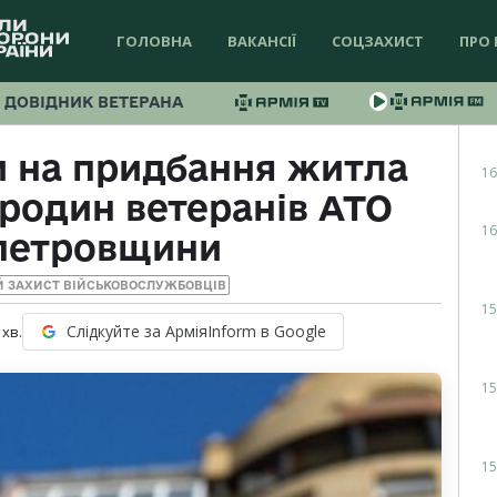
ГОЛОВНА
ВАКАНСІЇ
СОЦЗАХИСТ
ПРО 
ДОВІДНИК ВЕТЕРАНА
и на придбання житла
16
 родин ветеранів АТО
16
петровщини
Й ЗАХИСТ ВІЙСЬКОВОСЛУЖБОВЦІВ
15
Слідкуйте за АрміяInform в Google
хв.
15
15