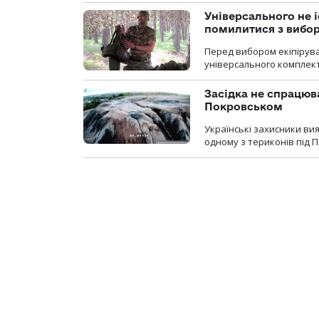
Універсального не і
помилитися з вибо
Перед вибором екіпірув
універсального комплекту,
Засідка не спрацюв
Покровськом
Українські захисники вия
одному з териконів під 