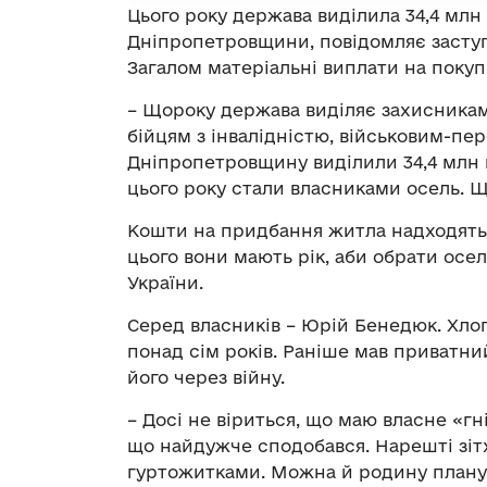
Цього року держава виділила 34,4 млн
Дніпропетровщини, повідомляє заступ
Загалом матеріальні виплати на поку
– Щороку держава виділяє захисника
бійцям з інвалідністю, військовим-пе
Дніпропетровщину виділили 34,4 млн гр
цього року стали власниками осель. Ще
Кошти на придбання житла надходять н
цього вони мають рік, аби обрати осе
України.
Серед власників – Юрій Бенедюк. Хло
понад сім років. Раніше мав приватний
його через війну.
– Досі не віриться, що маю власне «гн
що найдужче сподобався. Нарешті зітх
гуртожитками. Можна й родину плану