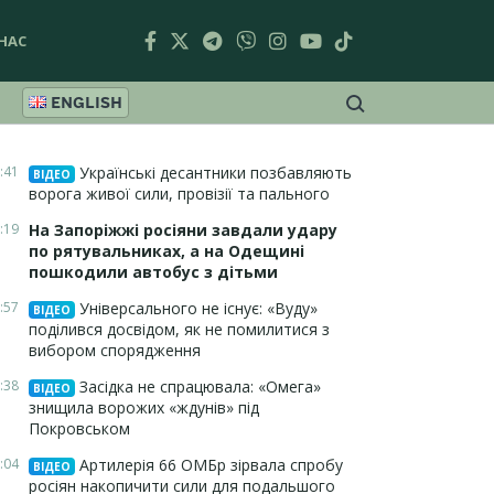
НАС
ENGLISH
:41
Українські десантники позбавляють
ВІДЕО
ворога живої сили, провізії та пального
:19
На Запоріжжі росіяни завдали удару
по рятувальниках, а на Одещині
пошкодили автобус з дітьми
:57
Універсального не існує: «Вуду»
ВІДЕО
поділився досвідом, як не помилитися з
вибором спорядження
:38
Засідка не спрацювала: «Омега»
ВІДЕО
знищила ворожих «ждунів» під
Покровськом
:04
Артилерія 66 ОМБр зірвала спробу
ВІДЕО
росіян накопичити сили для подальшого