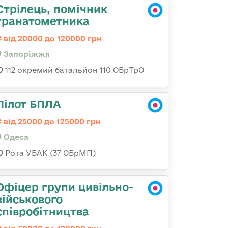
Стрілець, помічник
гранатометника
від 20000 до 120000 грн
Запоріжжя
112 окремий батальйон 110 ОБрТрО
Пілот БПЛА
від 25000 до 125000 грн
Одеса
Рота УБАК (37 ОБрМП)
Офіцер групи цивільно-
військового
співробітництва