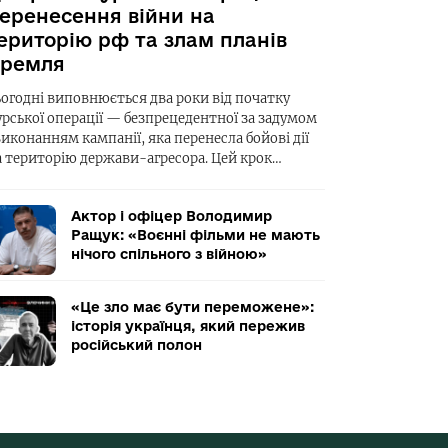
еренесення війни на
ериторію рф та злам планів
ремля
ьогодні виповнюється два роки від початку
урської операції — безпрецедентної за задумом
виконанням кампанії, яка перенесла бойові дії
а територію держави-агресора. Цей крок…
Актор і офіцер Володимир
Ращук: «Воєнні фільми не мають
нічого спільного з війною»
«Це зло має бути переможене»:
історія українця, який пережив
російський полон