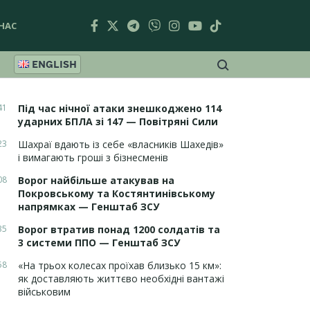
НАС
ENGLISH
41
Під час нічної атаки знешкоджено 114
ударних БПЛА зі 147 — Повітряні Сили
23
Шахраї вдають із себе «власників Шахедів»
і вимагають гроші з бізнесменів
08
Ворог найбільше атакував на
Покровському та Костянтинівському
напрямках — Генштаб ЗСУ
35
Ворог втратив понад 1200 солдатів та
3 системи ППО — Генштаб ЗСУ
58
«На трьох колесах проїхав близько 15 км»:
як доставляють життєво необхідні вантажі
військовим