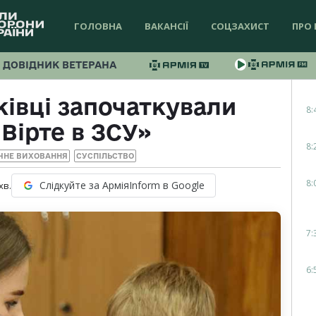
ГОЛОВНА
ВАКАНСІЇ
СОЦЗАХИСТ
ПРО 
ДОВІДНИК ВЕТЕРАНА
ківці започаткували
8:
Вірте в ЗСУ»
8:
ЧНЕ ВИХОВАННЯ
СУСПІЛЬСТВО
8:
Слідкуйте за АрміяInform в Google
хв.
7:
6: