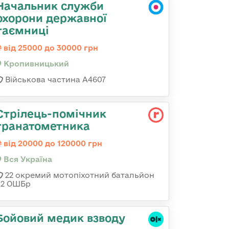
Начальник служби
охорони державної
таємниці
від 25000 до 30000 грн
Кропивницький
Військова частина А4607
Стрілець-помічник
гранатометника
від 20000 до 120000 грн
Вся Україна
22 окремий мотопіхотний батальйон
92 ОШБр
Бойовий медик взводу