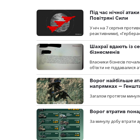
Під час нічної атак
Повітряні Сили
У ніч на 7 серпня против
реактивними), «Гербера»
Шахраї вдають із се
бізнесменів
Власники бізнесів почал
об’єкти не піддавалися 
Ворог найбільше ат
напрямках — Геншт
Загалом протягом минуло
Ворог втратив пона
За минулу добу втрати ар