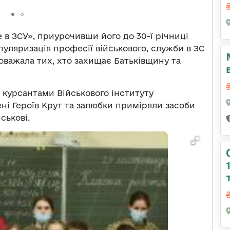
 в ЗСУ», приурочивши його до 30-ї річниці
пуляризація професії військового, служби в ЗС
поважала тих, хто захищає Батьківщину та
з курсантами Військового інституту
ені Героїв Крут та залюбки приміряли засоби
ськові.