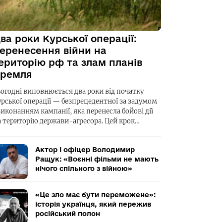
ва роки Курської операції:
еренесення війни на
ериторію рф та злам планів
ремля
ьогодні виповнюється два роки від початку
урської операції — безпрецедентної за задумом
виконанням кампанії, яка перенесла бойові дії
а територію держави-агресора. Цей крок…
Актор і офіцер Володимир
Ращук: «Воєнні фільми не мають
нічого спільного з війною»
«Це зло має бути переможене»:
історія українця, який пережив
російський полон