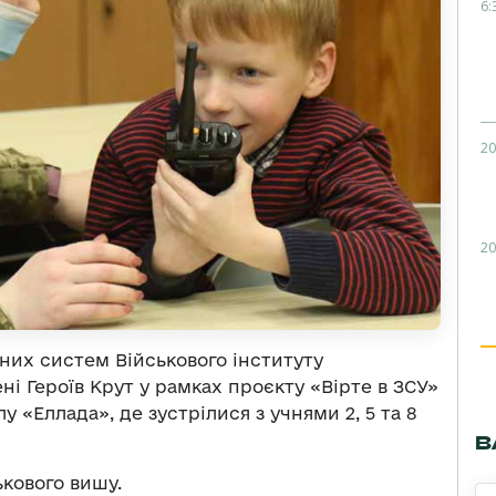
6:
20
20
них систем Військового інституту
ні Героїв Крут у рамках проєкту «Вірте в ЗСУ»
у «Еллада», де зустрілися з учнями 2, 5 та 8
В
кового вишу.