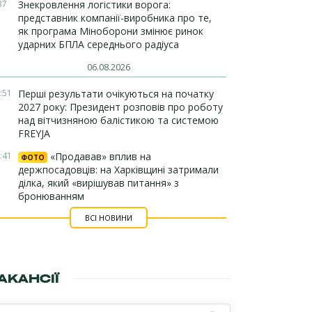
37
Знекровлення логістики ворога:
представник компанії-виробника про те,
як програма Міноборони змінює ринок
ударних БПЛА середнього радіуса
06.08.2026
:51
Перші результати очікуються на початку
2027 року: Президент розповів про роботу
над вітчизняною балістикою та системою
FREYJA
:41
«Продавав» вплив на
ФОТО
держпосадовців: на Харківщині затримали
ділка, який «вирішував питання» з
бронюванням
ВСІ НОВИНИ
АКАНСІЇ