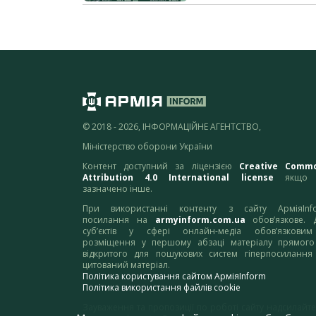
© 2018 - 2026, ІНФОРМАЦІЙНЕ АГЕНТСТВО,
Міністерство оборони України
Контент доступний за ліцензією
Creative Comm
Attribution 4.0 International license
якщо 
зазначено інше.
При використанні контенту з сайту АрміяInf
посилання на
armyinform.com.ua
обов’язкове. 
суб’єктів у сфері онлайн-медіа обов’язкови
розміщення у першому абзаці матеріалу прямого
відкритого для пошукових систем гіперпосилання
цитований матеріал.
Політика користування сайтом АрміяInform
Політика використання файлів cookie
Зауваження та пропозиції по роботі сайту надсилайте