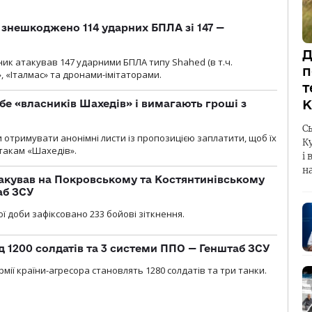
и знешкоджено 114 ударних БПЛА зі 147 —
Д
ник атакував 147 ударними БПЛА типу Shahed (в т.ч.
п
, «Італмас» та дронами-імітаторами.
т
К
бе «власників Шахедів» і вимагають гроші з
С
и отримувати анонімні листи із пропозицією заплатити, щоб їх
К
атакам «Шахедів».
і 
н
акував на Покровському та Костянтинівському
аб ЗСУ
ї доби зафіксовано 233 бойові зіткнення.
д 1200 солдатів та 3 системи ППО — Генштаб ЗСУ
мії країни-агресора становлять 1280 солдатів та три танки.