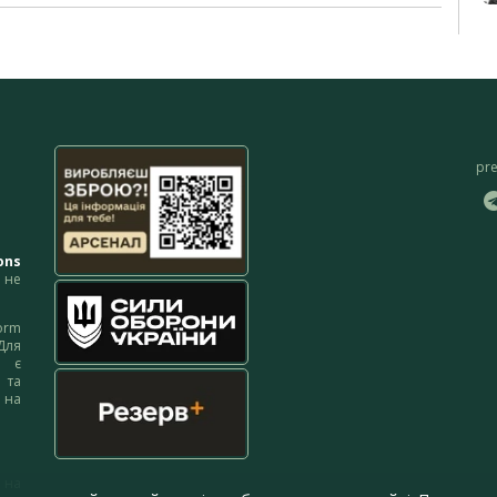
pr
ons
не
orm
Для
м є
 та
 на
 на